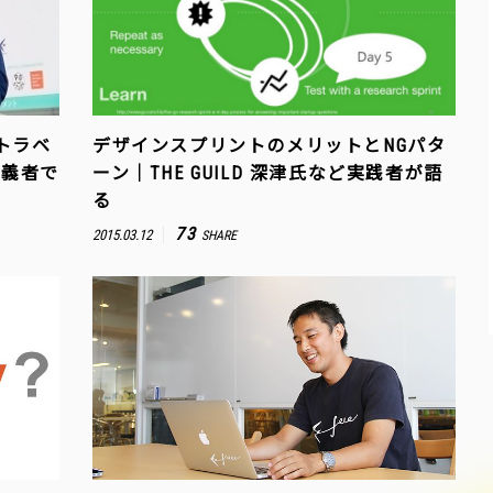
トラベ
デザインスプリントのメリットとNGパタ
主義者で
ーン｜THE GUILD 深津氏など実践者が語
る
73
2015.03.12
SHARE