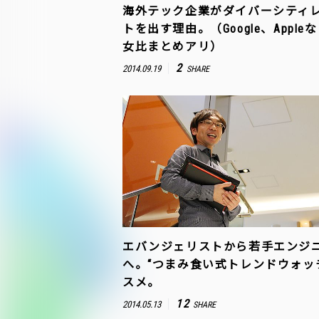
海外テック企業がダイバーシティ
トを出す理由。（Google、Apple
女比まとめアリ）
2
2014.09.19
SHARE
エバンジェリストから若手エンジ
へ。“つまみ食い式トレンドウォッ
スメ。
12
2014.05.13
SHARE