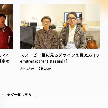
米マイ
スヌーピー展に見るデザインの捉え方 | S
通宗の
emitransparent Design[1]
10
2013.12.19
SHARE
タグ一覧に戻る