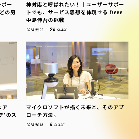
レポー
神対応と呼ばれたい！｜ユーザーサポー
などの男
トでも、サービス思想を体現する freee
中島伸吾の挑戦
26
2014.08.22
SHARE
ニア
マイクロソフトが描く未来と、そのアプ
チ”のス
ローチ方法。
6
2014.04.16
SHARE