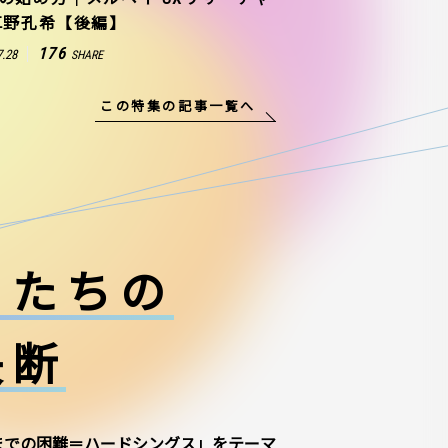
草野孔希【後編】
176
7.28
SHARE
この特集の記事一覧へ
ーたちの
決断
までの困難＝ハードシングス」をテーマ