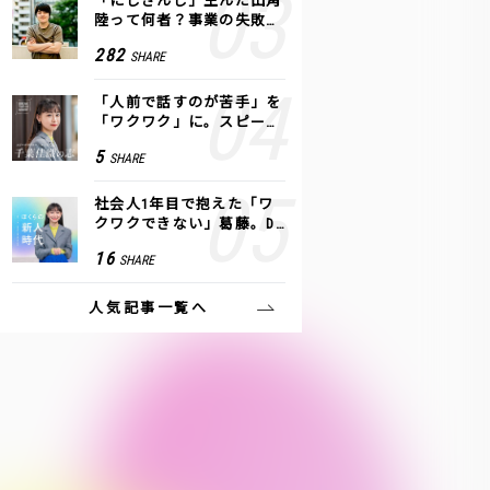
「にじさんじ」生んだ田角
陸って何者？事業の失敗
も、VTuberで逆転！｜ANY
282
SHARE
COLOR
「人前で話すのが苦手」を
「ワクワク」に。スピーチ
ライター千葉佳織が「話し
5
SHARE
方トレーニング」に込めた
思い
社会人1年目で抱えた「ワ
クワクできない」葛藤。De
NAの社内プロジェクトで見
16
SHARE
つけた、私の生きる道
人気記事一覧へ