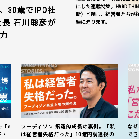
にした連載特集。HARD THI
30歳でIPO社
断）と題し、経営者たちが
社長 石川聡彦が
練に迫ります。
力」
た「e
フーディソン 飛躍的成長の裏側。「私
なぜ
ド・
は経営者失格だった」10億円調達後の
でき