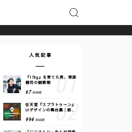
人気記事
『17kg』を育てた男、塚原
健司の観察眼
67
SHARE
任天堂『スプラトゥーン』
UIデザインの舞台裏｜娯楽
のUI 公式レポート #2
994
SHARE