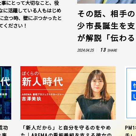
仕事にとって大切なこと、役
なに活躍している人もはじめ
その話、相手の
に立つ時、壁にぶつかったと
少市長誕生を支
てください！
が解説「伝わる
13
2024.04.25
SHARE
成功
「新人だから」と自分を守るのをやめ
PM
を率
た｜ABEMAの看板番組を支える彼女の
チ」