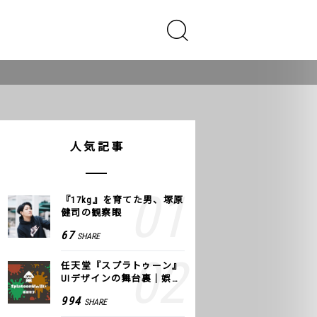
人気記事
『17kg』を育てた男、塚原
健司の観察眼
67
SHARE
任天堂『スプラトゥーン』
UIデザインの舞台裏｜娯楽
のUI 公式レポート #2
994
SHARE