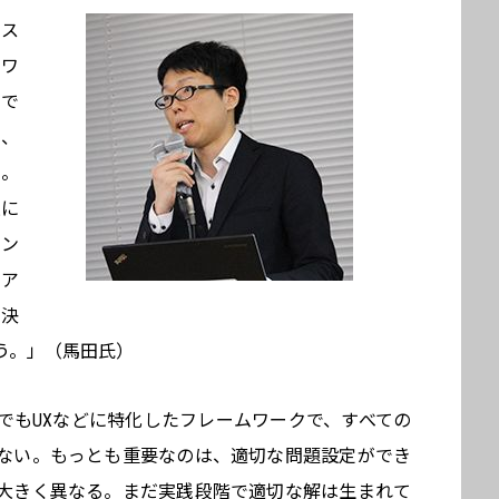
セス
ムワ
ので
で、
む。
愚に
リン
のア
思決
う。」（馬田氏）
でもUXなどに特化したフレームワークで、すべての
ない。もっとも重要なのは、適切な問題設定ができ
大きく異なる。まだ実践段階で適切な解は生まれて