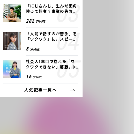
「にじさんじ」生んだ田角
陸って何者？事業の失敗
も、VTuberで逆転！｜ANY
282
SHARE
COLOR
「人前で話すのが苦手」を
「ワクワク」に。スピーチ
ライター千葉佳織が「話し
5
SHARE
方トレーニング」に込めた
思い
社会人1年目で抱えた「ワ
クワクできない」葛藤。De
NAの社内プロジェクトで見
16
SHARE
つけた、私の生きる道
人気記事一覧へ