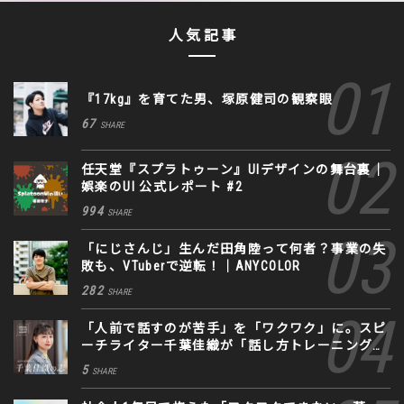
人気記事
『17kg』を育てた男、塚原健司の観察眼
67
SHARE
任天堂『スプラトゥーン』UIデザインの舞台裏｜
娯楽のUI 公式レポート #2
994
SHARE
「にじさんじ」生んだ田角陸って何者？事業の失
敗も、VTuberで逆転！｜ANYCOLOR
282
SHARE
「人前で話すのが苦手」を「ワクワク」に。スピ
ーチライター千葉佳織が「話し方トレーニング」
に込めた思い
5
SHARE