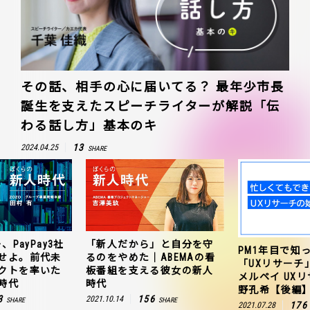
その話、相手の心に届いてる？ 最年少市長
誕生を支えたスピーチライターが解説「伝
わる話し方」基本のキ
13
2024.04.25
SHARE
、PayPay3社
「新人だから」と自分を守
PM1年目で知
せよ。前代未
るのをやめた｜ABEMAの看
「UXリサーチ
クトを率いた
板番組を支える彼女の新人
メルペイ UX
時代
時代
野孔希【後編
3
156
2021.10.14
SHARE
SHARE
176
2021.07.28