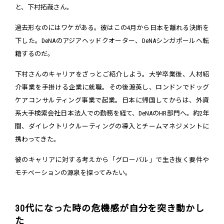
と、下村拓哉さん。
過去形なのにはワケがある。彼はこの4月から日本を離れる決断を
下した。DeNAのアジアヘッドクオーター、DeNAシンガポールへ転
籍するのだ。
下村さんのキャリアをざっとご紹介しよう。大学卒業後、人材紹
介事業を手掛ける企業に就職。その後渡英し、ロンドンでドッグ
ケアコンサルティング事業で起業。日本に帰国してからは、外資
系大手検索会社日本法人での勤務を経て、DeNAのHR部門へ。約2年
間、ダイレクトリクルーティングの導入とチームマネジメントに
携わってきた。
彼のキャリアに対する考えから「グローバル」で生き抜く要件や
モチベーションの源泉を探ってみたい。
30代になった時の危機感が自分を突き動かし
た