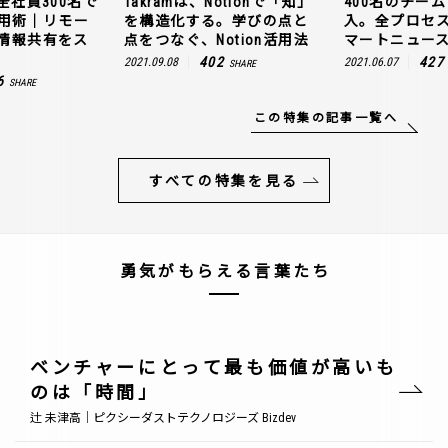
全社員300名で
Takramは、Notionで「知」
400名のチームに
n活用術｜リモー
を構造化する。学びの点と
入。全プロセ
情報共有をス
点をつなぐ、Notion活用法
マートニュー
402
427
2021.09.08
2021.06.07
SHARE
6
SHARE
この特集の記事一覧へ
すべての特集を見る
勇気がもらえる言葉たち
ベンチャーにとって最も価値が高いも
のは「時間」
辻 未津高｜ピクシーダストテクノロジーズ Bizdev