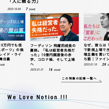
「人に頼る力」
7
2023.10.04
SHARE
10万円でも信
なぜ、彼らは
フーディソン 飛躍的成長の
スポーツ」の価
で新規上場で
裏側。「私は経営者失格だ
レイド・ライ
場主義を貫い
った」10億円調達後の赤
舞台裏
ち筋｜ファイン
字、コロナ禍、そして上場
へ
29
2023.01.10
HARE
S
16
2023.01.31
SHARE
この特集の記事一覧へ
We Love Notion !!!