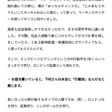
揺れ動いてた時に、僕は「めっちゃチャンスだ」「じゃあもうや
りたいことやっちゃわないと損だ」って思って、ワーキングホリデ
ーを使いイギリスに向かいました。
英語も会話程度しかできなかったので、まずは語学学校に通いま
した。その間、社会人経験で身につけたテレアポ力で仕事を探し
をしていたら、とある動物愛護・保護団体にボランティアなら、
と誘ってもらえたんです。
そこで、ドッグビヘイビアリングという犬の行動学を1年くらいつ
きっきりで学び、ロンドンで起業という流れです。
― お話を聞いていると、下村さんは本当に「行動派」なんだなと
感じます。
思い立ったら即行動するタイプの人間ですね（笑）。ロンドン行
き然り、起業然り、シンガポール行き然り。