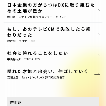
日本企業の方がじつはDXに取り組むた
めの土壌が豊か
堀田創｜シナモンAI 執行役員フューチャリスト
もし、あのテレビCMで失敗したら終
わりだった
鈴木歩｜ココナラ CEO
社会に誇れることをしたい
中西裕太郎｜TENTIAL CEO
隠れた才能と出会い、伸ばしていく
安間太郎｜ミロ・ジャパンCX 部門統括責任者
TWITTER