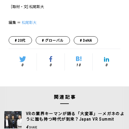
［取材・文] 松尾彰大
編集 ＝
松尾彰大
20代
グローバル
DeNA
0
0
10
0
関連記事
VRの業界キーマンが語る「大変革」―メガネのよ
うに誰も持つ時代が到来？Japan VR Summit
4
SHARE