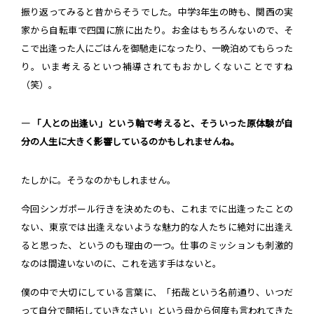
振り返ってみると昔からそうでした。中学3年生の時も、関西の実
家から自転車で四国に旅に出たり。お金はもちろんないので、そ
こで出逢った人にごはんを御馳走になったり、一晩泊めてもらった
り。いま考えるといつ補導されてもおかしくないことですね
（笑）。
― 「人との出逢い」という軸で考えると、そういった原体験が自
分の人生に大きく影響しているのかもしれませんね。
たしかに。そうなのかもしれません。
今回シンガポール行きを決めたのも、これまでに出逢ったことの
ない、東京では出逢えないような魅力的な人たちに絶対に出逢え
ると思った、というのも理由の一つ。仕事のミッションも刺激的
なのは間違いないのに、これを逃す手はないと。
僕の中で大切にしている言葉に、「拓哉という名前通り、いつだ
って自分で開拓していきなさい」という母から何度も言われてきた