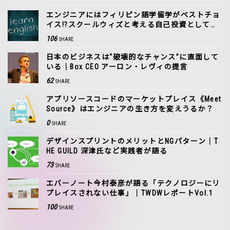
エンジニアにはフィリピン語学留学がベストチョ
イス!?スクールウィズと考える自己投資としての
海外留学
106
SHARE
日本のビジネスは“破壊的なチャンス”に直面して
いる｜Box CEO アーロン・レヴィの提言
62
SHARE
アプリソースコードのマーケットプレイス《Meet
Source》はエンジニアの生き方を変えうるか？
0
SHARE
デザインスプリントのメリットとNGパターン｜T
HE GUILD 深津氏など実践者が語る
73
SHARE
エバーノート今村泰彦が語る「テクノロジーにリ
プレイスされない仕事」｜TWDWレポートVol.1
100
SHARE