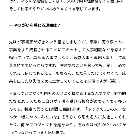
けど、いろんな経験をしてきて、人の行動や組織論などに面白み、
そして仕事のやりがいはめちゃくちゃ感じています。
― やりがいを感じる理由は？
先ほど事業家が好きという話をしましたが、事業に寄り添った、
事業をより成長させることにコミットして人事組織などを考えて
動いていて。単なる人事ではなく、経営人事・戦略人事として裁
量を持てているからですね。生意気なことを言っても、受け止めて
くれるし信じてもらえる。もちろん、ただ言うだけじゃなくて、成
果を出したり失敗を次に生かしていくことは必須ですが（笑）。
人事ってとにかく社内外の人と深く繋がる仕事なんですが、魅力的
だなと思う人たちに自分が刺激を受ける機会がめちゃくちゃ多い
んです。頻度で言うと1週間に1回は必ず。「すっげえ…この人、な
んか一緒にやってみたいな」そう心から思える人が入社してくれ
たり、何かプロジェクトを始めたり。それらは代えがたいやりが
いにつながっていると思います。