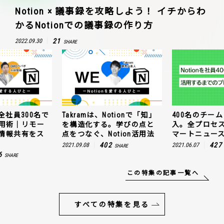
Notion × 議事録を攻略しよう！ イチからわ
かるNotionでの議事録の作り方
21
2022.09.30
SHARE
全社員300名で
Takramは、Notionで「知」
400名のチームに
n活用術｜リモー
を構造化する。学びの点と
入。全プロセ
情報共有をス
点をつなぐ、Notion活用法
マートニュー
402
427
2021.09.08
2021.06.07
SHARE
6
SHARE
この特集の記事一覧へ
すべての特集を見る