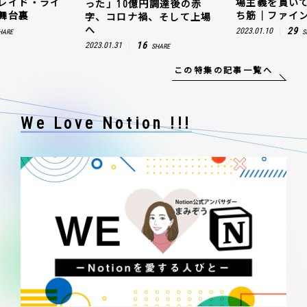
レイド・ライ
場主義を貫い
った」10億円調達後の赤
舞台裏
ち筋｜ファイン
字、コロナ禍、そして上場
へ
29
2023.01.10
HARE
S
16
2023.01.31
SHARE
この特集の記事一覧へ
We Love Notion !!!