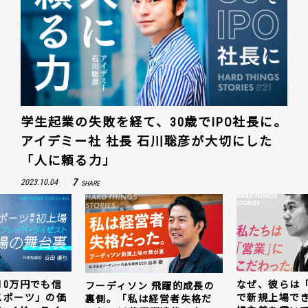
学生起業の失敗を経て、30歳でIPO社長に。
アイデミー社 社長 石川聡彦が大切にした
「人に頼る力」
7
2023.10.04
SHARE
10万円でも信
なぜ、彼らは
フーディソン 飛躍的成長の
スポーツ」の価
で新規上場で
裏側。「私は経営者失格だ