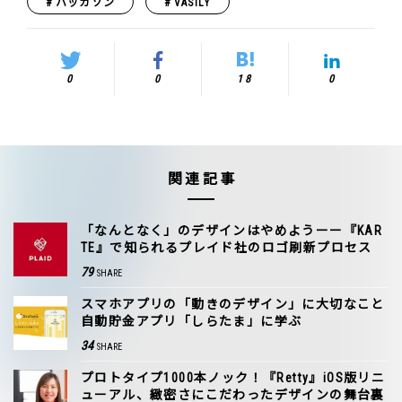
ハッカソン
VASILY
0
0
18
0
関連記事
「なんとなく」のデザインはやめようーー『KAR
TE』で知られるプレイド社のロゴ刷新プロセス
79
SHARE
スマホアプリの「動きのデザイン」に大切なこと――
自動貯金アプリ「しらたま」に学ぶ
34
SHARE
プロトタイプ1000本ノック！『Retty』iOS版リニ
ューアル、緻密さにこだわったデザインの舞台裏