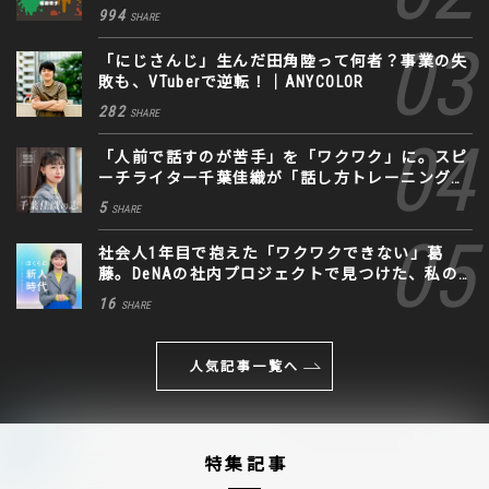
994
SHARE
「にじさんじ」生んだ田角陸って何者？事業の失
敗も、VTuberで逆転！｜ANYCOLOR
282
SHARE
「人前で話すのが苦手」を「ワクワク」に。スピ
ーチライター千葉佳織が「話し方トレーニング」
に込めた思い
5
SHARE
社会人1年目で抱えた「ワクワクできない」葛
藤。DeNAの社内プロジェクトで見つけた、私の
生きる道
16
SHARE
人気記事一覧へ
特集記事