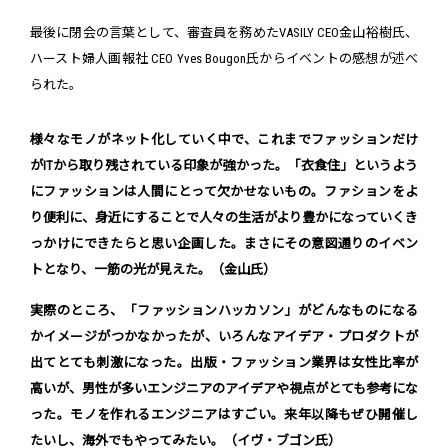
最後に閉会の言葉として、審査員を務めたVASILY CEO金山裕樹氏、
ハースト婦人画報社 CEO Yves Bougon氏からイベントの感想が述べ
られた。
様々なモノがネット化していく中で、これまでファッションだけ
がITから取り残されている印象が強かった。「衣食住」というよう
にファッションは人間にとって欠かせないもの。ファションをよ
り便利に、身近にすることで人々の生活がより豊かになっていくき
っかけにできたらと思い企画した。まさにその意図通りのイベン
トとなり、一筋の光が見えた。（金山氏）
実際のところ、「ファッションハッカソン」がどんなものになる
かイメージがつかなかったが、いろんなアイデア・プロダクトが
出てとても刺激になった。出版・ファッション業界は女性比率が
高いが、男性が多いエンジニアのアイデアや視点がとても参考にな
った。モノを作れるエンジニアはすごい。来年以降もぜひ開催し
たいし、海外でもやってみたい。（イヴ・ブゴン氏）