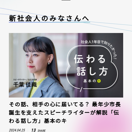
新社会人のみなさんへ
その話、相手の心に届いてる？ 最年少市長
誕生を支えたスピーチライターが解説「伝
わる話し方」基本のキ
13
2024.04.25
SHARE