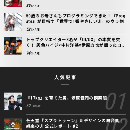
39
SHARE
50歳のお母さんもプログラミングできた！『Prog
ate』が目指す「世界で1番やさしいUI」のウラ側
52
SHARE
トップクリエイター3名が「UI/UX」の本質を突
く！ 灰色ハイジ×中村洋基×伊原力也が語ったコ
ト
94
SHARE
人気記事
『17kg』を育てた男、塚原健司の観察眼
67
SHARE
任天堂『スプラトゥーン』UIデザインの舞台裏｜
娯楽のUI 公式レポート #2