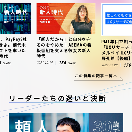
、PayPay3社
「新人だから」と自分を守
PM1年目で知
せよ。前代未
るのをやめた｜ABEMAの看
「UXリサーチ
クトを率いた
板番組を支える彼女の新人
メルペイ UX
時代
時代
野孔希【後編
3
156
2021.10.14
SHARE
SHARE
176
2021.07.28
この特集の記事一覧へ
リーダーたちの
迷いと決断