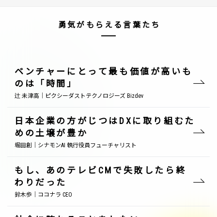
勇気がもらえる言葉たち
ベンチャーにとって最も価値が高いも
のは「時間」
辻 未津高｜ピクシーダストテクノロジーズ Bizdev
日本企業の方がじつはDXに取り組むた
めの土壌が豊か
堀田創｜シナモンAI 執行役員フューチャリスト
もし、あのテレビCMで失敗したら終
わりだった
鈴木歩｜ココナラ CEO