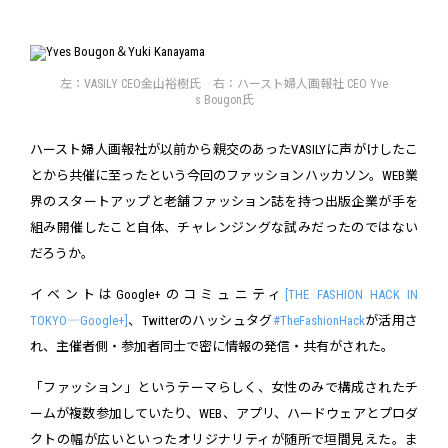
左：VASILY CEO金山裕樹氏 右：ハースト婦人画報社 CEO Yve
s Bougon氏
ハースト婦人画報社が以前から親交のあったVASILYに声がけしたこ
とから共催に至ったという今回のファッションハッカソン。WEB業
界のスタートアップと老舗ファッション誌を持つ出版企業が手を
組み開催したこと自体、チャレンジングな試みだったのではない
だろうか。
イベントはGoogle+のコミュニティ
[THE FASHION HACK IN
TOKYO―Google+]
、Twitterのハッシュタグ
#TheFashionHack
が活用さ
れ、主催者側・参加者同士で密に情報の発信・共有がされた。
「ファッション」というテーマらしく、女性のみで構成されたチ
ームが複数参加していたり、WEB、アプリ、ハードウェアとプロダ
クトの幅が広いといったオリジナリティが随所で垣間見えた。ま