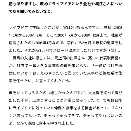
話もありますし、改めてライブドアという会社や堀江さんについ
て話を聞いてみたいなと。
ライブドアに在籍したことが、実は2回あるんですね。最初は2003
年5月から2006年3月、そして2006年7月から2008年12月まで。社長が
逮捕されたのは2006年1月なので、事件から2ヵ月で最初の退職をし
ました。それから3ヵ月でスピード出戻りしたわけですが（笑）。
二度目の入社に際しては、元上司の出澤さん（現LINE代表取締役）
が、社内で一番大きな事業部の責任者となり、「一緒に会社を再
建しないか？おまえのやりたいと言っていた人事など管理系の仕
事を任せたい」と言ってくれたから。
声をかけてもらえたのは嬉しかったんですが、大見得を切って飛び
出した手前、出戻りすることは非常に悩みましたよ。でも数日後
にライブドアに残っていた仲間と食事をする機会があって、「ぶつ
くさ言ってないで、チャっと戻ってきて、チャってやればいいの
よ」なんて激励に背中を押されました。