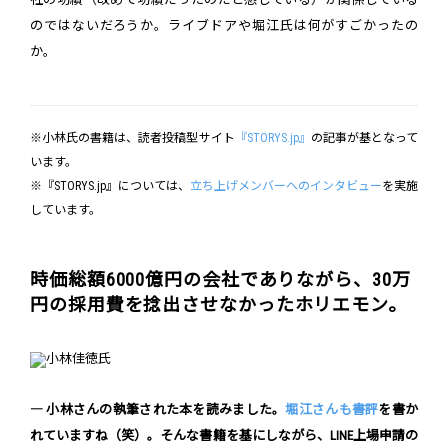
のではないだろうか。ライブドアや堀江氏は何がすごかったの
か。
※小林氏の書籍は、読者投稿型サイト
『STORYS.jp』
の記事が基となって
います。
※『STORYS.jp』については、
立ち上げメンバーへのインタビュー
を実施
しています。
時価総額6000億円の会社でありながら、30万
円の採用費を捻出させなかったホリエモン。
― 小林さんの執筆された本を読みました。
堀江さんも書評
を書か
れていますね（笑）。そんな書籍を基にしながら、LINE上場申請の