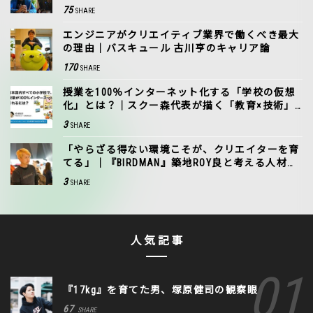
75
SHARE
エンジニアがクリエイティブ業界で働くべき最大
の理由｜バスキュール 古川亨のキャリア論
170
SHARE
授業を100％インターネット化する「学校の仮想
化」とは？｜スクー森代表が描く「教育×技術」
の未来像
3
SHARE
「やらざる得ない環境こそが、クリエイターを育
てる」｜『BIRDMAN』築地ROY良と考える人材育
成。
3
SHARE
人気記事
『17kg』を育てた男、塚原健司の観察眼
67
SHARE