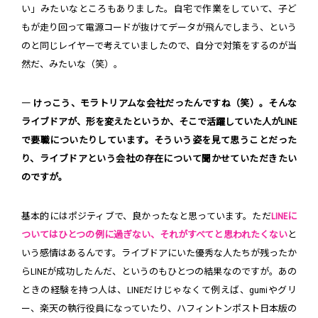
い」みたいなところもありました。自宅で作業をしていて、子ど
もが走り回って電源コードが抜けてデータが飛んでしまう、という
のと同じレイヤーで考えていましたので、自分で対策をするのが当
然だ、みたいな（笑）。
― けっこう、モラトリアムな会社だったんですね（笑）。そんな
ライブドアが、形を変えたというか、そこで活躍していた人がLINE
で要職についたりしています。そういう姿を見て思うことだった
り、ライブドアという会社の存在について聞かせていただきたい
のですが。
基本的にはポジティブで、良かったなと思っています。ただ
LINEに
ついてはひとつの例に過ぎない、それがすべてと思われたくない
と
いう感情はあるんです。ライブドアにいた優秀な人たちが残ったか
らLINEが成功したんだ、というのもひとつの結果なのですが。あの
ときの経験を持つ人は、LINEだけじゃなくて例えば、gumiやグリ
ー、楽天の執行役員になっていたり、ハフィントンポスト日本版の