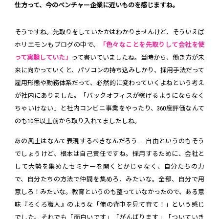
仕方って、今のベンチャー企業に近いものを感じますね。
そうですね。先取りをしていたかはわかりませんけど、そういえば
ホリエモンもブログの中で、
「色々なことを先取りして会社を使
って実験していた」
って書いていましたね。当時から、働き方が未
来に向かっていくと、パソコンの持ち込みしかり、採用手法だって
雇用形態や勤務体系だって、必然的に変わっていくよねという考え
が社内にありました。「バックオフィスが稼げるようにならなく
ちゃいけない」と社内コンビニ事業をやったり、360度評価なんて
のも10年以上前から取り入れてましたしね。
あの風土はなんて表現するべきなんだろう……自由というのもそう
でしょうけど、根本は自己責任ですね。採用するために、会社と
して大勢を集めたセミナーを開くとかじゃなく、自分たちの力
で、自分たちの方法で仲間を集めろ、みたいな。全部、自分で用
意しろ！みたいな。教育というのも整っていなかったので、ある意
味『ろくろ職人』のような「俺の背中を見て育て！」という感じ
でした。それでも「面白いです」「がんばります」「ついていき