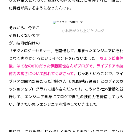
りの見栄えになって。改めて技術の会社だと実感すると同時に、
応募者が集まるようになったんです。
それから、今でこ
小林氏が立ち上げたブログ
そ珍しくないです
が、技術者向けの
「テクノロジーセミナー」を開催して、集まったエンジニアにそれ
となく声をかけるというイベントを行ないました。
ちょうど事件
後、はてなのCTOだった伊藤直也さんがブログで、ライブドアの技
術力の高さについて触れてくださって。
じゃあということで、ライ
ブドアの開発部長だった池邉さん（現LINE執行役員）とのディスカ
ッションをプログラムに組み込んだんです。こういう社外活動と並
行して、エンジニア自身にブログで自社の技術力を発信してもら
い、働きたい思うエンジニアを増やしていきました。
他には、これも最近じゃ珍しくもなんともないんですが、エンジ