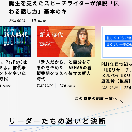
誕生を支えたスピーチライターが解説「伝
わる話し方」基本のキ
13
2024.04.25
SHARE
、PayPay3社
「新人だから」と自分を守
PM1年目で知
せよ。前代未
るのをやめた｜ABEMAの看
「UXリサーチ
クトを率いた
板番組を支える彼女の新人
メルペイ UX
時代
時代
野孔希【後編
3
156
2021.10.14
SHARE
SHARE
176
2021.07.28
この特集の記事一覧へ
リーダーたちの
迷いと決断