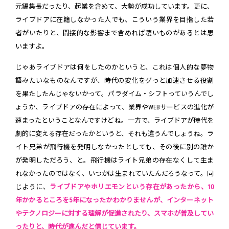
元編集長だったり、起業を含めて、大勢が成功しています。更に、
ライブドアに在籍しなかった人でも、こういう業界を目指した若
者がいたりと、間接的な影響まで含めれば凄いものがあるとは思
いますよ。
じゃあライブドアは何をしたのかというと、これは個人的な夢物
語みたいなものなんですが、時代の変化をグっと加速させる役割
を果たしたんじゃないかって。パラダイム・シフトっていうんでし
ょうか、ライブドアの存在によって、業界やWEBサービスの進化が
速まったということなんですけどね。一方で、ライブドアが時代を
劇的に変える存在だったかというと、それも違うんでしょうね。ラ
イト兄弟が飛行機を発明しなかったとしても、その後に別の誰か
が発明しただろう、と。飛行機はライト兄弟の存在なくして生ま
れなかったのではなく、いつかは生まれていたんだろうなって。同
じように、
ライブドアやホリエモンという存在があったから、10
年かかるところを5年になったかわかりませんが、インターネット
やテクノロジーに対する理解が促進されたり、スマホが普及してい
ったりと、時代が進んだと信じています。