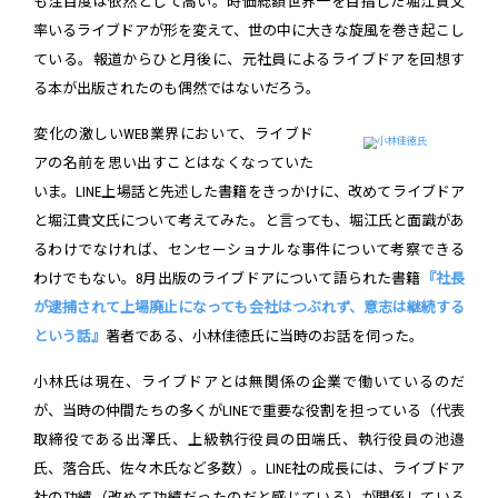
も注目度は依然として高い。時価総額世界一を目指した堀江貴文
率いるライブドアが形を変えて、世の中に大きな旋風を巻き起こし
ている。報道からひと月後に、元社員によるライブドアを回想す
る本が出版されたのも偶然ではないだろう。
変化の激しいWEB業界において、ライブド
アの名前を思い出すことはなくなっていた
いま。LINE上場話と先述した書籍をきっかけに、改めてライブドア
と堀江貴文氏について考えてみた。と言っても、堀江氏と面識があ
るわけでなければ、センセーショナルな事件について考察できる
わけでもない。8月出版のライブドアについて語られた書籍
『社長
が逮捕されて上場廃止になっても会社はつぶれず、意志は継続する
という話』
著者である、小林佳徳氏に当時のお話を伺った。
小林氏は現在、ライブドアとは無関係の企業で働いているのだ
が、当時の仲間たちの多くがLINEで重要な役割を担っている（代表
取締役である出澤氏、上級執行役員の田端氏、執行役員の池邉
氏、落合氏、佐々木氏など多数）。LINE社の成長には、ライブドア
社の功績（改めて功績だったのだと感じている）が関係している