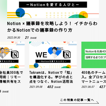
Notion × 議事録を攻略しよう！ イチからわ
かるNotionでの議事録の作り方
21
2022.09.30
SHARE
全社員300名で
Takramは、Notionで「知」
400名のチームに
n活用術｜リモー
を構造化する。学びの点と
入。全プロセ
情報共有をス
点をつなぐ、Notion活用法
マートニュー
402
427
2021.09.08
2021.06.07
SHARE
6
SHARE
この特集の記事一覧へ