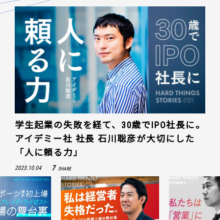
学生起業の失敗を経て、30歳でIPO社長に。
アイデミー社 社長 石川聡彦が大切にした
「人に頼る力」
7
2023.10.04
SHARE