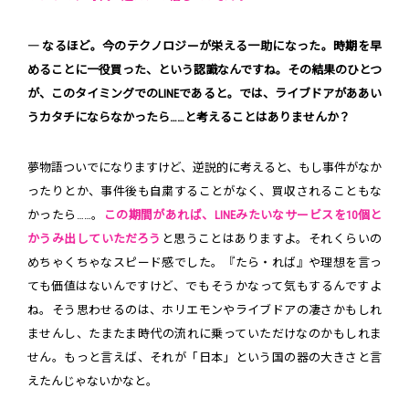
― なるほど。今のテクノロジーが栄える一助になった。時期を早
めることに一役買った、という認識なんですね。その結果のひとつ
が、このタイミングでのLINEであると。では、ライブドアがああい
うカタチにならなかったら……と考えることはありませんか？
夢物語ついでになりますけど、逆説的に考えると、もし事件がなか
ったりとか、事件後も自粛することがなく、買収されることもな
かったら……。
この期間があれば、LINEみたいなサービスを10個と
かうみ出していただろう
と思うことはありますよ。それくらいの
めちゃくちゃなスピード感でした。『たら・れば』や理想を言っ
ても価値はないんですけど、でもそうかなって気もするんですよ
ね。そう思わせるのは、ホリエモンやライブドアの凄さかもしれ
ませんし、たまたま時代の流れに乗っていただけなのかもしれま
せん。もっと言えば、それが「日本」という国の器の大きさと言
えたんじゃないかなと。