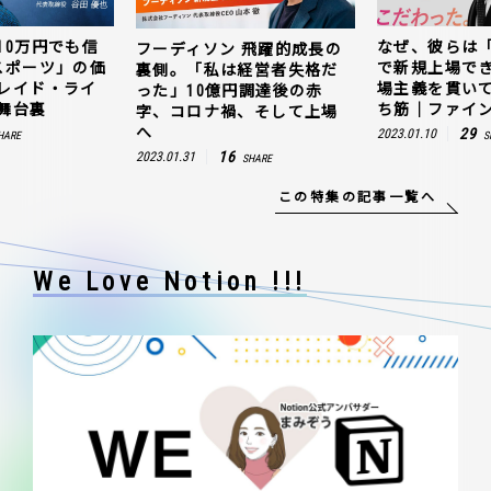
10万円でも信
なぜ、彼らは
フーディソン 飛躍的成長の
スポーツ」の価
で新規上場で
裏側。「私は経営者失格だ
レイド・ライ
場主義を貫い
った」10億円調達後の赤
舞台裏
ち筋｜ファイン
字、コロナ禍、そして上場
へ
29
2023.01.10
HARE
S
16
2023.01.31
SHARE
この特集の記事一覧へ
We Love Notion !!!