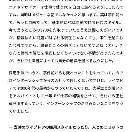
ニアやデザイナーは仕事で使うPCを自由に選べるようにしたんで
すね。当時はメジャーな話ではなかったと思います。実は事件前っ
て、もっと自由でして。基本的にPCは自前で持ち込むスタイル。
今で言うところのBYODを先取っていたと言えば聞こえがいいです
が、情報漏えい問題が叫ばれる現在じゃなくても、事件を起こし
た会社ですから、問題どころの騒ぎじゃないですよね（笑）。き
ちんと情報の管理を徹底しなくちゃいけない事情があったんです
が、それでも職種によっては自分の道具を選べるようにした。
採用手法でいうと、事件前からも変わったことをやっていて。今で
はインターンシップからの入社って珍しくないですけど、ライブド
アでは2000年代の最初からやっていたんですね。大学生とか若い子
をアルバイトとして一年ほど仕事の経験をさせて、それから正社
員登用するっていう。インターンシップの走りみたいなことをやっ
ていました。
― 当時のライブドアの採用スタイルだったり、人とのコミットの