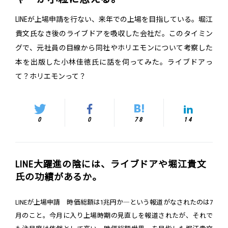
LINEが上場申請を行ない、来年での上場を目指している。堀江
貴文氏なき後のライブドアを吸収した会社だ。このタイミン
グで、元社員の目線から同社やホリエモンについて考察した
本を出版した小林佳徳氏に話を伺ってみた。ライブドアっ
て？ホリエモンって？
0
0
78
14
LINE大躍進の陰には、ライブドアや堀江貴文
氏の功績があるか。
LINEが上場申請 時価総額は1兆円か―という報道がなされたのは7
月のこと。今月に入り上場時期の見直しを報道されたが、それで