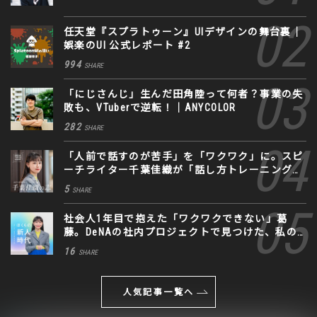
任天堂『スプラトゥーン』UIデザインの舞台裏｜
娯楽のUI 公式レポート #2
994
SHARE
「にじさんじ」生んだ田角陸って何者？事業の失
敗も、VTuberで逆転！｜ANYCOLOR
282
SHARE
「人前で話すのが苦手」を「ワクワク」に。スピ
ーチライター千葉佳織が「話し方トレーニング」
に込めた思い
5
SHARE
社会人1年目で抱えた「ワクワクできない」葛
藤。DeNAの社内プロジェクトで見つけた、私の
生きる道
16
SHARE
人気記事一覧へ