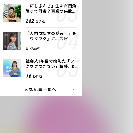
「にじさんじ」生んだ田角
陸って何者？事業の失敗
も、VTuberで逆転！｜ANY
282
SHARE
COLOR
「人前で話すのが苦手」を
「ワクワク」に。スピーチ
ライター千葉佳織が「話し
5
SHARE
方トレーニング」に込めた
思い
社会人1年目で抱えた「ワ
クワクできない」葛藤。De
NAの社内プロジェクトで見
16
SHARE
つけた、私の生きる道
人気記事一覧へ