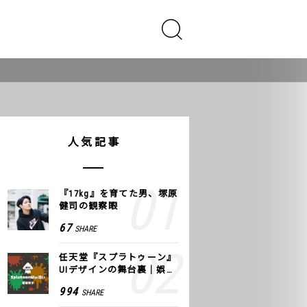
人気記事
『17kg』を育てた男、塚原
健司の観察眼
67
SHARE
任天堂『スプラトゥーン』
UIデザインの舞台裏｜娯楽
のUI 公式レポート #2
994
SHARE