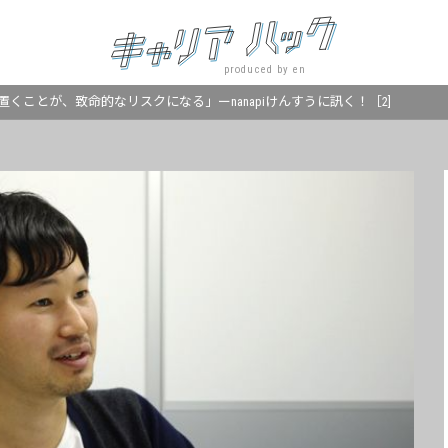
produced by en
くことが、致命的なリスクになる」ーnanapiけんすうに訊く！［2]