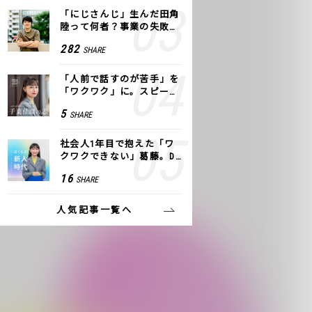
「にじさんじ」生んだ田角
陸って何者？事業の失敗
も、VTuberで逆転！｜ANY
282
SHARE
COLOR
「人前で話すのが苦手」を
「ワクワク」に。スピーチ
ライター千葉佳織が「話し
5
SHARE
方トレーニング」に込めた
思い
社会人1年目で抱えた「ワ
クワクできない」葛藤。De
NAの社内プロジェクトで見
16
SHARE
つけた、私の生きる道
人気記事一覧へ