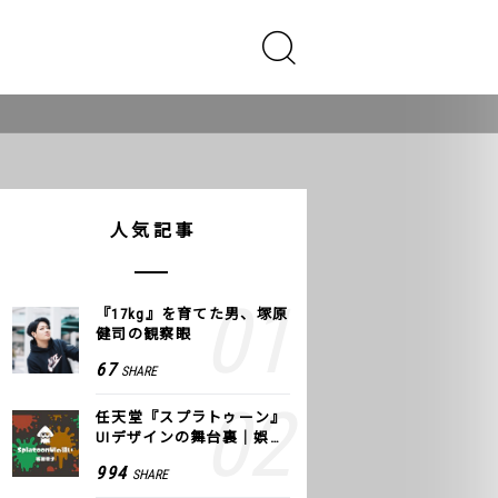
人気記事
『17kg』を育てた男、塚原
健司の観察眼
67
SHARE
任天堂『スプラトゥーン』
UIデザインの舞台裏｜娯楽
のUI 公式レポート #2
994
SHARE