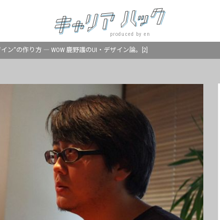
produced by en
ン”の作り方 ― WOW 鹿野護のUI・デザイン論。[2]