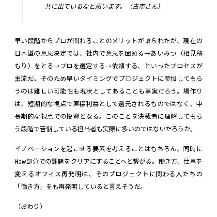
共に出ているなと思います。（古市さん）
早い段階からプロが関わることのメリットが語られたが、現在の
日本型の意思決定では、社内で意思を固める→あいみつ（相見積
もり）をとる→プロを選定する→依頼する、といったプロセスが
主流だ。そのため早いタイミングでプロジェクトに参加してもら
うのは難しい可能性も現状としてあることも事実だろう。場作り
は、短期的な視点で直接利益として還元されるものではなく、中
長期的な視点での投資となる。このことを決裁者に理解してもら
う段階で苦悩している担当者も実際に多いのではないだろうか。
イノベーションを起こせる要素を考えることはもちろん、同時に
How部分での課題をクリアにすることへと繋がる。働き方、仕事を
変えるオフィス再発明は、そのプロジェクトに関わる人たちの
「働き方」をも再発明していると言えそうだ。
（おわり）