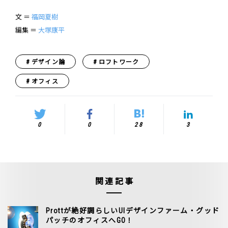
文 ＝
福岡夏樹
編集 ＝
大塚康平
デザイン論
ロフトワーク
オフィス
0
0
28
3
関連記事
Prottが絶好調らしいUIデザインファーム・グッド
パッチのオフィスへGO！