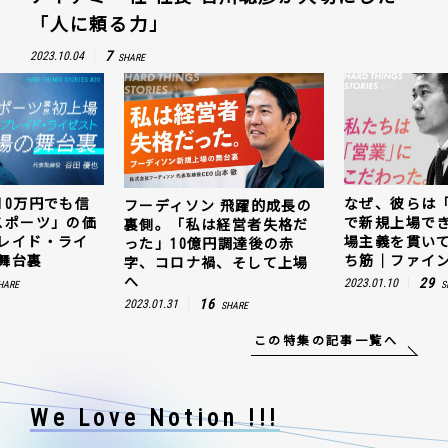
「人に頼る力」
7
2023.10.04
SHARE
なぜ、彼らは「動画領域」
キャ
ーディソン 飛躍的成長の
で新規上場できたのか。現
じ抜
側。「私は経営者失格だ
場主義を貫いて見つけた勝
値。
た」10億円調達後の赤
ち筋｜ファインズ 三輪幸将
ゼス
、コロナ禍、そして上場
29
2023.01.10
2023.0
SHARE
16
.01.31
SHARE
この特集の記事一覧へ
We Love Notion !!!