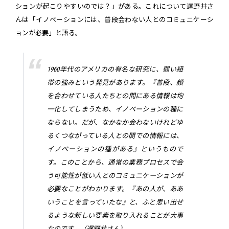
ションが起こりやすいのでは？」がある。これについて遅野井さ
んは「イノベーションには、普段会わない人とのコミュニケーシ
ョンが必要」と語る。
1960年代のアメリカの有名な研究に、弱い紐
帯の強みという発見があります。『普段、顔
を合わせている人たちとの間にある情報は均
一化してしまうため、イノベーションの種に
ならない。だが、なかなか会わないけれどゆ
るくつながっている人との間での情報には、
イノベーションの種がある』というもので
す。このことから、通常の業務プロセスで会
う可能性が低い人とのコミュニケーションが
必要なことがわかります。『あの人が、ああ
いうことを言っていたな』と、ふと思い出せ
るような新しい要素を取り入れることが大事
なのです。（遅野井さん）