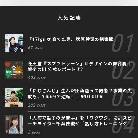
人気記事
『17kg』を育てた男、塚原健司の観察眼
67
SHARE
任天堂『スプラトゥーン』UIデザインの舞台裏｜
娯楽のUI 公式レポート #2
994
SHARE
「にじさんじ」生んだ田角陸って何者？事業の失
敗も、VTuberで逆転！｜ANYCOLOR
282
SHARE
「人前で話すのが苦手」を「ワクワク」に。スピ
ーチライター千葉佳織が「話し方トレーニング」
に込めた思い
5
SHARE