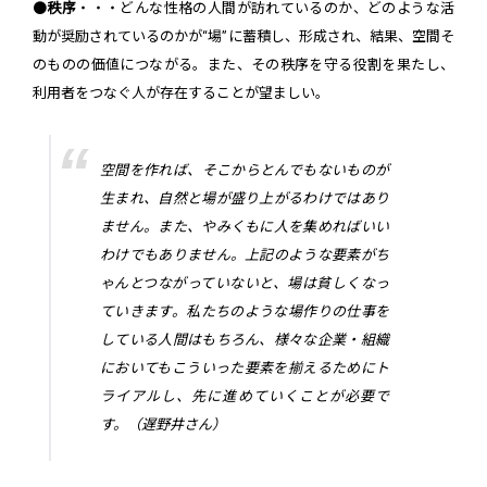
●
秩序
・・・どんな性格の人間が訪れているのか、どのような活
動が奨励されているのかが“場”に蓄積し、形成され、結果、空間そ
のものの価値につながる。また、その秩序を守る役割を果たし、
利用者をつなぐ人が存在することが望ましい。
空間を作れば、そこからとんでもないものが
生まれ、自然と場が盛り上がるわけではあり
ません。また、やみくもに人を集めればいい
わけでもありません。上記のような要素がち
ゃんとつながっていないと、場は貧しくなっ
ていきます。私たちのような場作りの仕事を
している人間はもちろん、様々な企業・組織
においてもこういった要素を揃えるためにト
ライアルし、先に進めていくことが必要で
す。（遅野井さん）