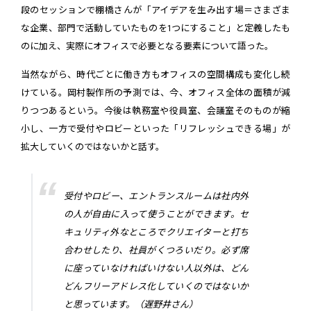
段のセッションで棚橋さんが「アイデアを生み出す場＝さまざま
な企業、部門で活動していたものを1つにすること」と定義したも
のに加え、実際にオフィスで必要となる要素について語った。
当然ながら、時代ごとに働き方もオフィスの空間構成も変化し続
けている。岡村製作所の予測では、今、オフィス全体の面積が減
りつつあるという。今後は執務室や役員室、会議室そのものが縮
小し、一方で受付やロビーといった「リフレッシュできる場」が
拡大していくのではないかと話す。
受付やロビー、エントランスルームは社内外
の人が自由に入って使うことができます。セ
キュリティ外なところでクリエイターと打ち
合わせしたり、社員がくつろいだり。必ず席
に座っていなければいけない人以外は、どん
どんフリーアドレス化していくのではないか
と思っています。（遅野井さん）