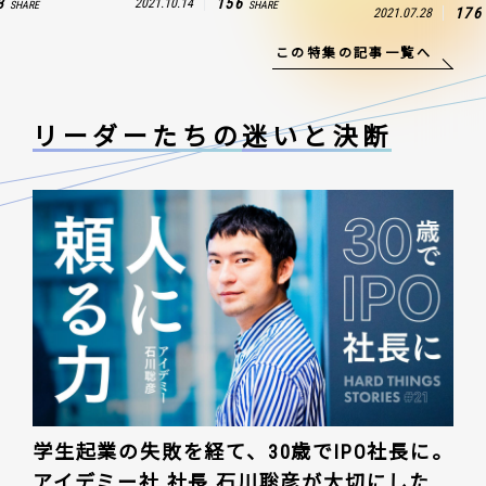
156
4
2021.10.25
SHARE
176
2021.07.28
SHARE
この特集の記事一覧へ
リーダーたちの
迷いと決断
学生起業の失敗を経て、30歳でIPO社長に。
アイデミー社 社長 石川聡彦が大切にした