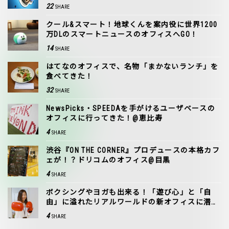
22
SHARE
クール&スマート！地球くんを案内役に世界1200
万DLのスマートニュースのオフィスへGO！
14
SHARE
はてなのオフィスで、名物「まかないランチ」を
食べてきた！
32
SHARE
NewsPicks・SPEEDAを手がけるユーザベースの
オフィスに行ってきた！@恵比寿
4
SHARE
渋谷『ON THE CORNER』プロデュースの本格カフ
ェが！？ドリコムのオフィス@目黒
4
SHARE
ボクシングやヨガも出来る！「遊び心」と「自
由」に溢れたリアルワールドの新オフィスに潜
入！（動画あり）
4
SHARE