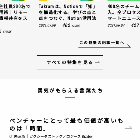
Takramは、Notionで「知」
400名のチームにNotion導
を構造化する。学びの点と
入。全プロセスを公開！ス
点をつなぐ、Notion活用法
マートニュースの場合
402
427
2021.09.08
2021.06.07
SHARE
SHARE
この特集の記事一覧へ
すべての特集を見る
勇気がもらえる言葉たち
ベンチャーにとって最も価値が高いも
のは「時間」
辻 未津高｜ピクシーダストテクノロジーズ Bizdev