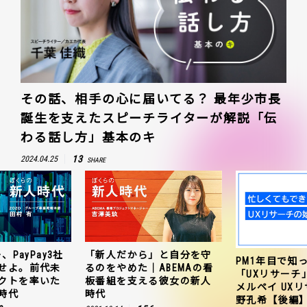
その話、相手の心に届いてる？ 最年少市長
誕生を支えたスピーチライターが解説「伝
わる話し方」基本のキ
13
2024.04.25
SHARE
だから」と自分を守
ZOZO、
PM1年目で知っておきたい
やめた｜ABEMAの看
連携を
「UXリサーチ」の始め方｜
を支える彼女の新人
聞のプ
メルペイ UXリサーチャー 草
田村有
野孔希【後編】