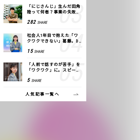
「にじさんじ」生んだ田角
陸って何者？事業の失敗
も、VTuberで逆転！｜ANY
282
SHARE
COLOR
社会人1年目で抱えた「ワ
クワクできない」葛藤。De
NAの社内プロジェクトで見
15
SHARE
つけた、私の生きる道
「人前で話すのが苦手」を
「ワクワク」に。スピーチ
ライター千葉佳織が「話し
5
SHARE
方トレーニング」に込めた
思い
人気記事一覧へ