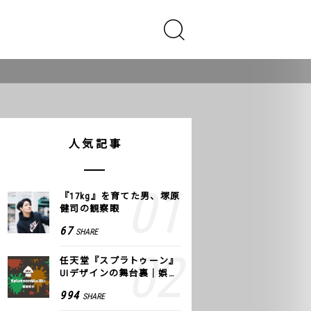
人気記事
『17kg』を育てた男、塚原
健司の観察眼
67
SHARE
任天堂『スプラトゥーン』
UIデザインの舞台裏｜娯楽
のUI 公式レポート #2
994
SHARE