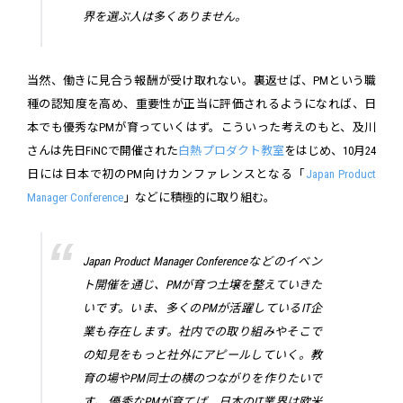
界を選ぶ人は多くありません。
当然、働きに見合う報酬が受け取れない。裏返せば、PMという職
種の認知度を高め、重要性が正当に評価されるようになれば、日
本でも優秀なPMが育っていくはず。こういった考えのもと、及川
さんは先日FiNCで開催された
白熱プロダクト教室
をはじめ、10月24
日には日本で初のPM向けカンファレンスとなる「
Japan Product
Manager Conference
」などに積極的に取り組む。
Japan Product Manager Conferenceなどのイベン
ト開催を通じ、PMが育つ土壌を整えていきた
いです。いま、多くのPMが活躍しているIT企
業も存在します。社内での取り組みやそこで
の知見をもっと社外にアピールしていく。教
育の場やPM同士の横のつながりを作りたいで
す。 優秀なPMが育てば、日本のIT業界は欧米