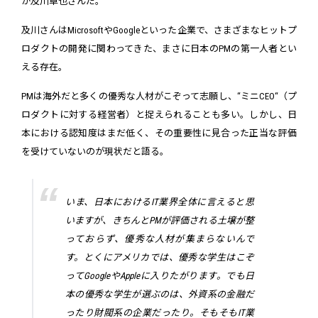
が及川卓也さんだ。
及川さんはMicrosoftやGoogleといった企業で、さまざまなヒットプ
ロダクトの開発に関わってきた、まさに日本のPMの第一人者とい
える存在。
PMは海外だと多くの優秀な人材がこぞって志願し、“ミニCEO“（プ
ロダクトに対する経営者）と捉えられることも多い。しかし、日
本における認知度はまだ低く、その重要性に見合った正当な評価
を受けていないのが現状だと語る。
いま、日本におけるIT業界全体に言えると思
いますが、きちんとPMが評価される土壌が整
っておらず、優秀な人材が集まらないんで
す。とくにアメリカでは、優秀な学生はこぞ
ってGoogleやAppleに入りたがります。でも日
本の優秀な学生が選ぶのは、外資系の金融だ
ったり財閥系の企業だったり。そもそもIT業