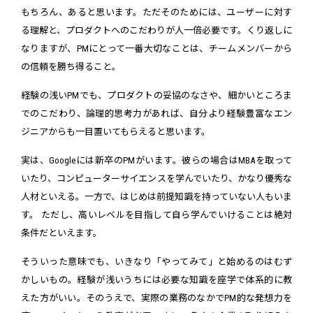
もちろん、あると思います。ただそのためには、ユーザーに対す
る理解と、プロダクトへのこだわりが人一倍必要です。くり返しに
なりますが、PMにとって一番大切なことは、チームメンバーから
の信頼を勝ち得ること。
経験の浅いPMでも、プロダクトの妥協のなさや、細かいところま
でのこだわり、論理的思考力があれば、自分より経験豊富なエン
ジニアからも一目置いてもらえると思います。
実は、Googleには新卒のPMがいます。彼らの場合はMBAを取って
いたり、コンピューターサイエンスを学んでいたり、かなり優秀な
人材といえる。一方で、はじめは前提知識を持っていない人もいま
す。 ただし、高いレベルを目指して自ら学んでいけることは絶対
条件だといえます。
そういった意味でも、いきなり「やってみて」と始めるのはむず
かしいもの。経験が浅いうちには必要な知識を座学で体系的に教
えた方がいい。そのうえで、実際の業務のなかでPM的な発想力を