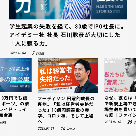
学生起業の失敗を経て、30歳でIPO社長に。
アイデミー社 社長 石川聡彦が大切にした
「人に頼る力」
7
2023.10.04
SHARE
10万円でも信
なぜ、彼らは
フーディソン 飛躍的成長の
スポーツ」の価
で新規上場で
裏側。「私は経営者失格だ
レイド・ライ
場主義を貫い
った」10億円調達後の赤
舞台裏
ち筋｜ファイン
字、コロナ禍、そして上場
へ
29
2023.01.10
HARE
S
16
2023.01.31
SHARE