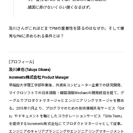
諸国に負けないくらい強くなるはず。
及川さんがこれほどまでPMの重要性を語るのはなぜか。そして優
秀なPMに求められる条件とは？
[プロフィール]
及川卓也 (Takuya Oikawa)
Increments株式会社 Product Manager
早稲田大学理工学部卒業後、外資系コンピューター企業での研究開発、
マイクロソフトでの日本語版・韓国語版Windowsの開発統括を経て、グ
ーグルでプロダクトマネージャとエンジニアリングマネージャを務め
る。2015年11月より、プログラマのための技術情報共有サービス「Qiit
a」やドキュメントを軸としたコラボレーションサービス「Qiita:Team」
を提供するIncrements株式会社にてプロダクトマネージャとして従事。
エンジニアのキャリアプランニングやエンジニアリングマネージメント