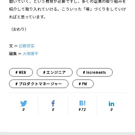
磨いていく、という教育が必要ですし、多くの企業の取り組みを
紹介して取り入れていける。こういった「場」づくりをしていけ
ればと思っています。
（おわり）
文 ＝
近藤世菜
編集 ＝
大塚康平
WEB
エンジニア
Increments
プロダクトマネージャー
PM
0
0
972
0