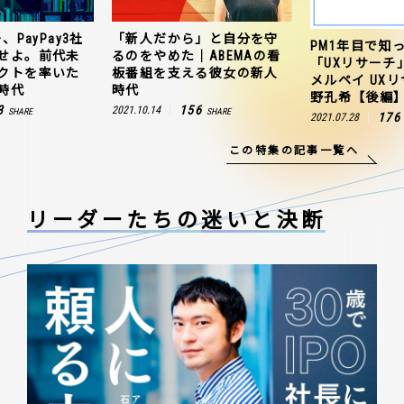
、PayPay3社
「新人だから」と自分を守
PM1年目で知
せよ。前代未
るのをやめた｜ABEMAの看
「UXリサーチ
クトを率いた
板番組を支える彼女の新人
メルペイ UX
時代
時代
野孔希【後編
3
156
2021.10.14
SHARE
SHARE
176
2021.07.28
この特集の記事一覧へ
リーダーたちの
迷いと決断