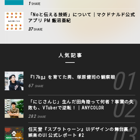
1
SHARE
「Noと伝える技術」について｜マクドナルド公式
アプリ PM 飯沼亜紀
37
SHARE
人気記事
『17kg』を育てた男、塚原健司の観察眼
67
SHARE
「にじさんじ」生んだ田角陸って何者？事業の失
敗も、VTuberで逆転！｜ANYCOLOR
282
SHARE
任天堂『スプラトゥーン』UIデザインの舞台裏｜
娯楽のUI 公式レポート #2