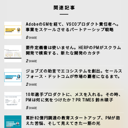
関連記事
AdobeのGMを経て、VSCOプロダクト責任者へ。
事業をスケールさせるパートナーシップ戦略
0
SHARE
要件定義書は使いません。HERPのPMがスクラム
開発で模索する、新たな開発のカタチ
2
SHARE
ジョブズの助言でエコシステムを創出。セールス
フォース・ドットコムが市場の覇者になるまで。
2
SHARE
10年選手プロダクトに、メスを入れる。その時、
PMは何に気をつけたか？PR TIMES 鈴木碩子
5
SHARE
累計82億円調達の教育スタートアップ、PMが抱
えた苦悩、そして見えてきた一筋の光