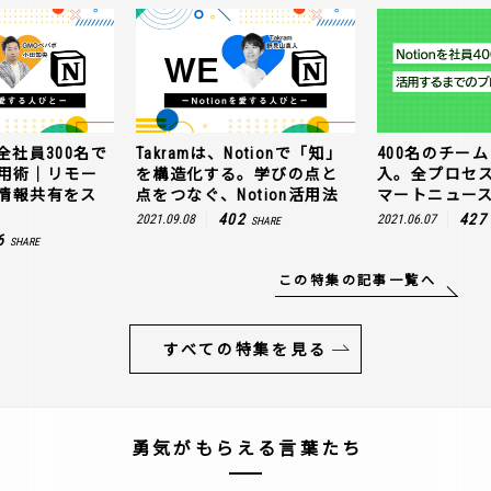
全社員300名で
Takramは、Notionで「知」
400名のチームに
n活用術｜リモー
を構造化する。学びの点と
入。全プロセ
情報共有をス
点をつなぐ、Notion活用法
マートニュー
402
427
2021.09.08
2021.06.07
SHARE
6
SHARE
この特集の記事一覧へ
すべての特集を見る
勇気がもらえる言葉たち