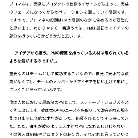
プロマネは、実際にプロダクトの仕様やデザインが決まって、実装
のフェーズになってからオペレーションを回していく役割です。
ですので、プロマネの役割はPMの役割のなかに含めるのが妥当だ
と思います。わかりやすく一番違うのは、PMは最初のアイデアの
部分を担っているかどうかだと思います。
― アイデアから担う。PMの資質を持っている人材は限られている
ような気がするのですが…。
重要なのはチームとして成功することなので、自分に天才的な資
質がなくても、チームのメンバーからアイデアを拾い上げて形にし
ていくことだっていいんです。
僕は人類における最高峰のPMとして、スティーブ・ジョブズをよ
く例に出します。彼は世の中のニーズを先取りして潜在的な市場を
見つけ出す圧倒的な才能があった。組織をひとりで引っ張ってき
た。ただ、誰もが彼のように天才的なPMになれるわけじゃない。
その答えは組織やプロダクトのあり方、それぞれと言っていいと