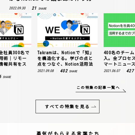
21
2022.09.30
SHARE
全社員300名で
Takramは、Notionで「知」
400名のチームに
n活用術｜リモー
を構造化する。学びの点と
入。全プロセ
情報共有をス
点をつなぐ、Notion活用法
マートニュー
402
427
2021.09.08
2021.06.07
SHARE
6
SHARE
この特集の記事一覧へ
すべての特集を見る
勇気がもらえる言葉たち