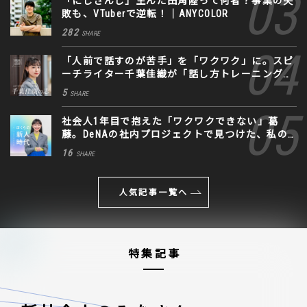
「にじさんじ」生んだ田角陸って何者？事業の失
敗も、VTuberで逆転！｜ANYCOLOR
282
SHARE
「人前で話すのが苦手」を「ワクワク」に。スピ
ーチライター千葉佳織が「話し方トレーニング」
に込めた思い
5
SHARE
社会人1年目で抱えた「ワクワクできない」葛
藤。DeNAの社内プロジェクトで見つけた、私の
生きる道
16
SHARE
人気記事一覧へ
特集記事