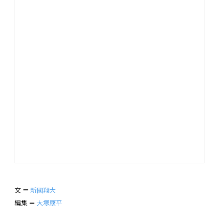
文 ＝
新國翔大
編集 ＝
大塚康平