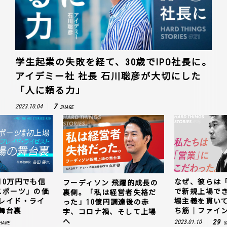
学生起業の失敗を経て、30歳でIPO社長に。
アイデミー社 社長 石川聡彦が大切にした
「人に頼る力」
7
2023.10.04
SHARE
10万円でも信
なぜ、彼らは
フーディソン 飛躍的成長の
スポーツ」の価
で新規上場で
裏側。「私は経営者失格だ
レイド・ライ
場主義を貫い
った」10億円調達後の赤
舞台裏
ち筋｜ファイン
字、コロナ禍、そして上場
へ
29
2023.01.10
HARE
S