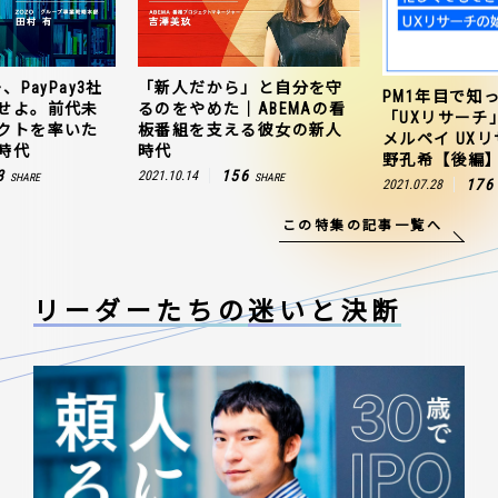
、PayPay3社
「新人だから」と自分を守
PM1年目で知
せよ。前代未
るのをやめた｜ABEMAの看
「UXリサーチ
クトを率いた
板番組を支える彼女の新人
メルペイ UX
時代
時代
野孔希【後編
3
156
2021.10.14
SHARE
SHARE
176
2021.07.28
この特集の記事一覧へ
リーダーたちの
迷いと決断