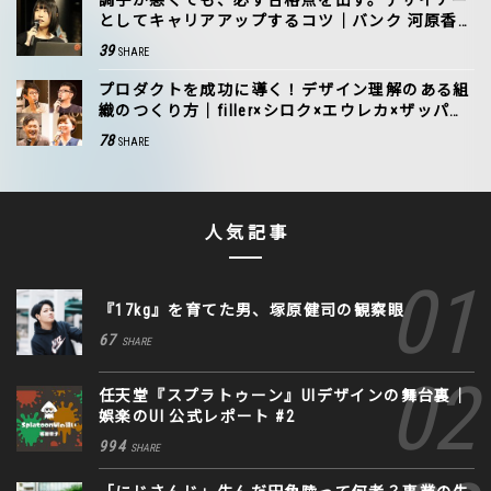
調子が悪くても、必ず合格点を出す。デザイナー
としてキャリアアップするコツ｜バンク 河原香
奈子
39
SHARE
プロダクトを成功に導く！デザイン理解のある組
織のつくり方｜filler×シロク×エウレカ×ザッパラ
ス
78
SHARE
人気記事
『17kg』を育てた男、塚原健司の観察眼
67
SHARE
任天堂『スプラトゥーン』UIデザインの舞台裏｜
娯楽のUI 公式レポート #2
994
SHARE