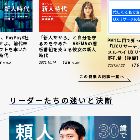
だから」と自分を守
ZOZO、ヤ
PM1年目で知っておきたい
めた｜ABEMAの看
連携を成
「UXリサーチ」の始め方｜
を支える彼女の新人
聞のプロ
メルペイ UXリサーチャー 草
田村有の
野孔希【後編】
156
2021.10.25
SHARE
176
2021.07.28
SHARE
この特集の記事一覧へ
リーダーたちの
迷いと決断