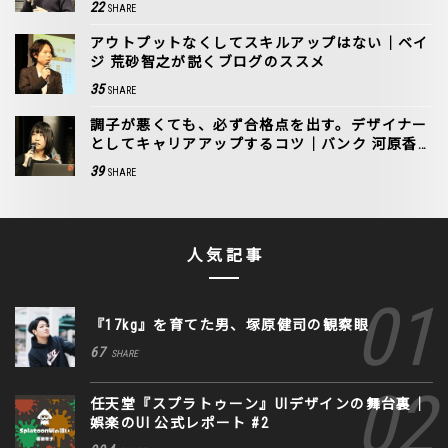
22
SHARE
アウトプットなくしてスキルアップはない｜ベイ
ジ 荒砂智之が説くブログのススメ
35
SHARE
調子が悪くても、必ず合格点を出す。デザイナー
としてキャリアアップするコツ｜バンク 河原香
奈子
39
SHARE
人気記事
『17kg』を育てた男、塚原健司の観察眼
67
SHARE
任天堂『スプラトゥーン』UIデザインの舞台裏｜
娯楽のUI 公式レポート #2