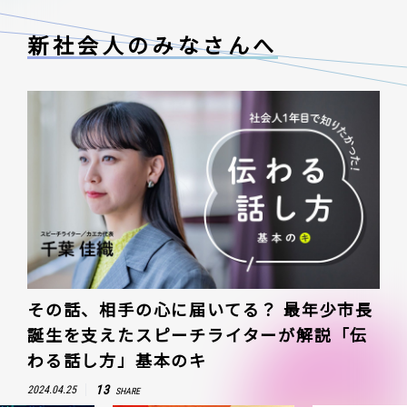
新社会人のみなさんへ
その話、相手の心に届いてる？ 最年少市長
誕生を支えたスピーチライターが解説「伝
わる話し方」基本のキ
13
2024.04.25
SHARE