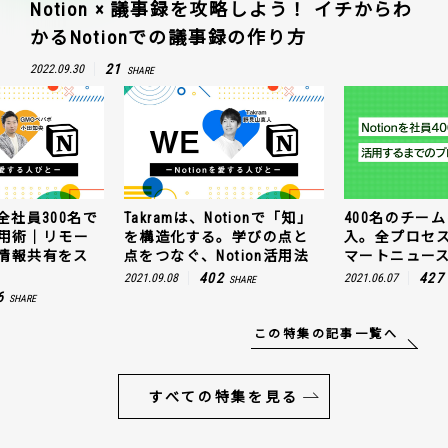
Notion × 議事録を攻略しよう！ イチからわ
かるNotionでの議事録の作り方
21
2022.09.30
SHARE
ramは、Notionで「知」
400名のチームにNotion導
GMO
造化する。学びの点と
入。全プロセスを公開！ス
使うN
つなぐ、Notion活用法
マートニュースの場合
トワ
ムー
402
427
9.08
2021.06.07
SHARE
SHARE
2021.11.
この特集の記事一覧へ
すべての特集を見る