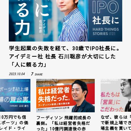
学生起業の失敗を経て、30歳でIPO社長に。
アイデミー社 社長 石川聡彦が大切にした
「人に頼る力」
7
2023.10.04
SHARE
なぜ、彼らは「動画領域」
キャッ
ィソン 飛躍的成長の
で新規上場できたのか。現
じ抜い
。「私は経営者失格だ
場主義を貫いて見つけた勝
値。ウ
10億円調達後の赤