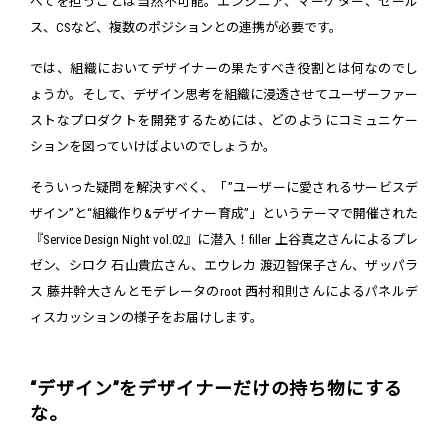
べてを担うことは当然不可能。エンジニア、マーケター、セール
ス、CSなど、複数のポジションとの連携が必要です。
では、組織においてデザイナーの果たすべき役割とは何なのでし
ょうか。そして、デザイン思考を組織に浸透させてユーザーファー
ストなプロダクトを開発するためには、どのようにコミュニケー
ションを図っていけばよいのでしょうか。
そういった疑問を解決すべく、「”ユーザーに愛されるサービスデ
ザイン”と“組織作り&デザイナー育成”」というテーマで開催された
『Service Design Night vol.02』に潜入！filler 上谷真之さんによるプレ
ゼン、シロク 石山貴広さん、エウレカ 渡辺智保子さん、ザッパラ
ス 藤井幹大さんとモデレータのroot 西村和則さんによるパネルデ
ィスカッションの様子をお届けします。
“デザイン”をデザイナーだけの持ち物にする
な。