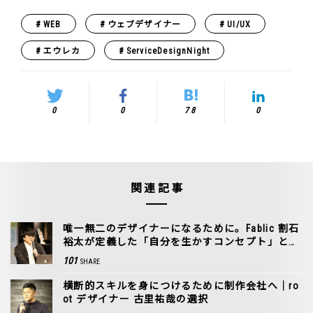
WEB
ウェブデザイナー
UI/UX
エウレカ
ServiceDesignNight
0
0
78
0
関連記事
唯一無二のデザイナーになるために。Fablic 割石
裕太が定義した「自分を生かすコンセプト」と
は？
101
SHARE
横断的スキルを身につけるために制作会社へ｜ro
ot デザイナー 古里祐哉の選択