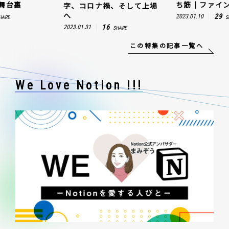
ち筋｜ファインズ 三輪幸将
ゼスト
コロナ禍、そして上場
29
2023.01.10
2023.03.2
SHARE
16
31
SHARE
この特集の記事一覧へ
We Love Notion !!!