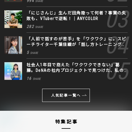
994
SHARE
「にじさんじ」生んだ田角陸って何者？事業の失
敗も、VTuberで逆転！｜ANYCOLOR
282
SHARE
「人前で話すのが苦手」を「ワクワク」に。スピ
ーチライター千葉佳織が「話し方トレーニング」
に込めた思い
5
SHARE
社会人1年目で抱えた「ワクワクできない」葛
藤。DeNAの社内プロジェクトで見つけた、私の
生きる道
16
SHARE
人気記事一覧へ
特集記事