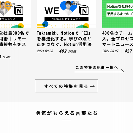
全社員300名で
Takramは、Notionで「知」
400名のチームに
n活用術｜リモー
を構造化する。学びの点と
入。全プロセ
情報共有をス
点をつなぐ、Notion活用法
マートニュー
402
427
2021.09.08
2021.06.07
SHARE
6
SHARE
この特集の記事一覧へ
すべての特集を見る
勇気がもらえる言葉たち