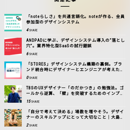
「noteらしさ」を共通言語化。noteが作る、全員
参加型のデザインシステム
4
SHARE
ANDPADに学ぶ、デザインシステム導入の“落とし
穴”。業界特化型SaaSの試行錯誤
6
SHARE
「STORES」デザインシステム構築の裏側。ブラ
ンド統合時にデザイナーとエンジニアが考えたこ
と
0
SHARE
TBSのUXデザイナー「のだかつき」の勉強法。ゴ
ールから逆算、「壁」を突破するためのインプッ
ト
15
SHARE
「自分で考えて決める」場数を増やそう。デザイ
ナーのスキルアップにとって大切なこと｜大島聖
恵（きよえ氏）
2
SHARE