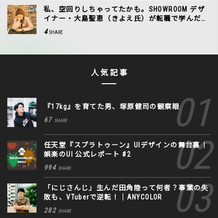
私、空回りしちゃってたかも。SHOWROOM デザ
イナー・大島聖恵（きよえ氏）が転職で学んだこ
と
4
SHARE
人気記事
『17kg』を育てた男、塚原健司の観察眼
67
SHARE
任天堂『スプラトゥーン』UIデザインの舞台裏｜
娯楽のUI 公式レポート #2
994
SHARE
「にじさんじ」生んだ田角陸って何者？事業の失
敗も、VTuberで逆転！｜ANYCOLOR
282
SHARE