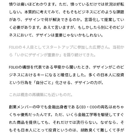
憤りは痛いほどわかります。ただ、憤っているだけでは状況は好転
しない。本質的に考えてみて、そもそもビジネスにどのような課題
があり、デザインで何が解決できるのか。言語化して提案してい
く必要があります。あえて言いますが、もしかしたら別にそのビジ
ネスにおいて、デザインは重要じゃないかもしれない。
FOLIOの４人目としてスタートアップに参加した広野さん。当初か
ら「いかにデザインが重要か」を語り続けてきた。
FOLIOの構想を代表である甲斐から聞いたとき、デザインがこのビ
ジネスにおけるキーになると確信しました。多くの日本人に投資
という行為を「自分ごと」化させる、デザインの力が。
これは概念の再構築にも近いものだ。
創業メンバーの中でも金融出身者であるCEO・COOの両名はめちゃ
くちゃ優秀だったんです。ただ、いくら金融工学等を駆使してすぐ
れた商品を提供しても、それだけでは流行らない。なぜなら、そ
もそも日本人にとって投資というのは、胡散臭くて難しくて手が