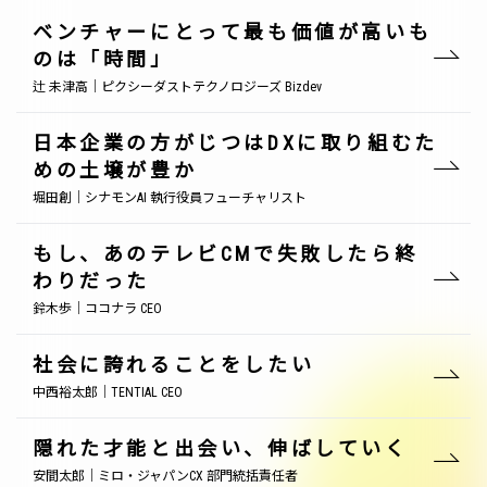
ベンチャーにとって最も価値が高いも
のは「時間」
辻 未津高｜ピクシーダストテクノロジーズ Bizdev
日本企業の方がじつはDXに取り組むた
めの土壌が豊か
堀田創｜シナモンAI 執行役員フューチャリスト
もし、あのテレビCMで失敗したら終
わりだった
鈴木歩｜ココナラ CEO
社会に誇れることをしたい
中西裕太郎｜TENTIAL CEO
隠れた才能と出会い、伸ばしていく
安間太郎｜ミロ・ジャパンCX 部門統括責任者