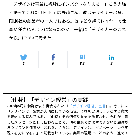
「デザインは事業に格段にインパクトを与える！」こう力強
く語ってくれた『FOLIO』広野萌さん。彼はデザイナー出身、
FOLIO社の創業者の一人でもある。彼はどう経営レイヤーで仕
事が任されるようになったのか。一緒に「デザイナーのこれ
から」について考えた。
0
0
32
2
【連載】「デザイン経営」の実践
2018年5月に特許庁より発表された『
「デザイン経営」宣言
』。そこには
「
デザインは、企業が⼤切にしている価値、それを実現しようとする意志
を表現する営みである。（中略）その価値や意志を徹底させ、それが⼀貫
したメッセージとして伝わることで、他の企業では代替できないと顧客が
思うブランド価値が⽣まれる。さらに、デザインは、イノベーションを実
現する⼒になる。
」と記載されている。実際の現場で、どのように進めて