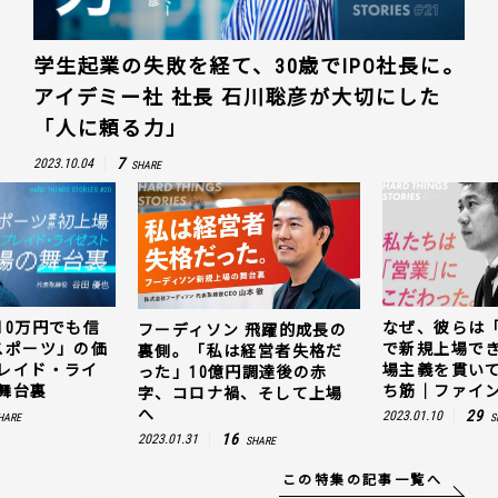
学生起業の失敗を経て、30歳でIPO社長に。
アイデミー社 社長 石川聡彦が大切にした
「人に頼る力」
7
2023.10.04
SHARE
10万円でも信
なぜ、彼らは
フーディソン 飛躍的成長の
スポーツ」の価
で新規上場で
裏側。「私は経営者失格だ
レイド・ライ
場主義を貫い
った」10億円調達後の赤
舞台裏
ち筋｜ファイン
字、コロナ禍、そして上場
へ
29
2023.01.10
HARE
S
16
2023.01.31
SHARE
この特集の記事一覧へ