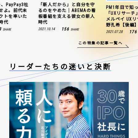
、PayPay3社
「新人だから」と自分を守
PM1年目で知
せよ。前代未
るのをやめた｜ABEMAの看
「UXリサーチ
クトを率いた
板番組を支える彼女の新人
メルペイ UX
時代
時代
野孔希【後編
3
156
2021.10.14
SHARE
SHARE
176
2021.07.28
この特集の記事一覧へ
リーダーたちの
迷いと決断