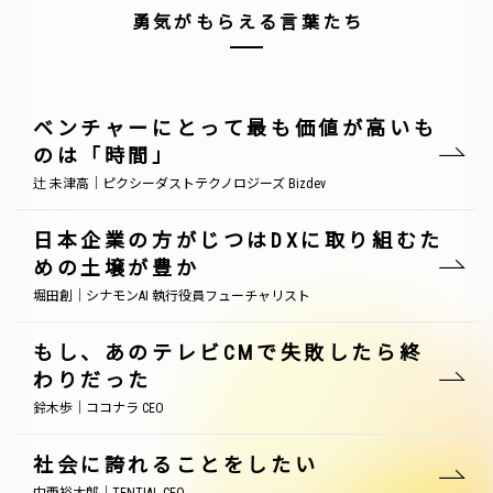
勇気がもらえる言葉たち
ベンチャーにとって最も価値が高いも
のは「時間」
辻 未津高｜ピクシーダストテクノロジーズ Bizdev
日本企業の方がじつはDXに取り組むた
めの土壌が豊か
堀田創｜シナモンAI 執行役員フューチャリスト
もし、あのテレビCMで失敗したら終
わりだった
鈴木歩｜ココナラ CEO
社会に誇れることをしたい