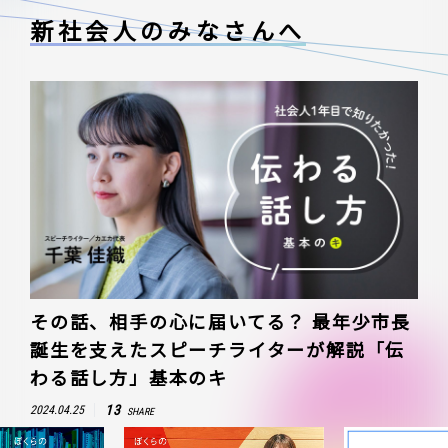
新社会人のみなさんへ
その話、相手の心に届いてる？ 最年少市長
誕生を支えたスピーチライターが解説「伝
わる話し方」基本のキ
13
2024.04.25
SHARE