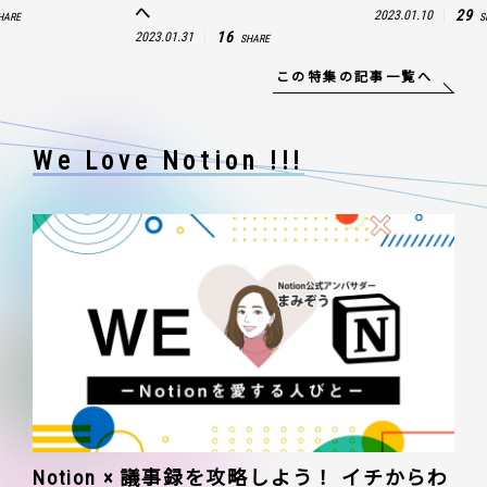
へ
29
2023.01.10
HARE
S
16
2023.01.31
SHARE
この特集の記事一覧へ
We Love Notion !!!
Notion × 議事録を攻略しよう！ イチからわ