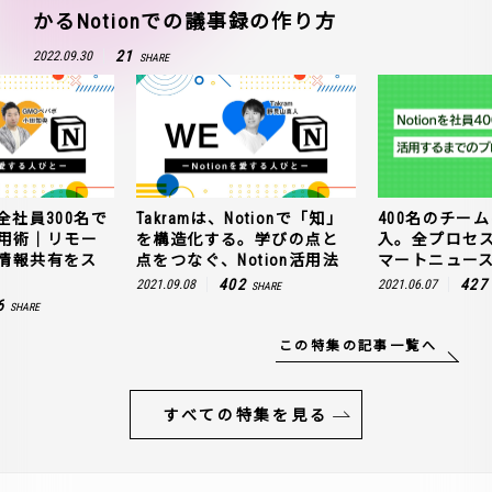
かるNotionでの議事録の作り方
21
2022.09.30
SHARE
全社員300名で
Takramは、Notionで「知」
400名のチームに
n活用術｜リモー
を構造化する。学びの点と
入。全プロセ
情報共有をス
点をつなぐ、Notion活用法
マートニュー
402
427
2021.09.08
2021.06.07
SHARE
6
SHARE
この特集の記事一覧へ
すべての特集を見る