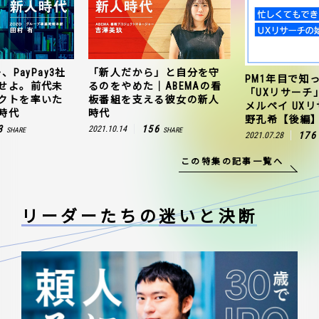
、PayPay3社
「新人だから」と自分を守
PM1年目で知
せよ。前代未
るのをやめた｜ABEMAの看
「UXリサーチ
クトを率いた
板番組を支える彼女の新人
メルペイ UX
時代
時代
野孔希【後編
3
156
2021.10.14
SHARE
SHARE
176
2021.07.28
この特集の記事一覧へ
リーダーたちの
迷いと決断