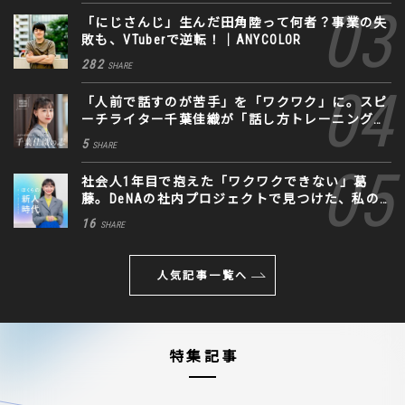
「にじさんじ」生んだ田角陸って何者？事業の失
敗も、VTuberで逆転！｜ANYCOLOR
282
SHARE
「人前で話すのが苦手」を「ワクワク」に。スピ
ーチライター千葉佳織が「話し方トレーニング」
に込めた思い
5
SHARE
社会人1年目で抱えた「ワクワクできない」葛
藤。DeNAの社内プロジェクトで見つけた、私の
生きる道
16
SHARE
人気記事一覧へ
特集記事