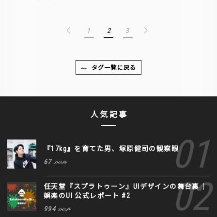
1
2
3
タグ一覧に戻る
人気記事
『17kg』を育てた男、塚原健司の観察眼
67
SHARE
任天堂『スプラトゥーン』UIデザインの舞台裏｜
娯楽のUI 公式レポート #2
994
SHARE