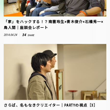
「家」をハックする！？南雲玲生×青木俊介×石橋秀一×
鳥人間｜座談会レポート
34
2014.04.24
SHARE
さらば、名もなきクリエイター｜PARTYの視点［3］