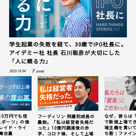
学生起業の失敗を経て、30歳でIPO社長に。
アイデミー社 社長 石川聡彦が大切にした
「人に頼る力」
7
2023.10.04
SHARE
10万円でも信
なぜ、彼らは
フーディソン 飛躍的成長の
スポーツ」の価
で新規上場で
裏側。「私は経営者失格だ
レイド・ライ
場主義を貫い
った」10億円調達後の赤
舞台裏
ち筋｜ファイン
字、コロナ禍、そして上場