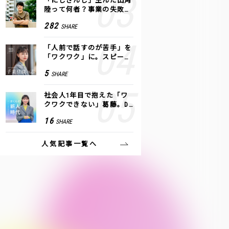
「にじさんじ」生んだ田角
陸って何者？事業の失敗
も、VTuberで逆転！｜ANY
282
SHARE
COLOR
「人前で話すのが苦手」を
「ワクワク」に。スピーチ
ライター千葉佳織が「話し
5
SHARE
方トレーニング」に込めた
思い
社会人1年目で抱えた「ワ
クワクできない」葛藤。De
NAの社内プロジェクトで見
16
SHARE
つけた、私の生きる道
人気記事一覧へ