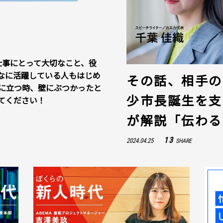
仕事にとって大切なこと、役
なに活躍している人もはじめ
その話、相手の
に立つ時、壁にぶつかったと
少市長誕生を支
てください！
が解説「伝わる
13
2024.04.25
SHARE