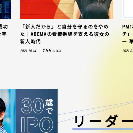
成功
「新人だから」と自分を守るのをやめ
PM
を率
た｜ABEMAの看板番組を支える彼女の
チ」
新人時代
ー 
156
2021.10.14
2021.0
SHARE
リーダ