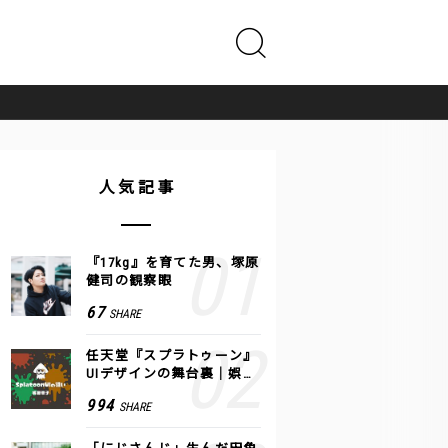
人気記事
『17kg』を育てた男、塚原
健司の観察眼
67
SHARE
任天堂『スプラトゥーン』
UIデザインの舞台裏｜娯楽
のUI 公式レポート #2
994
SHARE