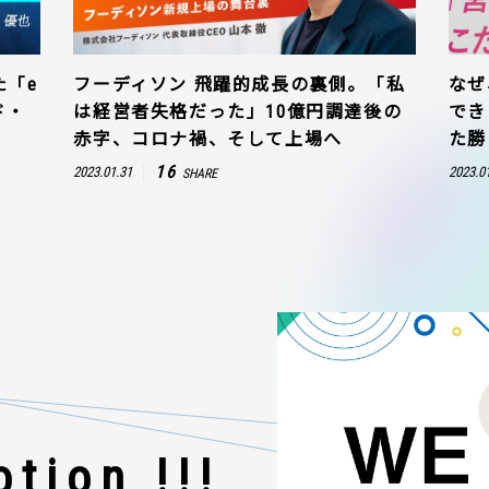
た「e
フーディソン 飛躍的成長の裏側。「私
なぜ
ド・
は経営者失格だった」10億円調達後の
でき
赤字、コロナ禍、そして上場へ
た勝
16
2023.01.31
2023.0
SHARE
tion !!!