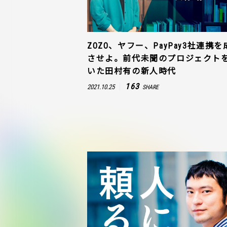
ZOZO、ヤフー、PayPay3社連携を
させよ。前代未聞のプロジェクト
いた田村有の新人時代
163
2021.10.25
SHARE