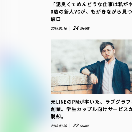
「泥臭くてめんどうな仕事は私がや
0歳の新人VCが、もがきながら見
破口
24
2019.01.16
SHARE
元LINEのPMが率いた、ラブグラ
創業。学生カップル向けサービス
脱却。
22
2018.03.30
SHARE