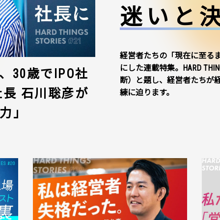
迷いと
経営者たちの「現在に至る
にした連載特集。HARD THI
30歳でIPO社
断）と題し、経営者たちが
社長 石川聡彦が
練に迫ります。
力」