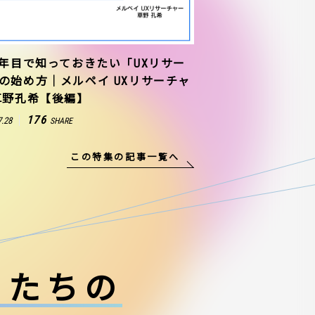
1年目で知っておきたい「UXリサー
の始め方｜メルペイ UXリサーチャ
草野孔希【後編】
176
7.28
SHARE
この特集の記事一覧へ
ーたちの