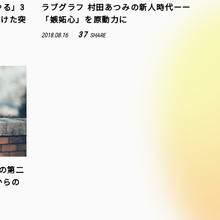
る」3
ラブグラフ 村田あつみの新人時代ーー
つけた突
「嫉妬心」を原動力に
37
2018.08.16
SHARE
フの第二
からの