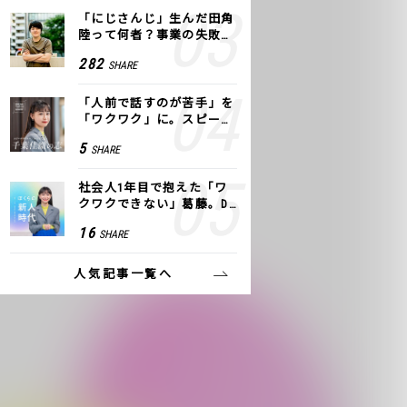
「にじさんじ」生んだ田角
陸って何者？事業の失敗
も、VTuberで逆転！｜ANY
282
SHARE
COLOR
「人前で話すのが苦手」を
「ワクワク」に。スピーチ
ライター千葉佳織が「話し
5
SHARE
方トレーニング」に込めた
思い
社会人1年目で抱えた「ワ
クワクできない」葛藤。De
NAの社内プロジェクトで見
16
SHARE
つけた、私の生きる道
人気記事一覧へ