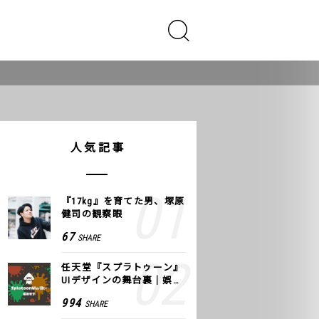
人気記事
『17kg』を育てた男、塚原
健司の観察眼
67
SHARE
任天堂『スプラトゥーン』
UIデザインの舞台裏｜娯楽
のUI 公式レポート #2
994
SHARE