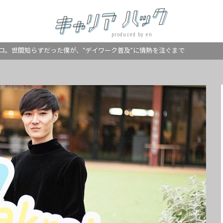
produced by en
ロ。世間知らずだった僕が、“デイワーク普及”に情熱を注ぐまで