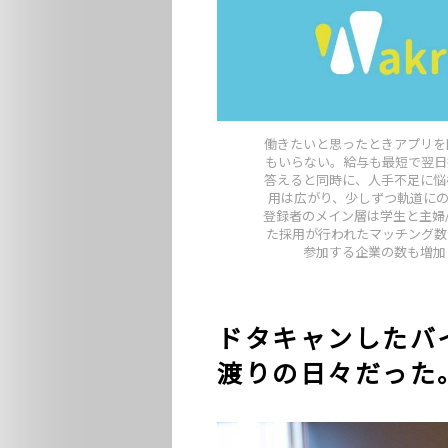
働きたいと思ったときアプリを
もいらない。給与も最短で翌日
答えると同時に、人手不足に悩
用は広がり、少しずつ軌道にの
登録者のメイン層は学生と主婦/フ
た採用が行われたマッチング数は
参加する企業の数も増加
ドタキャンしたバ
渡りの日々だった