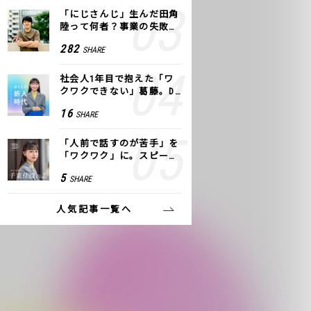
「にじさんじ」生んだ田角
陸って何者？事業の失敗
も、VTuberで逆転！｜ANY
282
SHARE
COLOR
社会人1年目で抱えた「ワ
クワクできない」葛藤。De
NAの社内プロジェクトで見
16
SHARE
つけた、私の生きる道
「人前で話すのが苦手」を
「ワクワク」に。スピーチ
ライター千葉佳織が「話し
5
SHARE
方トレーニング」に込めた
思い
人気記事一覧へ