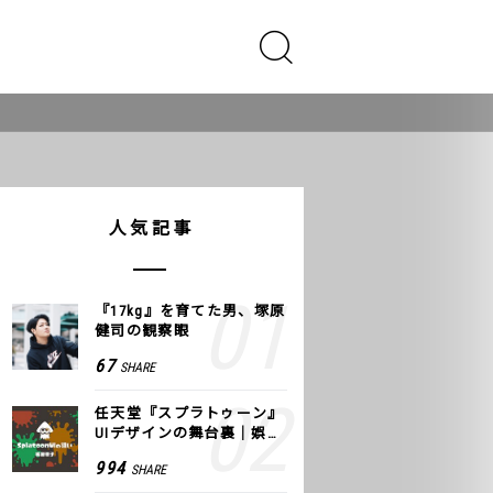
人気記事
『17kg』を育てた男、塚原
健司の観察眼
67
SHARE
任天堂『スプラトゥーン』
UIデザインの舞台裏｜娯楽
のUI 公式レポート #2
994
SHARE