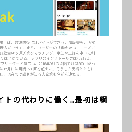
開けば、数時間後にはバイトができる。履歴書も、面接
振込ができてしまう。ユーザーの「働きたい」ニーズに
む飲食店や運送業をマッチング。学生や主婦を中心に利
りはじめている。アプリのインストール数は4万超え。
リーターと幅広い。2018年9月の段階で月間800回だっ
12月には月間1500回を超えた。そうした実績とともに
し、現在では誰もが知る大企業も名前を連ねる。
イトの代わりに働く…最初は綱
。