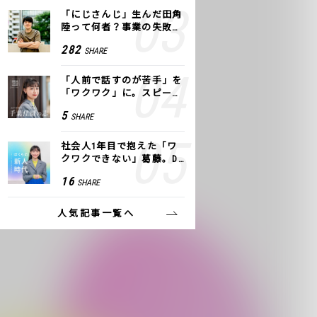
「にじさんじ」生んだ田角
陸って何者？事業の失敗
も、VTuberで逆転！｜ANY
282
SHARE
COLOR
「人前で話すのが苦手」を
「ワクワク」に。スピーチ
ライター千葉佳織が「話し
5
SHARE
方トレーニング」に込めた
思い
社会人1年目で抱えた「ワ
クワクできない」葛藤。De
NAの社内プロジェクトで見
16
SHARE
つけた、私の生きる道
人気記事一覧へ