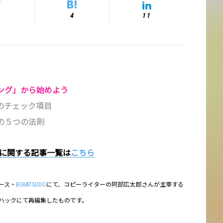
4
11
ング」から始めよう
のチェック項目
の５つの法則
」に関する記事一覧は
こちら
ース・
BUKATSUDO
にて、コピーライターの阿部広太郎さんが主宰する
ハックにて再編集したものです。