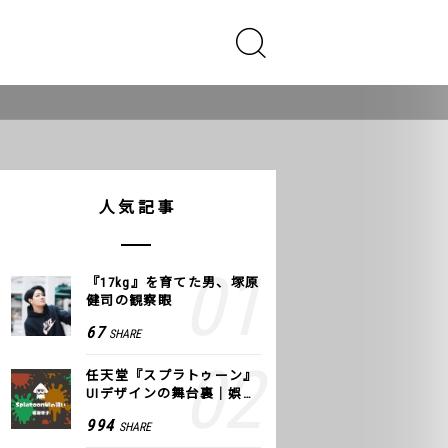
人気記事
『17kg』を育てた男、塚原
健司の観察眼
67
SHARE
任天堂『スプラトゥーン』
UIデザインの舞台裏｜娯楽
のUI 公式レポート #2
994
SHARE