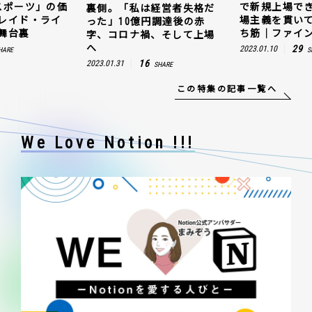
スポーツ」の価
で新規上場で
裏側。「私は経営者失格だ
レイド・ライ
場主義を貫い
った」10億円調達後の赤
舞台裏
ち筋｜ファイン
字、コロナ禍、そして上場
へ
29
2023.01.10
HARE
S
16
2023.01.31
SHARE
この特集の記事一覧へ
We Love Notion !!!