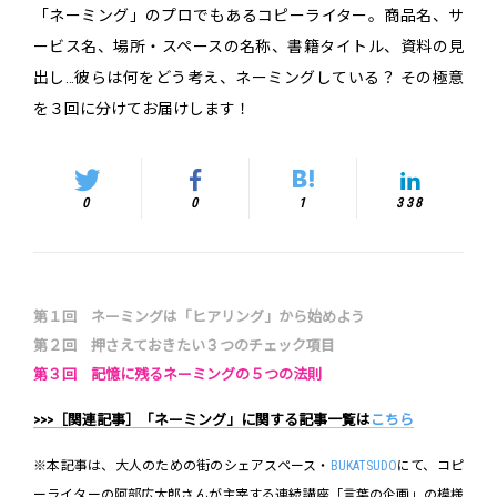
「ネーミング」のプロでもあるコピーライター。商品名、サ
ービス名、場所・スペースの名称、書籍タイトル、資料の見
出し…彼らは何をどう考え、ネーミングしている？ その極意
を３回に分けてお届けします！
0
0
1
338
第１回 ネーミングは「ヒアリング」から始めよう
第２回 押さえておきたい３つのチェック項目
第３回 記憶に残るネーミングの５つの法則
>>>［関連記事］「ネーミング」に関する記事一覧は
こちら
※本記事は、大人のための街のシェアスペース・
BUKATSUDO
にて、コピ
ーライターの阿部広太郎さんが主宰する連続講座「言葉の企画」の模様