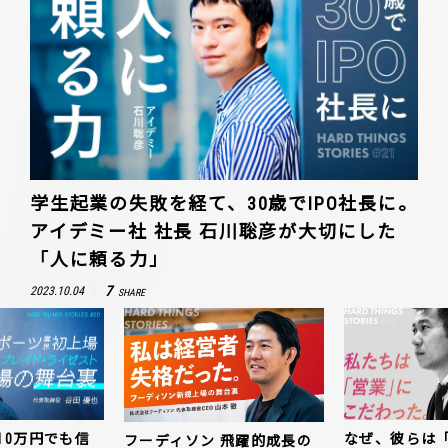
学生起業の失敗を経て、30歳でIPO社長に。
アイデミー社 社長 石川聡彦が大切にした
「人に頼る力」
7
2023.10.04
SHARE
10万円でも信
なぜ、彼らは
フーディソン 飛躍的成長の