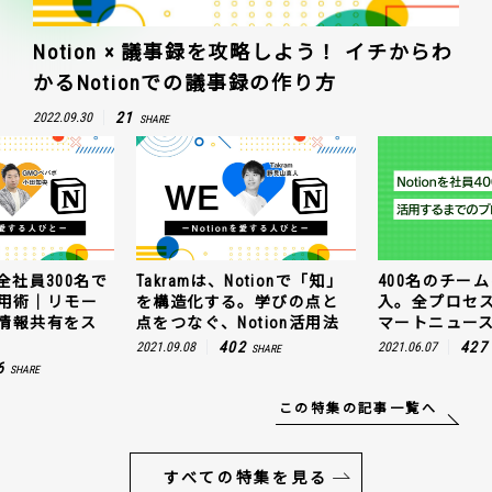
Notion × 議事録を攻略しよう！ イチからわ
かるNotionでの議事録の作り方
21
2022.09.30
SHARE
全社員300名で
Takramは、Notionで「知」
400名のチームに
n活用術｜リモー
を構造化する。学びの点と
入。全プロセ
情報共有をス
点をつなぐ、Notion活用法
マートニュー
402
427
2021.09.08
2021.06.07
SHARE
6
SHARE
この特集の記事一覧へ
すべての特集を見る