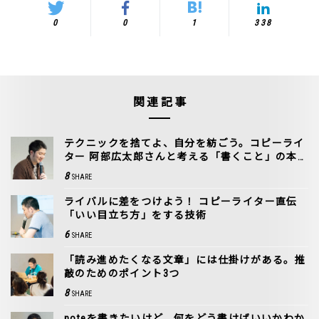
0
0
1
338
関連記事
テクニックを捨てよ、自分を紡ごう。コピーライ
ター 阿部広太郎さんと考える「書くこと」の本
質
8
SHARE
ライバルに差をつけよう！ コピーライター直伝
「いい目立ち方」をする技術
6
SHARE
「読み進めたくなる文章」には仕掛けがある。推
敲のためのポイント3つ
8
SHARE
noteを書きたいけど、何をどう書けばいいかわか