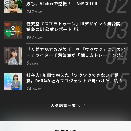
敗も、VTuberで逆転！｜ANYCOLOR
282
SHARE
任天堂『スプラトゥーン』UIデザインの舞台裏｜
娯楽のUI 公式レポート #2
994
SHARE
「人前で話すのが苦手」を「ワクワク」に。スピ
ーチライター千葉佳織が「話し方トレーニング」
に込めた思い
5
SHARE
社会人1年目で抱えた「ワクワクできない」葛
藤。DeNAの社内プロジェクトで見つけた、私の
生きる道
16
SHARE
人気記事一覧へ