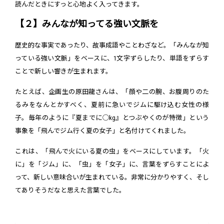
読んだときにすっと心地よく入ってきます。
【２】みんなが知ってる強い文脈を
歴史的な事実であったり、故事成語やことわざなど。「みんなが知
っている強い文脈」をベースに、1文字ずらしたり、単語をずらす
ことで新しい響きが生まれます。
たとえば、企画生の原田龍さんは、「顔や二の腕、お腹周りのた
るみをなんとかすべく、夏前に急いでジムに駆け込む女性の様
子。毎年のように『夏までに◯kg』とつぶやくのが特徴」という
事象を「飛んでジム行く夏の女子」と名付けてくれました。
これは、「飛んで火にいる夏の虫」をベースにしています。「火
に」を「ジム」に、「虫」を「女子」に、言葉をずらすことによ
って、新しい意味合いが生まれている。非常に分かりやすく、そし
てありそうだなと思えた言葉でした。