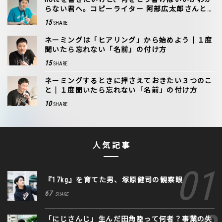
らない君へ。コピーライター 阿部広太郎さんと
考える、書くことの楽しみ方
15
SHARE
ネーミングは「ヒアリング」から始めよう｜１度
聞いたら忘れない「名前」の付け方
15
SHARE
ネーミングするときに押さえておきたい３つのこ
と｜１度聞いたら忘れない「名前」の付け方
10
SHARE
人気記事
『17kg』を育てた男、塚原健司の観察眼
67
SHARE
「にじさんじ」生んだ田角陸って何者？事業の失