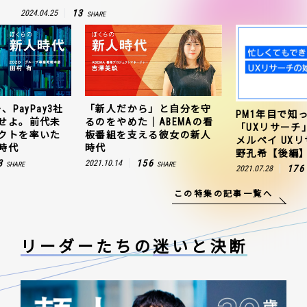
13
2024.04.25
SHARE
、PayPay3社
「新人だから」と自分を守
PM1年目で知
せよ。前代未
るのをやめた｜ABEMAの看
「UXリサーチ
クトを率いた
板番組を支える彼女の新人
メルペイ UX
時代
時代
野孔希【後編
3
156
2021.10.14
SHARE
SHARE
176
2021.07.28
この特集の記事一覧へ
リーダーたちの
迷いと決断