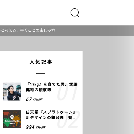
んと考える、書くことの楽しみ方
人気記事
『17kg』を育てた男、塚原
健司の観察眼
67
SHARE
任天堂『スプラトゥーン』
UIデザインの舞台裏｜娯楽
のUI 公式レポート #2
994
SHARE