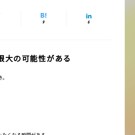
9
6
限大の可能性がある
き。
。