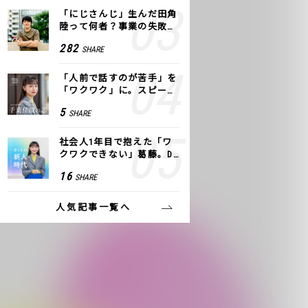
「にじさんじ」生んだ田角
陸って何者？事業の失敗
も、VTuberで逆転！｜ANY
282
SHARE
COLOR
「人前で話すのが苦手」を
「ワクワク」に。スピーチ
ライター千葉佳織が「話し
5
SHARE
方トレーニング」に込めた
思い
社会人1年目で抱えた「ワ
クワクできない」葛藤。De
NAの社内プロジェクトで見
16
SHARE
つけた、私の生きる道
人気記事一覧へ