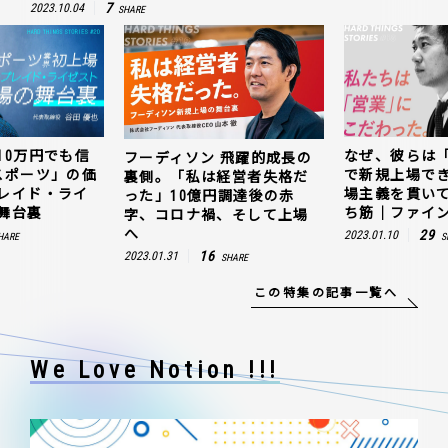
7
2023.10.04
SHARE
10万円でも信
なぜ、彼らは
フーディソン 飛躍的成長の
スポーツ」の価
で新規上場で
裏側。「私は経営者失格だ
レイド・ライ
場主義を貫い
った」10億円調達後の赤
舞台裏
ち筋｜ファイン
字、コロナ禍、そして上場
へ
29
2023.01.10
HARE
S
16
2023.01.31
SHARE
この特集の記事一覧へ
We Love Notion !!!