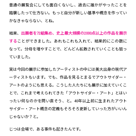
普通の展覧会にしても面白くないし、過去に誰かがやったことを
踏襲したって仕方ない。もっと自分が新しい基準や概念を作ってい
かなきゃならない、とね。
結果、
出展者を72組集め、史上最大規模の2000点以上の作品を展示
する
ことができました。あれもこれも入れて、結果的にこの数に
なって。分母を増やすことで、どんどん拡散されていくことも狙っ
ていました。
実は今回の展示に参加したアーティストの中には美大出身の現代ア
ーティストもいます。でも、作品を見るとまるでアウトサイダー・
アートのようにも思える。こうした人たちにも展示に加えていくこ
とで、これまで考えられてきた「アウトサイダー・アート」とはい
ったい何なのかを問い直そう、と。40年以上前に生まれたアウト
サイダー・アート概念の定義もそろそろ更新していった方がいいん
じゃないか？と。
じつは会場で、ある事件も起きたんです。