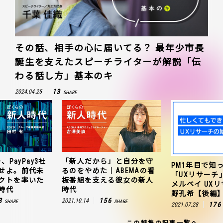
その話、相手の心に届いてる？ 最年少市長
誕生を支えたスピーチライターが解説「伝
わる話し方」基本のキ
13
2024.04.25
SHARE
、PayPay3社
「新人だから」と自分を守
PM1年目で知
せよ。前代未
るのをやめた｜ABEMAの看
「UXリサーチ
クトを率いた
板番組を支える彼女の新人
メルペイ UX
時代
時代
野孔希【後編
3
156
2021.10.14
SHARE
SHARE
176
2021.07.28