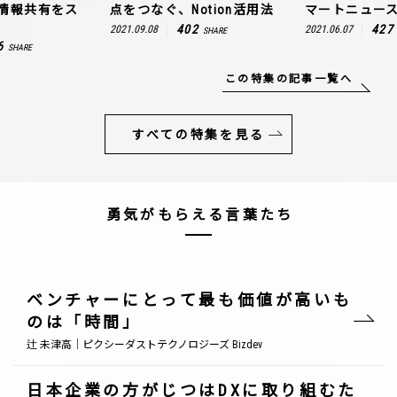
情報共有をス
点をつなぐ、Notion活用法
マートニュー
402
427
2021.09.08
2021.06.07
SHARE
6
SHARE
この特集の記事一覧へ
すべての特集を見る
勇気がもらえる言葉たち
ベンチャーにとって最も価値が高いも
のは「時間」
辻 未津高｜ピクシーダストテクノロジーズ Bizdev
日本企業の方がじつはDXに取り組むた