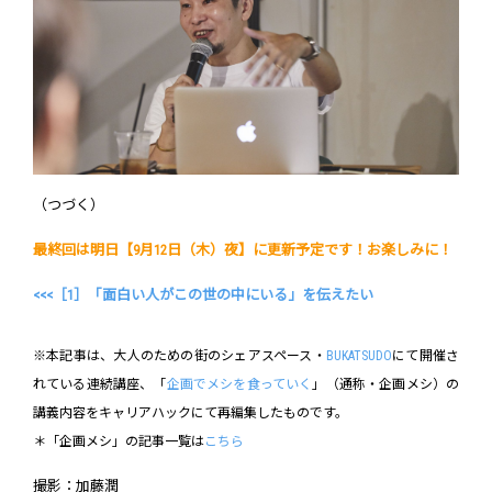
（つづく）
最終回は明日【9月12日（木）夜】に更新予定です！お楽しみに！
<<<［1］「面白い人がこの世の中にいる」を伝えたい
※本記事は、大人のための街のシェアスペース・
BUKATSUDO
にて開催さ
れている連続講座、「
企画でメシを食っていく
」（通称・企画メシ）の
講義内容をキャリアハックにて再編集したものです。
＊「企画メシ」の記事一覧は
こちら
撮影：加藤潤