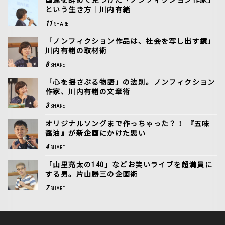
という生き方｜川内有緒
11
SHARE
「ノンフィクション作品は、社会を写し出す鏡」
川内有緒の取材術
8
SHARE
「心を揺さぶる物語」の法則。ノンフィクション
作家、川内有緒の文章術
3
SHARE
オリジナルソングまで作っちゃった？！ 『五味
醤油』が新企画にかけた思い
4
SHARE
「山里亮太の140」などお笑いライブを超満員に
する男。片山勝三の企画術
7
SHARE