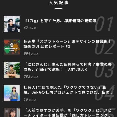
人気記事
『17kg』を育てた男、塚原健司の観察眼
67
SHARE
任天堂『スプラトゥーン』UIデザインの舞台裏｜
娯楽のUI 公式レポート #2
994
SHARE
「にじさんじ」生んだ田角陸って何者？事業の失
敗も、VTuberで逆転！｜ANYCOLOR
282
SHARE
社会人1年目で抱えた「ワクワクできない」葛
藤。DeNAの社内プロジェクトで見つけた、私の
生きる道
15
SHARE
「人前で話すのが苦手」を「ワクワク」に。スピ
ーチライター千葉佳織が「話し方トレーニング」