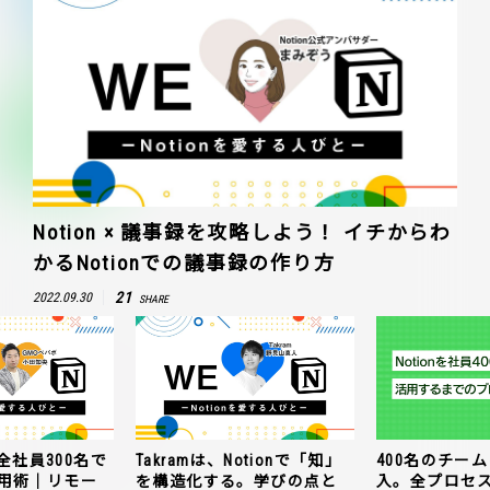
Notion × 議事録を攻略しよう！ イチからわ
かるNotionでの議事録の作り方
21
2022.09.30
SHARE
全社員300名で
Takramは、Notionで「知」
400名のチームに
n活用術｜リモー
を構造化する。学びの点と
入。全プロセ