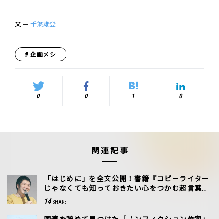
文 ＝
千葉雄登
企画メシ
0
0
1
0
関連記事
「はじめに」を全文公開！書籍『コピーライター
じゃなくても知っておきたい心をつかむ超言葉
術』阿部広太郎
14
SHARE
国連を辞めて見つけた「ノンフィクション作家」