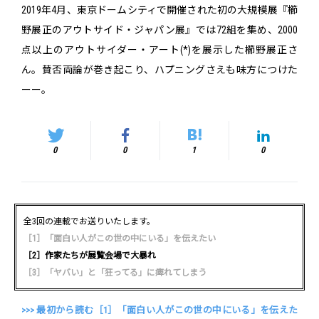
2019年4月、東京ドームシティで開催された初の大規模展『櫛
野展正のアウトサイド・ジャパン展』では72組を集め、2000
点以上のアウトサイダー・アート(*)を展示した櫛野展正さ
ん。賛否両論が巻き起こり、ハプニングさえも味方につけた
ーー。
0
0
1
0
全3回の連載でお送りいたします。
［1］「面白い人がこの世の中にいる」を伝えたい
［2］作家たちが展覧会場で大暴れ
［3］「ヤバい」と「狂ってる」に痺れてしまう
>>> 最初から読む［1］「面白い人がこの世の中にいる」を伝えた