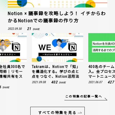
Notion × 議事録を攻略しよう！ イチからわ
かるNotionでの議事録の作り方
21
2022.09.30
SHARE
全社員300名で
Takramは、Notionで「知」
400名のチームに
n活用術｜リモー
を構造化する。学びの点と
入。全プロセ
情報共有をス
点をつなぐ、Notion活用法
マートニュー
402
427
2021.09.08
2021.06.07
SHARE
6
SHARE
この特集の記事一覧へ
すべての特集を見る