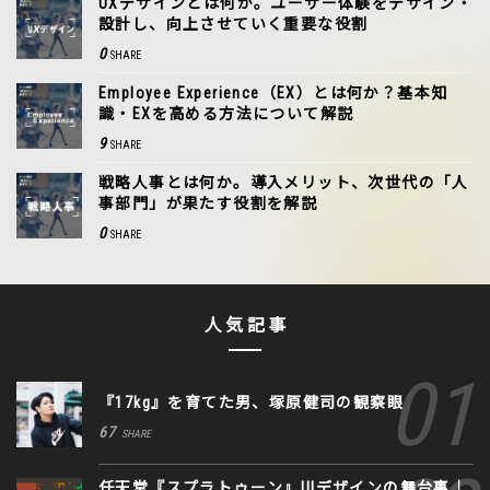
UXデザインとは何か。ユーザー体験をデザイン・
設計し、向上させていく重要な役割
0
SHARE
Employee Experience（EX）とは何か？基本知
識・EXを高める方法について解説
9
SHARE
戦略人事とは何か。導入メリット、次世代の「人
事部門」が果たす役割を解説
0
SHARE
人気記事
『17kg』を育てた男、塚原健司の観察眼
67
SHARE
任天堂『スプラトゥーン』UIデザインの舞台裏｜