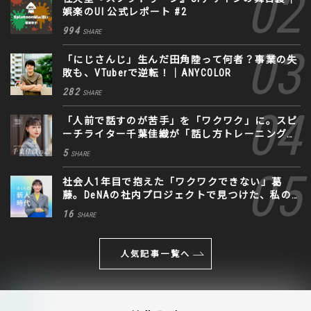
娯楽のUI 公式レポート #2
994
SHARE
「にじさんじ」生んだ田角陸って何者？事業の失
敗も、VTuberで逆転！｜ANYCOLOR
282
SHARE
「人前で話すのが苦手」を「ワクワク」に。スピ
ーチライター千葉佳織が「話し方トレーニング」
に込めた思い
5
SHARE
社会人1年目で抱えた「ワクワクできない」葛
藤。DeNAの社内プロジェクトで見つけた、私の
生きる道
16
SHARE
人気記事一覧へ