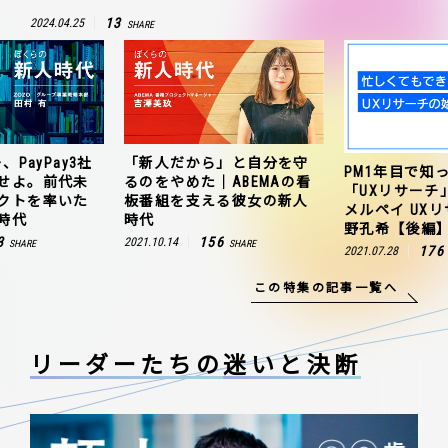
13
2024.04.25
SHARE
、PayPay3社
「新人だから」と自分を守
PM1年目で知
せよ。前代未
るのをやめた｜ABEMAの看
「UXリサーチ
クトを率いた
板番組を支える彼女の新人
メルペイ UX
時代
時代
野孔希【後編
3
156
2021.10.14
SHARE
SHARE
176
2021.07.28
この特集の記事一覧へ
リーダーたちの
迷いと決断