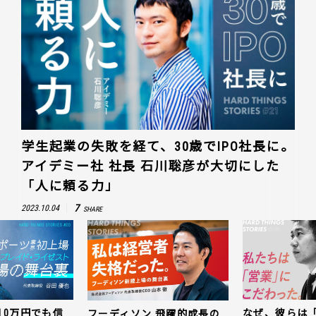
学生起業の失敗を経て、30歳でIPO社長に。
アイデミー社 社長 石川聡彦が大切にした
「人に頼る力」
7
2023.10.04
SHARE
10万円でも信
なぜ、彼らは
フーディソン 飛躍的成長の