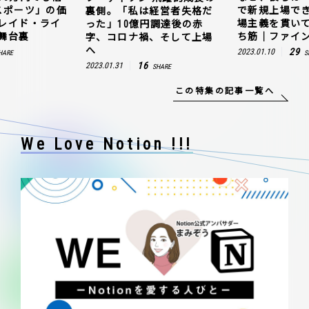
スポーツ」の価
で新規上場で
裏側。「私は経営者失格だ
レイド・ライ
場主義を貫い
った」10億円調達後の赤
舞台裏
ち筋｜ファイン
字、コロナ禍、そして上場
へ
29
2023.01.10
HARE
S
16
2023.01.31
SHARE
この特集の記事一覧へ
We Love Notion !!!