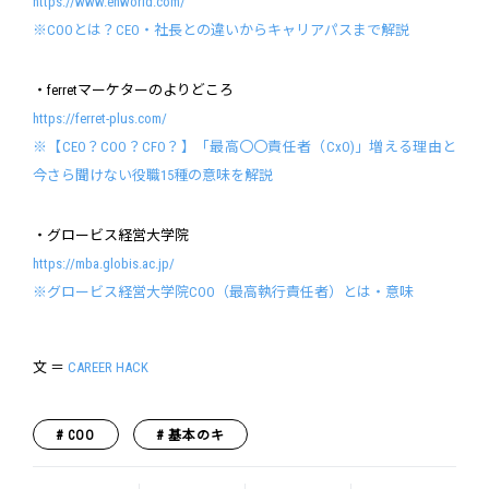
https://www.enworld.com/
※COOとは？CEO・社長との違いからキャリアパスまで解説
・ferretマーケターのよりどころ
https://ferret-plus.com/
※【CEO？COO？CFO？】「最高〇〇責任者（CxO)」増える理由と
今さら聞けない役職15種の意味を解説
・グロービス経営大学院
https://mba.globis.ac.jp/
※グロービス経営大学院COO（最高執行責任者）とは・意味
文 ＝
CAREER HACK
COO
基本のキ