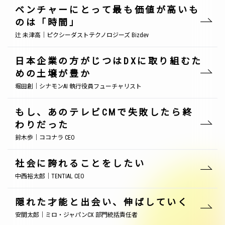
ベンチャーにとって最も価値が高いも
のは「時間」
辻 未津高｜ピクシーダストテクノロジーズ Bizdev
日本企業の方がじつはDXに取り組むた
めの土壌が豊か
堀田創｜シナモンAI 執行役員フューチャリスト
もし、あのテレビCMで失敗したら終
わりだった
鈴木歩｜ココナラ CEO
社会に誇れることをしたい
中西裕太郎｜TENTIAL CEO
隠れた才能と出会い、伸ばしていく
安間太郎｜ミロ・ジャパンCX 部門統括責任者