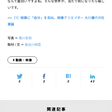
なんて面白いですよね。そんな世界が、当たり前になったら嬉し
いです。
>>>［1］映像に「自分」を刻め。映像クリエイター 大川優介の仕
事論
写真 ＝
黒川安莉
取材 / 文 ＝
長谷川純菜
動画・映像
0
0
0
45
関連記事