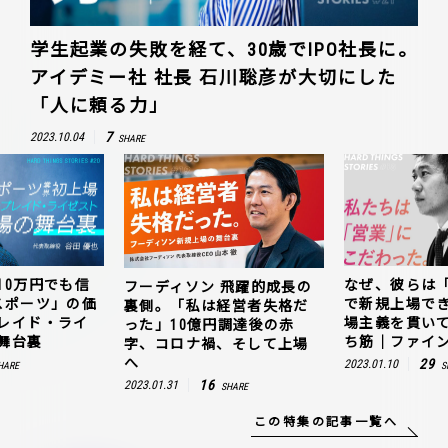
学生起業の失敗を経て、30歳でIPO社長に。
アイデミー社 社長 石川聡彦が大切にした
「人に頼る力」
7
2023.10.04
SHARE
10万円でも信
なぜ、彼らは
フーディソン 飛躍的成長の
スポーツ」の価
で新規上場で
裏側。「私は経営者失格だ
レイド・ライ
場主義を貫い
った」10億円調達後の赤
舞台裏
ち筋｜ファイン
字、コロナ禍、そして上場
へ
29
2023.01.10
HARE
S
16
2023.01.31
SHARE
この特集の記事一覧へ