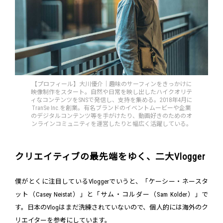
【プロフィール】大川優介｜趣味のサーフィンをきっかけに
映像制作をスタート。自然や日常を映し出したハイクオリテ
ィなコンテンツをSNSで発信し、支持を集める。2018年4月に
TranSe Inc.を創業。有名ブランドのイベントムービーや企業
のデジタルコンテンツ等を手がけたり、動画好きのためのオ
ンラインコミュニティを運営したりと幅広く活躍している。
クリエイティブの最先端をゆく、二大Vlogger
僕がとくに注目しているVloggerでいうと、「ケーシー・ネースタ
ット（Casey Neistat）」と「サム・コルダー（Sam Kolder）」で
す。日本のVlogはまだ洗練されていないので、個人的には海外のク
リエイターを参考にしています。