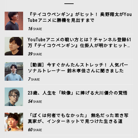
『テイコウペンギン』がヒット！ 奥野翔太がYou
Tubeアニメに勝機を見出すまで
16
SHARE
YouTubeアニメの戦い方とは？チャンネル登録61
万『テイコウペンギン』仕掛人が明かすヒットの
裏側
39
SHARE
［動画］今すぐかんたんストレッチ！ 人気パー
ソナルトレーナー 鈴木孝佳さんに聞きました
7
SHARE
23歳、人生を「映像」に捧げる大川優介の覚悟
54
SHARE
「ぼくは何者でもなかった」 無名だった若き写
真家が、インターネットで見つけた生きる道
60
SHARE