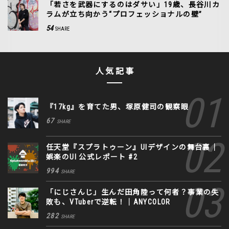
「若さを武器にするのはダサい」19歳、長谷川カ
ラムが立ち向かう“プロフェッショナルの壁”
54
SHARE
人気記事
『17kg』を育てた男、塚原健司の観察眼
67
SHARE
任天堂『スプラトゥーン』UIデザインの舞台裏｜
娯楽のUI 公式レポート #2
994
SHARE
「にじさんじ」生んだ田角陸って何者？事業の失
敗も、VTuberで逆転！｜ANYCOLOR
282
SHARE