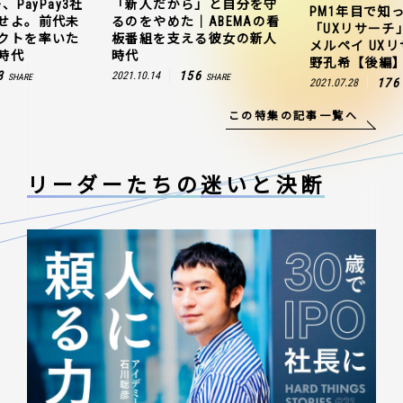
、PayPay3社
「新人だから」と自分を守
PM1年目で知
せよ。前代未
るのをやめた｜ABEMAの看
「UXリサーチ
クトを率いた
板番組を支える彼女の新人
メルペイ UX
時代
時代
野孔希【後編
3
156
2021.10.14
SHARE
SHARE
176
2021.07.28
この特集の記事一覧へ
リーダーたちの
迷いと決断