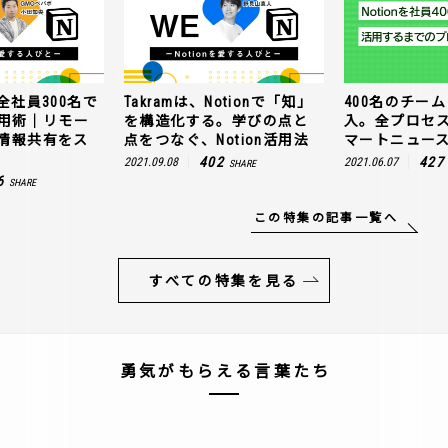
全社員300名で
Takramは、Notionで「知」
400名のチームに
n活用術｜リモー
を構造化する。学びの点と
入。全プロセ
情報共有をス
点をつなぐ、Notion活用法
マートニュー
402
427
2021.09.08
2021.06.07
SHARE
6
SHARE
この特集の記事一覧へ
すべての特集を見る
勇気がもらえる言葉たち