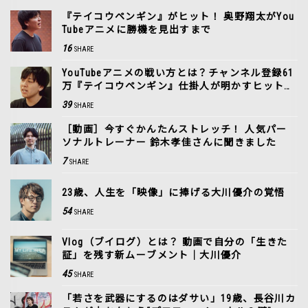
『テイコウペンギン』がヒット！ 奥野翔太がYou
Tubeアニメに勝機を見出すまで
16
SHARE
YouTubeアニメの戦い方とは？チャンネル登録61
万『テイコウペンギン』仕掛人が明かすヒットの
裏側
39
SHARE
［動画］今すぐかんたんストレッチ！ 人気パー
ソナルトレーナー 鈴木孝佳さんに聞きました
7
SHARE
23歳、人生を「映像」に捧げる大川優介の覚悟
54
SHARE
Vlog（ブイログ）とは？ 動画で自分の「生きた
証」を残す新ムーブメント｜大川優介
45
SHARE
「若さを武器にするのはダサい」19歳、長谷川カ