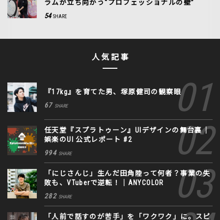
ラムが立ち向かう“プロフェッショナルの壁”
54
SHARE
人気記事
『17kg』を育てた男、塚原健司の観察眼
67
SHARE
任天堂『スプラトゥーン』UIデザインの舞台裏｜
娯楽のUI 公式レポート #2
994
SHARE
「にじさんじ」生んだ田角陸って何者？事業の失
敗も、VTuberで逆転！｜ANYCOLOR
282
SHARE
「人前で話すのが苦手」を「ワクワク」に。スピ