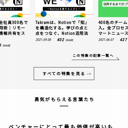
全社員300名で
Takramは、Notionで「知」
400名のチームに
n活用術｜リモー
を構造化する。学びの点と
入。全プロセ
情報共有をス
点をつなぐ、Notion活用法
マートニュー
402
427
2021.09.08
2021.06.07
SHARE
6
SHARE
この特集の記事一覧へ
すべての特集を見る
勇気がもらえる言葉たち
ベンチャーにとって最も価値が高いも