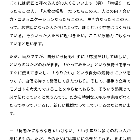
ぼくには師匠と呼べる人が10人くらいいます（笑）「物撮り」だ
ったらこの人、「人物の撮影」だったらこの人、人との向き合い
方・コミュニケーションだったらこの人、生き方だったらこの人…
って。お世話になった人たちによって、ぼくという存在はつくられ
ている。そういった人たちに近づきたい。ここが原動力にもなっ
ていると思います。
ただ、当然ですが、自分から何もせずに「応援だけしてほしい」
というのはただのわがまま。「やってみたい」という気持ちをまっ
すぐに伝えてきたし、「やりたい」という自分の気持ちにウソを
つかず、自信を持って発信してきたつもり。そして、相手の立場で
モノゴトを考えてできることをやらせてもらう。そういう熱意って
必ず伝わっていくと思うんです。だから特別なスキルや実績がなく
たってやっていけるし、新しい挑戦だってしていけるのだと思いま
す。
ー 「何者かにならなきゃいけない」という焦りは多くの若い人が
感じるもの。ただ、そのためには誰かに必要とされる。まずは相