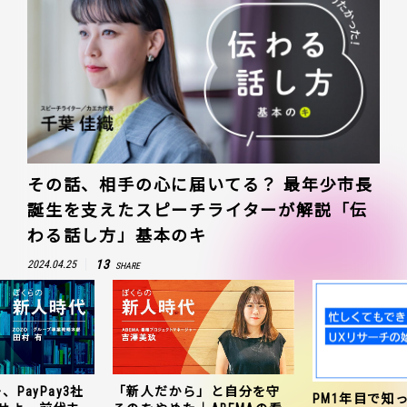
その話、相手の心に届いてる？ 最年少市長
誕生を支えたスピーチライターが解説「伝
わる話し方」基本のキ
13
2024.04.25
SHARE
、PayPay3社
「新人だから」と自分を守
PM1年目で知