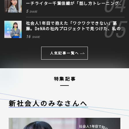
ーチライター千葉佳織が「話し方トレーニング」
に込めた思い
5
SHARE
社会人1年目で抱えた「ワクワクできない」葛
藤。DeNAの社内プロジェクトで見つけた、私の
生きる道
16
SHARE
人気記事一覧へ
特集記事
新社会人のみなさんへ