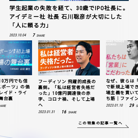
学生起業の失敗を経て、30歳でIPO社長に。
アイデミー社 社長 石川聡彦が大切にした
「人に頼る力」
7
2023.10.04
SHARE
10万円でも信
なぜ、彼らは
フーディソン 飛躍的成長の
スポーツ」の価
で新規上場で
裏側。「私は経営者失格だ
レイド・ライ
場主義を貫い
った」10億円調達後の赤
舞台裏
ち筋｜ファイン
字、コロナ禍、そして上場
へ
29
2023.01.10
HARE
S
16
2023.01.31
SHARE
この特集の記事一覧へ