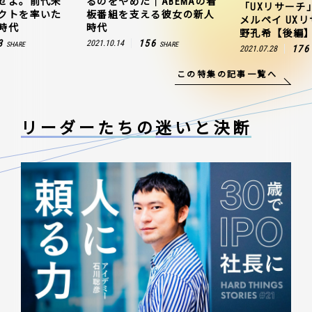
せよ。前代未
るのをやめた｜ABEMAの看
「UXリサーチ
クトを率いた
板番組を支える彼女の新人
メルペイ UX
時代
時代
野孔希【後編
3
156
2021.10.14
SHARE
SHARE
176
2021.07.28
この特集の記事一覧へ
リーダーたちの
迷いと決断