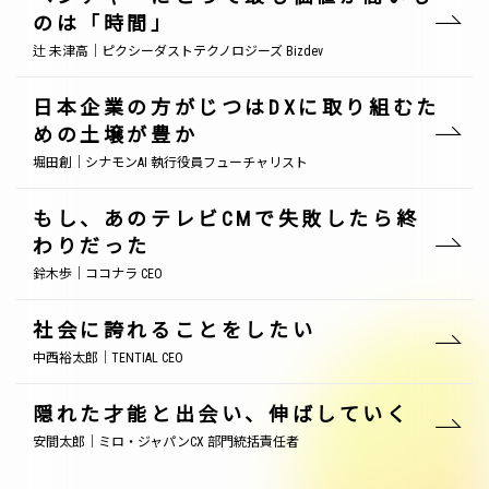
のは「時間」
辻 未津高｜ピクシーダストテクノロジーズ Bizdev
日本企業の方がじつはDXに取り組むた
めの土壌が豊か
堀田創｜シナモンAI 執行役員フューチャリスト
もし、あのテレビCMで失敗したら終
わりだった
鈴木歩｜ココナラ CEO
社会に誇れることをしたい
中西裕太郎｜TENTIAL CEO
隠れた才能と出会い、伸ばしていく
安間太郎｜ミロ・ジャパンCX 部門統括責任者