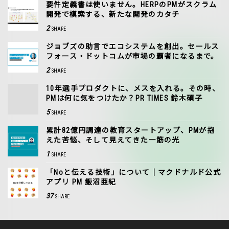
要件定義書は使いません。HERPのPMがスクラム
開発で模索する、新たな開発のカタチ
2
SHARE
ジョブズの助言でエコシステムを創出。セールス
フォース・ドットコムが市場の覇者になるまで。
2
SHARE
10年選手プロダクトに、メスを入れる。その時、
PMは何に気をつけたか？PR TIMES 鈴木碩子
5
SHARE
累計82億円調達の教育スタートアップ、PMが抱
えた苦悩、そして見えてきた一筋の光
1
SHARE
「Noと伝える技術」について｜マクドナルド公式
アプリ PM 飯沼亜紀
37
SHARE