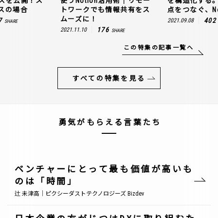
スを公開！ス
使うNotion活用術｜リモー
を構造化する
スの場合
トワークでも情報共有をス
点をつなぐ、No
ムーズに！
7
402
2021.09.08
SHARE
176
2021.11.10
SHARE
この特集の記事一覧へ
すべての特集を見る
勇気がもらえる言葉たち
ベンチャーにとって最も価値が高いも
のは「時間」
辻 未津高｜ピクシーダストテクノロジーズ Bizdev