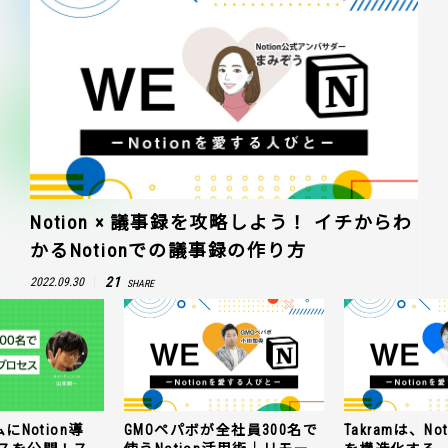
Notion × 議事録を攻略しよう！ イチからわ
かるNotionでの議事録の作り方
21
2022.09.30
SHARE
にNotion導
GMOペパボが全社員300名で
Takramは、N