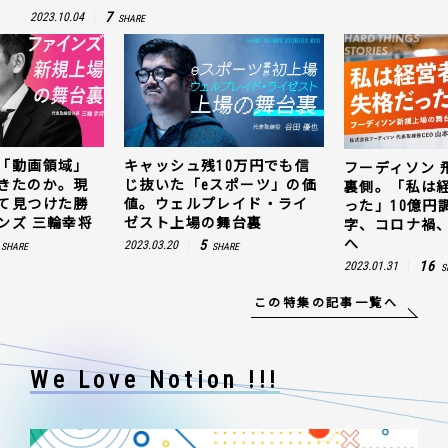
7
2023.10.04
SHARE
「動画領域」
キャッシュ残10万円でも信
フーディソン 
きたのか。現
じ抜いた「eスポーツ」の価
裏側。「私は
て見つけた勝
値。ウェルプレイド・ライ
った」10億円
ンズ 三輪幸将
ゼスト上場の舞台裏
字、コロナ禍
へ
5
2023.03.20
SHARE
SHARE
16
2023.01.31
S
この特集の記事一覧へ
We Love Notion !!!