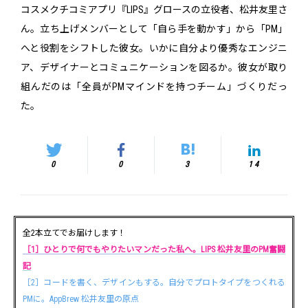
コスメクチコミアプリ『LIPS』グロースの立役者、松井友里さ
ん。立ち上げメンバーとして「自ら手を動かす」から「PM」
へと役割をシフトした彼女。いかに自分より優秀なエンジニ
ア、デザイナーとコミュニケーションを図るか。彼女が取り
組んだのは「全員がPMマインドを持つチーム」づくりだっ
た。
0
0
3
14
全2本立てでお届けします！
［1］ひとりで何でもやりたいマンだった私へ。LIPS 松井友里のPM奮闘
記
［2］コードを書く、デザインもする。自分でプロトタイプをつくれる
PMに。AppBrew 松井友里の原点