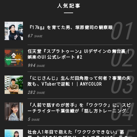
人気記事
『17kg』を育てた男、塚原健司の観察眼
67
SHARE
任天堂『スプラトゥーン』UIデザインの舞台裏｜
娯楽のUI 公式レポート #2
994
SHARE
「にじさんじ」生んだ田角陸って何者？事業の失
敗も、VTuberで逆転！｜ANYCOLOR
282
SHARE
「人前で話すのが苦手」を「ワクワク」に。スピ
ーチライター千葉佳織が「話し方トレーニング」
に込めた思い
5
SHARE
社会人1年目で抱えた「ワクワクできない」葛