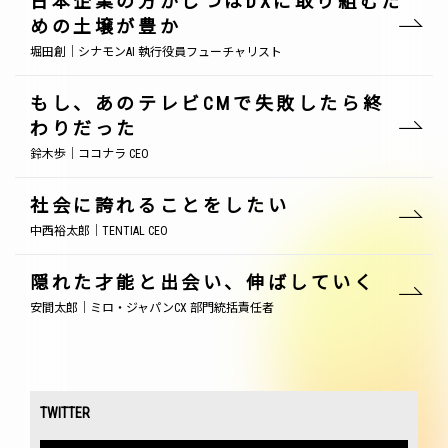
日本企業の方がじつはDXに取り組むた
めの土壌が豊か
堀田創｜シナモンAI 執行役員フューチャリスト
もし、あのテレビCMで失敗したら終
わりだった
鈴木歩｜ココナラ CEO
社会に誇れることをしたい
中西裕太郎｜TENTIAL CEO
隠れた才能と出会い、伸ばしていく
安間太郎｜ミロ・ジャパンCX 部門統括責任者
TWITTER