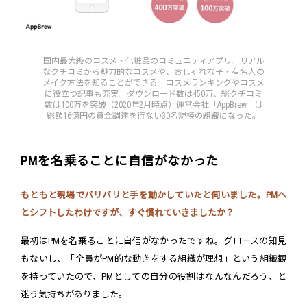
国内最大級のコスメ・化粧品のコミュニティアプリ。リアル
なクチコミから魅力的なコスメや、おしゃれな子・有名人の
メイク方法を知ることができる。コスメランキングやコスメ
に役立つ記事も充実。ダウンロード数は450万、総クチコミ
数は100万を突破（2020年2月時点）運営会社「AppBrew」は
総額16億円の資金調達を行ない30名規模の組織になった。
PMを名乗ることに自信がなかった
もともと現場でバリバリと手を動かしていたと伺いました。PMへ
とシフトしたわけですが、すぐ慣れていきましたか？
最初はPMを名乗ることに自信がなかったですね。グロースの知見
もないし、「全員がPM的な動きをする組織が理想」という組織観
を持っていたので、PMとしての自分の役割はなんなんだろう、と
迷う気持ちがありました。