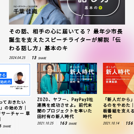
その話、相手の心に届いてる？ 最年少市長
誕生を支えたスピーチライターが解説「伝
わる話し方」基本のキ
13
2024.04.25
SHARE
ZOZO、ヤフー、PayPay3社
「新人だから
知っておきたい
連携を成功させよ。前代未
るのをやめた｜
チ」の始め方｜
聞のプロジェクトを率いた
板番組を支え
リサーチャー 草
田村有の新人時代
時代
】
163
156
2021.10.25
2021.10.14
SHARE
6
SHARE