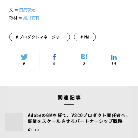
文 ＝
田尻亨太
取材 ＝
黒川安莉
プロダクトマネージャー
PM
0
0
3
14
関連記事
AdobeのGMを経て、VSCOプロダクト責任者へ。
事業をスケールさせるパートナーシップ戦略
0
SHARE