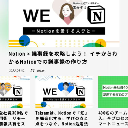
Notion × 議事録を攻略しよう！ イチからわ
かるNotionでの議事録の作り方
21
2022.09.30
SHARE
全社員300名で
Takramは、Notionで「知」
400名のチームに
n活用術｜リモー
を構造化する。学びの点と
入。全プロセ
情報共有をス
点をつなぐ、Notion活用法
マートニュー