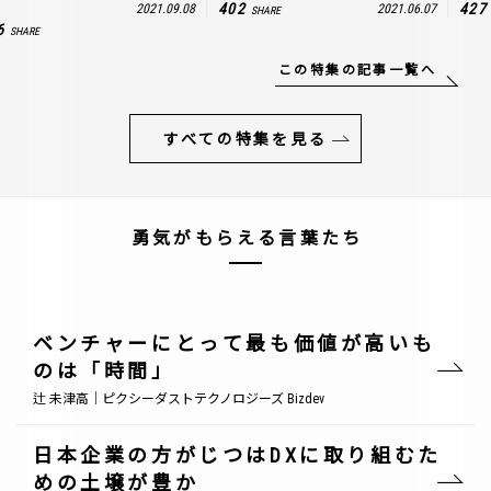
402
427
2021.09.08
2021.06.07
SHARE
6
SHARE
この特集の記事一覧へ
すべての特集を見る
勇気がもらえる言葉たち
ベンチャーにとって最も価値が高いも
のは「時間」
辻 未津高｜ピクシーダストテクノロジーズ Bizdev
日本企業の方がじつはDXに取り組むた
めの土壌が豊か