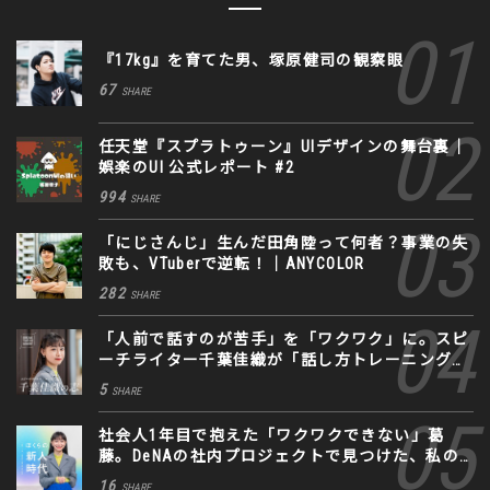
『17kg』を育てた男、塚原健司の観察眼
67
SHARE
任天堂『スプラトゥーン』UIデザインの舞台裏｜
娯楽のUI 公式レポート #2
994
SHARE
「にじさんじ」生んだ田角陸って何者？事業の失
敗も、VTuberで逆転！｜ANYCOLOR
282
SHARE
「人前で話すのが苦手」を「ワクワク」に。スピ
ーチライター千葉佳織が「話し方トレーニング」
に込めた思い
5
SHARE
社会人1年目で抱えた「ワクワクできない」葛
藤。DeNAの社内プロジェクトで見つけた、私の
生きる道
16
SHARE