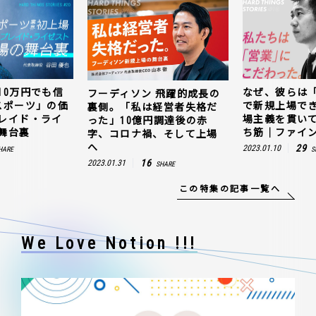
10万円でも信
なぜ、彼らは
フーディソン 飛躍的成長の
スポーツ」の価
で新規上場で
裏側。「私は経営者失格だ
レイド・ライ
場主義を貫い
った」10億円調達後の赤
舞台裏
ち筋｜ファイン
字、コロナ禍、そして上場
へ
29
2023.01.10
HARE
S
16
2023.01.31
SHARE
この特集の記事一覧へ
We Love Notion !!!