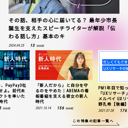
その話、相手の心に届いてる？ 最年少市長
誕生を支えたスピーチライターが解説「伝
わる話し方」基本のキ
13
2024.04.25
SHARE
、PayPay3社
「新人だから」と自分を守
PM1年目で知
せよ。前代未
るのをやめた｜ABEMAの看
「UXリサーチ
クトを率いた
板番組を支える彼女の新人
メルペイ UX
時代
時代
野孔希【後編
3
156
2021.10.14
SHARE
SHARE
176
2021.07.28
この特集の記事一覧へ