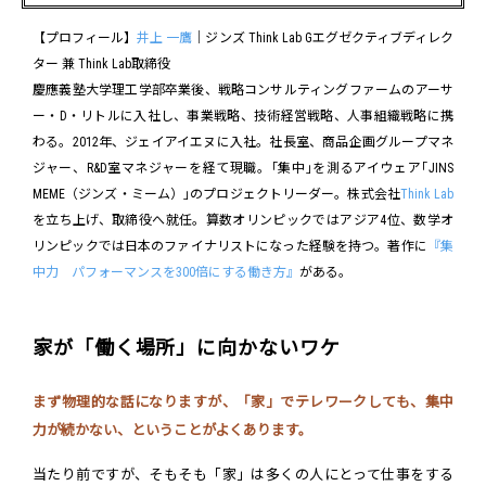
【プロフィール】
井上 一鷹
｜ジンズ Think Lab Gエグゼクティブディレク
ター 兼 Think Lab取締役
慶應義塾大学理工学部卒業後、戦略コンサルティングファームのアーサ
ー・D・リトルに入社し、事業戦略、技術経営戦略、人事組織戦略に携
わる。2012年、ジェイアイエヌに入社。社長室、商品企画グループマネ
ジャー、R&D室マネジャーを経て現職。｢集中｣を測るアイウェア｢JINS
MEME（ジンズ・ミーム）｣のプロジェクトリーダー。株式会社
Think Lab
を立ち上げ、取締役へ就任。算数オリンピックではアジア4位、数学オ
リンピックでは日本のファイナリストになった経験を持つ。著作に
『集
中力 パフォーマンスを300倍にする働き方』
がある。
家が「働く場所」に向かないワケ
まず物理的な話になりますが、「家」でテレワークしても、集中
力が続かない、ということがよくあります。
当たり前ですが、そもそも「家」は多くの人にとって仕事をする