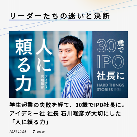
リーダーたちの
迷いと決断
学生起業の失敗を経て、30歳でIPO社長に。
アイデミー社 社長 石川聡彦が大切にした
「人に頼る力」
7
2023.10.04
SHARE