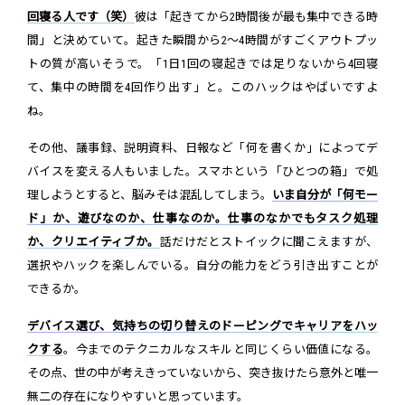
回寝る人です（笑）
彼は「起きてから2時間後が最も集中できる時
間」と決めていて。起きた瞬間から2～4時間がすごくアウトプッ
トの質が高いそうで。「1日1回の寝起きでは足りないから4回寝
て、集中の時間を4回作り出す」と。このハックはやばいですよ
ね。
その他、議事録、説明資料、日報など「何を書くか」によってデ
バイスを変える人もいました。スマホという「ひとつの箱」で処
理しようとすると、脳みそは混乱してしまう。
いま自分が「何モー
ド」か、遊びなのか、仕事なのか。仕事のなかでもタスク処理
か、クリエイティブか。
話だけだとストイックに聞こえますが、
選択やハックを楽しんでいる。自分の能力をどう引き出すことが
できるか。
デバイス選び、気持ちの切り替えのドーピングでキャリアをハッ
クする
。今までのテクニカルなスキルと同じくらい価値になる。
その点、世の中が考えきっていないから、突き抜けたら意外と唯一
無二の存在になりやすいと思っています。