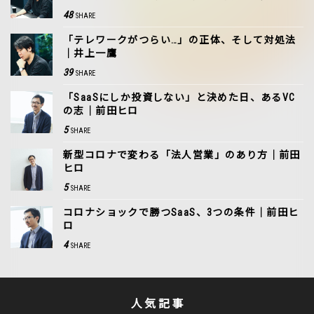
48
SHARE
「テレワークがつらい…」の正体、そして対処法
｜井上一鷹
39
SHARE
「SaaSにしか投資しない」と決めた日、あるVC
の志｜前田ヒロ
5
SHARE
新型コロナで変わる「法人営業」のあり方｜前田
ヒロ
5
SHARE
コロナショックで勝つSaaS、3つの条件｜前田ヒ
ロ
4
SHARE
人気記事