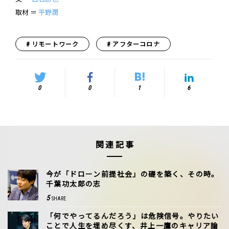
取材 ＝
平野潤
リモートワーク
アフターコロナ
0
0
1
6
関連記事
今が「ドローン前提社会」の礎を築く、その時。
千葉功太郎の志
5
SHARE
「何でやってるんだろう」は危険信号。やりたい
ことで人生を埋め尽くす、井上一鷹のキャリア論