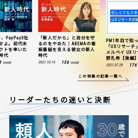
、PayPay3社
「新人だから」と自分を守
PM1年目で知
せよ。前代未
るのをやめた｜ABEMAの看
「UXリサーチ
クトを率いた
板番組を支える彼女の新人
メルペイ UX
時代
時代
野孔希【後編
3
156
2021.10.14
SHARE
SHARE
176
2021.07.28
この特集の記事一覧へ
リーダーたちの
迷いと決断