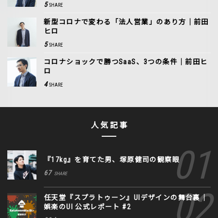
5
SHARE
新型コロナで変わる「法人営業」のあり方｜前田
ヒロ
5
SHARE
コロナショックで勝つSaaS、3つの条件｜前田ヒ
ロ
4
SHARE
人気記事
『17kg』を育てた男、塚原健司の観察眼
67
SHARE
任天堂『スプラトゥーン』UIデザインの舞台裏｜
娯楽のUI 公式レポート #2