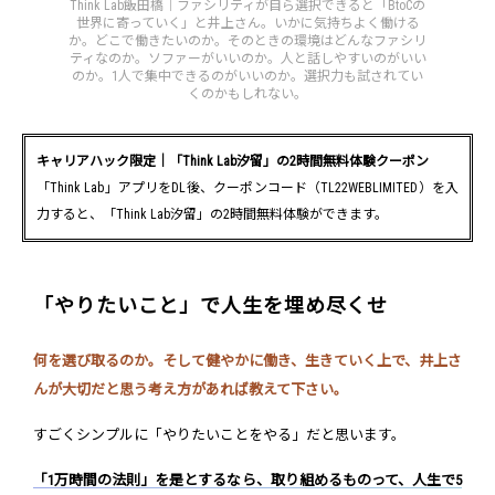
Think Lab飯田橋｜ファシリティが自ら選択できると「BtoCの
世界に寄っていく」と井上さん。いかに気持ちよく働ける
か。どこで働きたいのか。そのときの環境はどんなファシリ
ティなのか。ソファーがいいのか。人と話しやすいのがいい
のか。1人で集中できるのがいいのか。選択力も試されてい
くのかもしれない。
キャリアハック限定｜「Think Lab汐留」の2時間無料体験クーポン
「Think Lab」アプリをDL後、クーポンコード（TL22WEBLIMITED）を入
力すると、「Think Lab汐留」の2時間無料体験ができます。
「やりたいこと」で人生を埋め尽くせ
何を選び取るのか。そして健やかに働き、生きていく上で、井上さ
んが大切だと思う考え方があれば教えて下さい。
すごくシンプルに「やりたいことをやる」だと思います。
「1万時間の法則」を是とするなら、取り組めるものって、人生で5