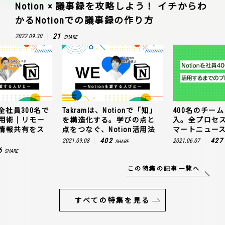
Notion × 議事録を攻略しよう！ イチからわ
かるNotionでの議事録の作り方
21
2022.09.30
SHARE
全社員300名で
Takramは、Notionで「知」
400名のチームに
n活用術｜リモー
を構造化する。学びの点と
入。全プロセ
情報共有をス
点をつなぐ、Notion活用法
マートニュー
402
427
2021.09.08
2021.06.07
SHARE
6
SHARE
この特集の記事一覧へ
すべての特集を見る