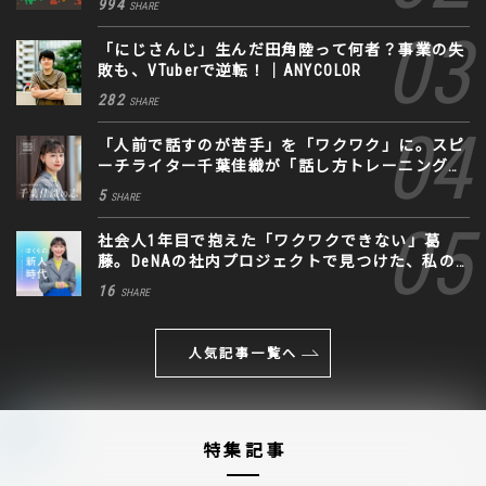
994
SHARE
「にじさんじ」生んだ田角陸って何者？事業の失
敗も、VTuberで逆転！｜ANYCOLOR
282
SHARE
「人前で話すのが苦手」を「ワクワク」に。スピ
ーチライター千葉佳織が「話し方トレーニング」
に込めた思い
5
SHARE
社会人1年目で抱えた「ワクワクできない」葛
藤。DeNAの社内プロジェクトで見つけた、私の
生きる道
16
SHARE
人気記事一覧へ
特集記事