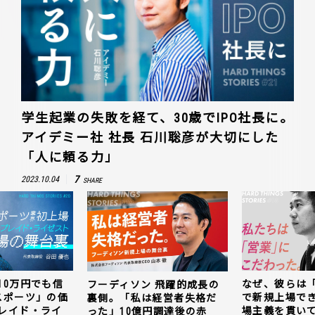
学生起業の失敗を経て、30歳でIPO社長に。
アイデミー社 社長 石川聡彦が大切にした
「人に頼る力」
7
2023.10.04
SHARE
10万円でも信
なぜ、彼らは
フーディソン 飛躍的成長の
スポーツ」の価
で新規上場で
裏側。「私は経営者失格だ
レイド・ライ
場主義を貫い
った」10億円調達後の赤