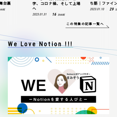
舞台裏
ち筋｜ファイン
字、コロナ禍、そして上場
へ
29
2023.01.10
HARE
S
16
2023.01.31
SHARE
この特集の記事一覧へ
We Love Notion !!!