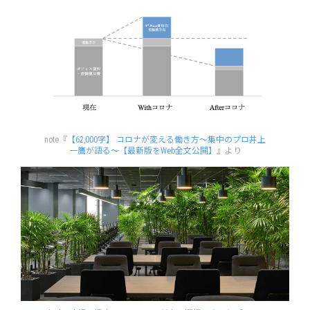
note『
【62,000字】 コロナが変える働き方〜集中のプロ井上
一鷹が語る〜【最新版をWeb全文公開】
』より