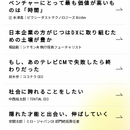
ベンチャーにとって最も価値が高いも
のは「時間」
辻 未津高｜ピクシーダストテクノロジーズ Bizdev
日本企業の方がじつはDXに取り組むた
めの土壌が豊か
堀田創｜シナモンAI 執行役員フューチャリスト
もし、あのテレビCMで失敗したら終
わりだった
鈴木歩｜ココナラ CEO
社会に誇れることをしたい
中西裕太郎｜TENTIAL CEO
隠れた才能と出会い、伸ばしていく
安間太郎｜ミロ・ジャパンCX 部門統括責任者