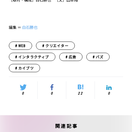
［取材・構成］白石勝也 ［文］山本翔
編集 ＝
白石勝也
WEB
クリエイター
インタラクティブ
広告
バズ
カイブツ
0
0
22
0
関連記事