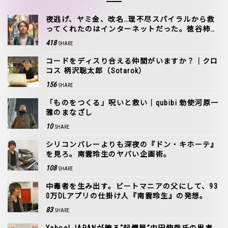
夜逃げ、ヤミ金、改名…理不尽スパイラルから救
ってくれたのはインターネットだった。徳谷柿次
郎の原点
418
SHARE
コードをディスり合える仲間がいますか？｜クロ
コス 柄沢聡太郎（Sotarok）
156
SHARE
「ものをつくる」呪いと救い｜qubibi 勅使河原一
雅のまなざし
10
SHARE
シリコンバレーよりも深夜の『ドン・キホーテ』
を見ろ。南雲玲生のヤバい企画術。
108
SHARE
中毒者を生み出す。ビートマニアの父にして、93
0万DLアプリの仕掛け人『南雲玲生』の発想。
83
SHARE
Yahoo! JAPANが誇る“起爆屋”内田伸哉氏の思考