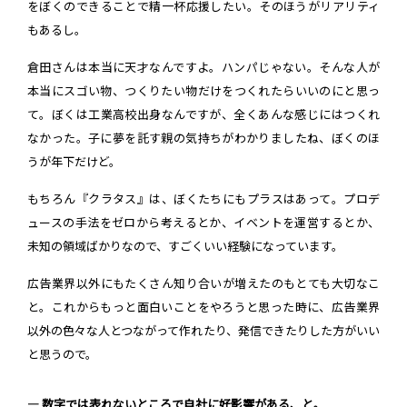
をぼくのできることで精一杯応援したい。そのほうがリアリティ
もあるし。
倉田さんは本当に天才なんですよ。ハンパじゃない。そんな人が
本当にスゴい物、つくりたい物だけをつくれたらいいのにと思っ
て。ぼくは工業高校出身なんですが、全くあんな感じにはつくれ
なかった。子に夢を託す親の気持ちがわかりましたね、ぼくのほ
うが年下だけど。
もちろん『クラタス』は、ぼくたちにもプラスはあって。プロデ
ュースの手法をゼロから考えるとか、イベントを運営するとか、
未知の領域ばかりなので、すごくいい経験になっています。
広告業界以外にもたくさん知り合いが増えたのもとても大切なこ
と。これからもっと面白いことをやろうと思った時に、広告業界
以外の色々な人とつながって作れたり、発信できたりした方がいい
と思うので。
― 数字では表れないところで自社に好影響がある、と。