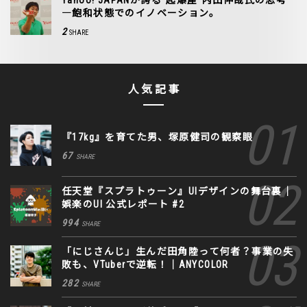
―飽和状態でのイノベーション。
2
SHARE
人気記事
『17kg』を育てた男、塚原健司の観察眼
67
SHARE
任天堂『スプラトゥーン』UIデザインの舞台裏｜
娯楽のUI 公式レポート #2
994
SHARE
「にじさんじ」生んだ田角陸って何者？事業の失
敗も、VTuberで逆転！｜ANYCOLOR
282
SHARE