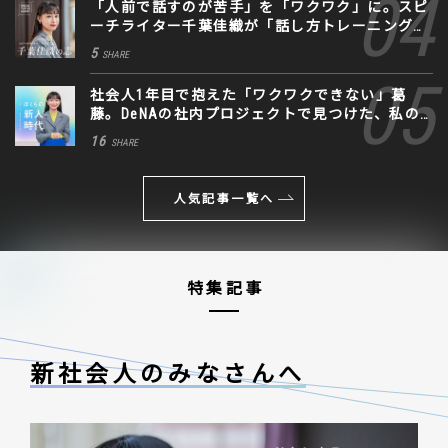
「人前で話すのが苦手」を「ワクワク」に。スピ
ーチライター千葉佳織が「話し方トレーニング」
に込めた思い
5
SHARE
社会人1年目で抱えた「ワクワクできない」葛
藤。DeNAの社内プロジェクトで見つけた、私の
生きる道
16
SHARE
人気記事一覧へ
特集記事
新社会人のみなさんへ