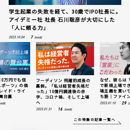
学生起業の失敗を経て、30歳でIPO社長に。
アイデミー社 社長 石川聡彦が大切にした
「人に頼る力」
7
2023.10.04
SHARE
10万円でも信
なぜ、彼らは
フーディソン 飛躍的成長の
スポーツ」の価
で新規上場で
裏側。「私は経営者失格だ
レイド・ライ
場主義を貫い
った」10億円調達後の赤
舞台裏
ち筋｜ファイン
字、コロナ禍、そして上場
へ
29
2023.01.10
HARE
S
16
2023.01.31
SHARE
この特集の記事一覧へ