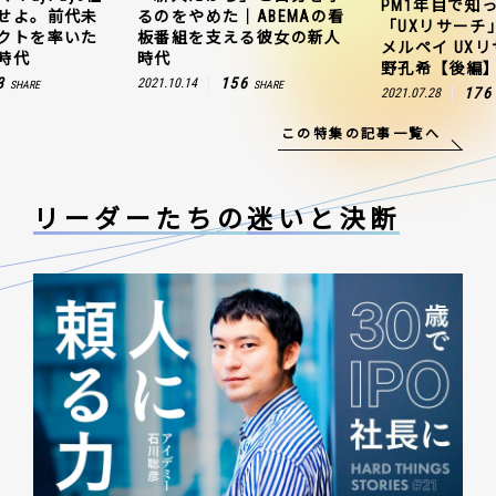
PM1年目で知
せよ。前代未
るのをやめた｜ABEMAの看
「UXリサーチ
クトを率いた
板番組を支える彼女の新人
メルペイ UX
時代
時代
野孔希【後編
3
156
2021.10.14
SHARE
SHARE
176
2021.07.28
この特集の記事一覧へ
リーダーたちの
迷いと決断