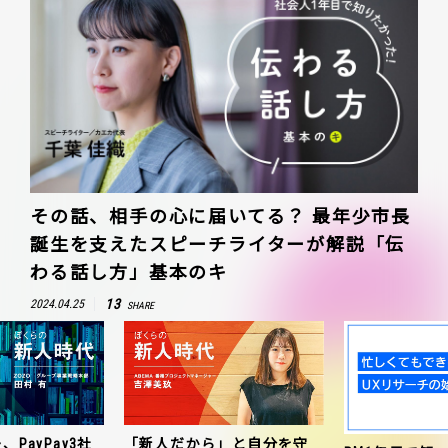
その話、相手の心に届いてる？ 最年少市長
誕生を支えたスピーチライターが解説「伝
わる話し方」基本のキ
13
2024.04.25
SHARE
、PayPay3社
「新人だから」と自分を守