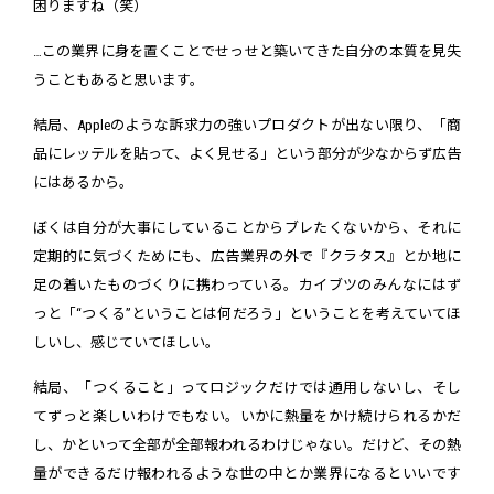
困りますね（笑）
…この業界に身を置くことでせっせと築いてきた自分の本質を見失
うこともあると思います。
結局、Appleのような訴求力の強いプロダクトが出ない限り、「商
品にレッテルを貼って、よく見せる」という部分が少なからず広告
にはあるから。
ぼくは自分が大事にしていることからブレたくないから、それに
定期的に気づくためにも、広告業界の外で『クラタス』とか地に
足の着いたものづくりに携わっている。カイブツのみんなにはず
っと「“つくる”ということは何だろう」ということを考えていてほ
しいし、感じていてほしい。
結局、「つくること」ってロジックだけでは通用しないし、そし
てずっと楽しいわけでもない。いかに熱量をかけ続けられるかだ
し、かといって全部が全部報われるわけじゃない。だけど、その熱
量ができるだけ報われるような世の中とか業界になるといいです