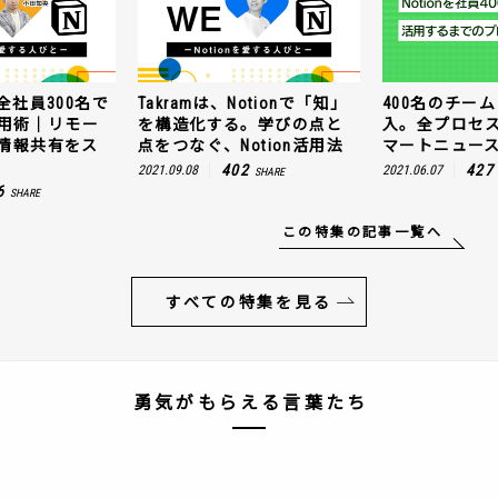
全社員300名で
Takramは、Notionで「知」
400名のチームに
n活用術｜リモー
を構造化する。学びの点と
入。全プロセ
情報共有をス
点をつなぐ、Notion活用法
マートニュー
402
427
2021.09.08
2021.06.07
SHARE
6
SHARE
この特集の記事一覧へ
すべての特集を見る
勇気がもらえる言葉たち