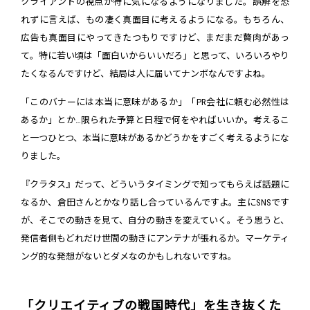
クライアントの視点が特に気になるようになりました。誤解を恐
れずに言えば、もの凄く真面目に考えるようになる。もちろん、
広告も真面目にやってきたつもりですけど、まだまだ贅肉があっ
て。特に若い頃は「面白いからいいだろ」と思って、いろいろやり
たくなるんですけど、結局は人に届いてナンボなんですよね。
「このバナーには本当に意味があるか」「PR会社に頼む必然性は
あるか」とか…限られた予算と日程で何をやればいいか。考えるこ
と一つひとつ、本当に意味があるかどうかをすごく考えるようにな
りました。
『クラタス』だって、どういうタイミングで知ってもらえば話題に
なるか、倉田さんとかなり話し合っているんですよ。主にSNSです
が、そこでの動きを見て、自分の動きを変えていく。そう思うと、
発信者側もどれだけ世間の動きにアンテナが張れるか。マーケティ
ング的な発想がないとダメなのかもしれないですね。
「クリエイティブの戦国時代」を生き抜くた