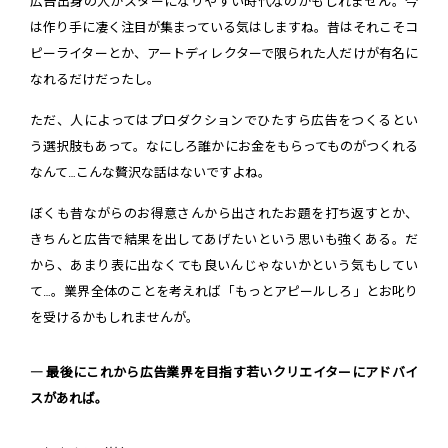
広告出身の人がスターになりやすい時代なのかもしれません。今
は作り手に凄く注目が集まっている気はしますね。昔はそれこそコ
ピーライターとか、アートディレクターで限られた人だけが有名に
なれるだけだったし。
ただ、人によってはプロダクションでひたすら広告をつくるとい
う選択肢もあって。なにしろ誰かにお金をもらってものがつくれる
なんて…こんな贅沢な話はないですよね。
ぼくも昔ながらのお得意さんから出されたお題を打ち返すとか、
きちんと広告で結果を出してあげたいという思いも強くある。だ
から、あまり表に出なくても良いんじゃないかという気もしてい
て…。業界全体のことを考えれば「もっとアピールしろ」とお叱り
を受けるかもしれませんが。
― 最後にこれから広告業界を目指す若いクリエイターにアドバイ
スがあれば。