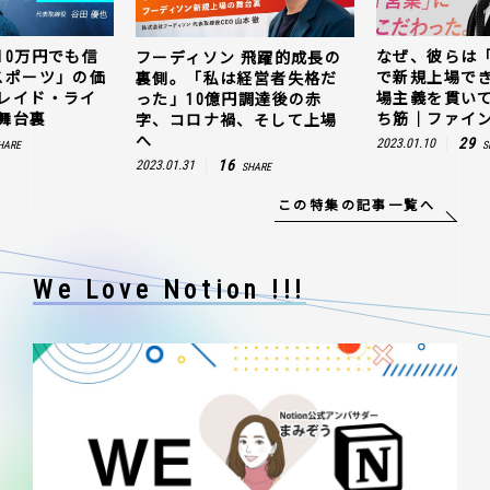
10万円でも信
なぜ、彼らは
フーディソン 飛躍的成長の
スポーツ」の価
で新規上場で
裏側。「私は経営者失格だ
レイド・ライ
場主義を貫い
った」10億円調達後の赤
舞台裏
ち筋｜ファイン
字、コロナ禍、そして上場
へ
29
2023.01.10
HARE
S
16
2023.01.31
SHARE
この特集の記事一覧へ
We Love Notion !!!