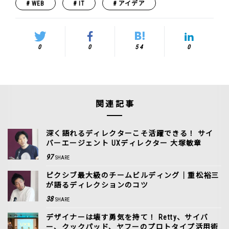
WEB
IT
アイデア
0
0
54
0
関連記事
深く語れるディレクターこそ活躍できる！ サイ
バーエージェント UXディレクター 大塚敏章
97
SHARE
ピクシブ最大級のチームビルディング｜重松裕三
が語るディレクションのコツ
38
SHARE
デザイナーは壊す勇気を持て！ Retty、サイバ
ー、クックパッド、ヤフーのプロトタイプ活用術