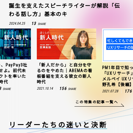
誕生を支えたスピーチライターが解説「伝
わる話し方」基本のキ
13
2024.04.25
SHARE
、PayPay3社
「新人だから」と自分を守
PM1年目で知
せよ。前代未
るのをやめた｜ABEMAの看
「UXリサーチ
クトを率いた
板番組を支える彼女の新人
メルペイ UX
時代
時代
野孔希【後編
3
156
2021.10.14
SHARE
SHARE
176
2021.07.28
この特集の記事一覧へ
リーダーたちの
迷いと決断