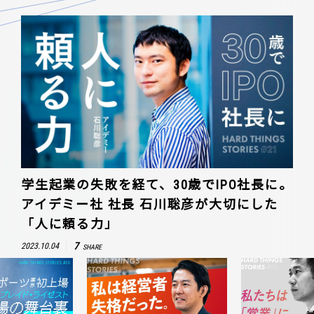
学生起業の失敗を経て、30歳でIPO社長に。
アイデミー社 社長 石川聡彦が大切にした
「人に頼る力」
7
2023.10.04
SHARE