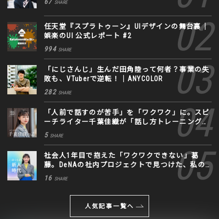
67
SHARE
任天堂『スプラトゥーン』UIデザインの舞台裏｜
娯楽のUI 公式レポート #2
994
SHARE
「にじさんじ」生んだ田角陸って何者？事業の失
敗も、VTuberで逆転！｜ANYCOLOR
282
SHARE
「人前で話すのが苦手」を「ワクワク」に。スピ
ーチライター千葉佳織が「話し方トレーニング」
に込めた思い
5
SHARE
社会人1年目で抱えた「ワクワクできない」葛
藤。DeNAの社内プロジェクトで見つけた、私の
生きる道
16
SHARE
人気記事一覧へ