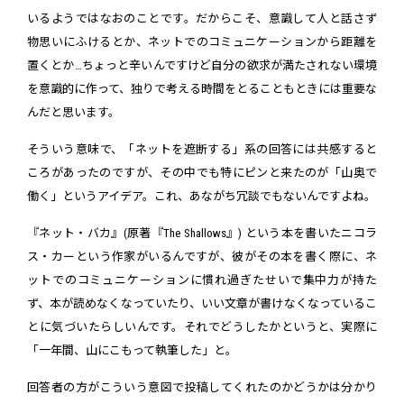
いるようではなおのことです。だからこそ、意識して人と話さず
物思いにふけるとか、ネットでのコミュニケーションから距離を
置くとか…ちょっと辛いんですけど自分の欲求が満たされない環境
を意識的に作って、独りで考える時間をとることもときには重要な
んだと思います。
そういう意味で、「ネットを遮断する」系の回答には共感すると
ころがあったのですが、その中でも特にピンと来たのが「山奥で
働く」というアイデア。これ、あながち冗談でもないんですよね。
『ネット・バカ』(原著『The Shallows』) という本を書いたニコラ
ス・カーという作家がいるんですが、彼がその本を書く際に、ネ
ットでのコミュニケーションに慣れ過ぎたせいで集中力が持た
ず、本が読めなくなっていたり、いい文章が書けなくなっているこ
とに気づいたらしいんです。それでどうしたかというと、実際に
「一年間、山にこもって執筆した」と。
回答者の方がこういう意図で投稿してくれたのかどうかは分かり