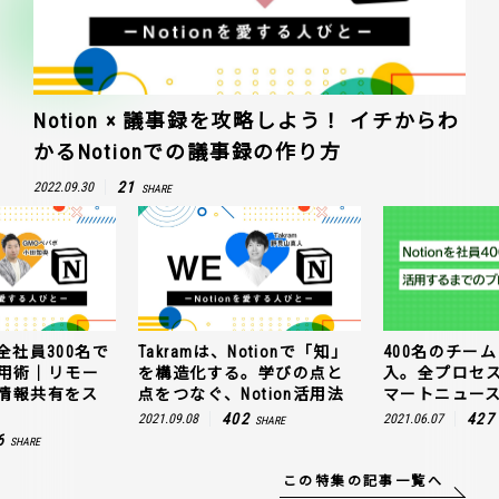
Notion × 議事録を攻略しよう！ イチからわ
かるNotionでの議事録の作り方
21
2022.09.30
SHARE
全社員300名で
Takramは、Notionで「知」
400名のチームに
n活用術｜リモー
を構造化する。学びの点と
入。全プロセ
情報共有をス
点をつなぐ、Notion活用法
マートニュー
402
427
2021.09.08
2021.06.07
SHARE
6
SHARE
この特集の記事一覧へ