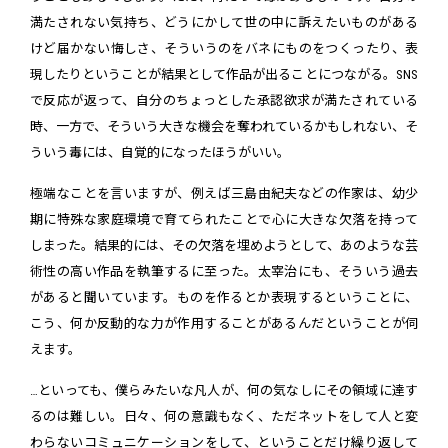
満たされない気持ち、どうにかして世の中に訴えたいものがある
けど届かない悔しさ、そういうのをバネにものをつくったり、表
現したりということが結果として作品が出ることにつながる。SNS
で反応が返って、自分のちょっとした承認欲求が満たされている
時、一方で、そういう大きな機会を奪われているかもしれない、そ
ういう毒には、自覚的になったほうがいい。
極端なことを言いますが、例えば三島由紀夫などの作家は、幼少
期に特殊な家庭環境で育てられたことで心に大きな欠落を持って
しまった。結果的には、その欠落を埋めようとして、あのような芸
術性の高い作品を執筆するに至った。太宰治にも、そういう過去
があると聞いています。ものを作るとか表現するということに、
こう、何か反動的な力が作用することがあるんだということが伺
えます。
…といっても、僕らみたいな凡人が、何の気なしにその領域に達す
るのは難しい。日々、何の意識もなく、ただネットをして人と変
わらないコミュニケーションをして、ということだけ繰り返して