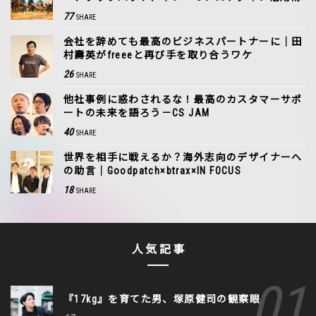
77
SHARE
会社を辞めても最高のビジネスパートナーに｜田
村壽英がfreeeと再び手を取り合うワケ
26
SHARE
他社事例に惑わされるな！最高のカスタマーサポ
ートの未来を語ろう－CS JAM
40
SHARE
世界を相手に戦えるか？海外志向のデザイナーへ
の助言｜Goodpatch×btrax×IN FOCUS
18
SHARE
人気記事
『17kg』を育てた男、塚原健司の観察眼