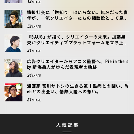
14
SHARE
情報社会に「物知り」はいらない。無名だった青
年が、一流クリエイターたちの相談役として見つ
けた居場所
58
SHARE
『BAUS』が描く、クリエイターの未来。加藤晃
央がクリエイティブプラットフォームを立ち上げ
た理由
41
SHARE
広告クリエイターからアニメ監督へ。Pie in the s
ky 新海岳人が歩んだ表現者の軌跡
34
SHARE
漫画家 宮川サトシの生きる道｜難病との闘い、W
ebとの出会い、情熱大陸への想い。
81
SHARE
人気記事