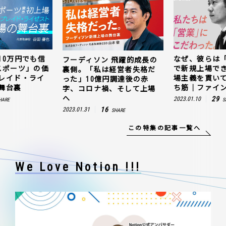
10万円でも信
なぜ、彼らは
フーディソン 飛躍的成長の
スポーツ」の価
で新規上場で
裏側。「私は経営者失格だ
レイド・ライ
場主義を貫い
った」10億円調達後の赤
舞台裏
ち筋｜ファイン
字、コロナ禍、そして上場
へ
29
2023.01.10
HARE
S
16
2023.01.31
SHARE
この特集の記事一覧へ
We Love Notion !!!