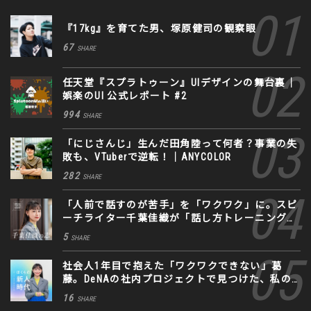
『17kg』を育てた男、塚原健司の観察眼
67
SHARE
任天堂『スプラトゥーン』UIデザインの舞台裏｜
娯楽のUI 公式レポート #2
994
SHARE
「にじさんじ」生んだ田角陸って何者？事業の失
敗も、VTuberで逆転！｜ANYCOLOR
282
SHARE
「人前で話すのが苦手」を「ワクワク」に。スピ
ーチライター千葉佳織が「話し方トレーニング」
に込めた思い
5
SHARE
社会人1年目で抱えた「ワクワクできない」葛
藤。DeNAの社内プロジェクトで見つけた、私の
生きる道
16
SHARE