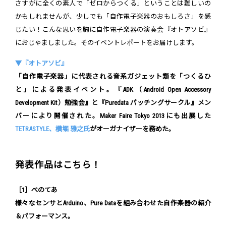
さすがに全くの素人で「ゼロからつくる」ということは難しいの
かもしれませんが、少しでも「自作電子楽器のおもしろさ」を感
じたい！こんな思いを胸に自作電子楽器の演奏会『オトアソビ』
におじゃましました。そのイベントレポートをお届けします。
▼『オトアソビ』
「自作電子楽器」に代表される音系ガジェット類を「つくるひ
と」による発表イベント。『ADK（Android Open Accessory
Development Kit）勉強会』と『Puredata パッチングサークル』メン
バーにより開催された。Maker Faire Tokyo 2013にも出展した
TETRASTYLE、横堀 雅之氏
がオーガナイザーを務めた。
発表作品はこちら！
［1］ぺのてあ
様々なセンサとArduino、Pure Dataを組み合わせた自作楽器の紹介
＆パフォーマンス。