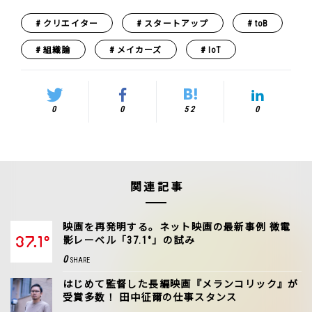
クリエイター
スタートアップ
toB
組織論
メイカーズ
IoT
0
0
52
0
関連記事
映画を再発明する。ネット映画の最新事例 微電
影レーベル「37.1°」の試み
0
SHARE
はじめて監督した長編映画『メランコリック』が
受賞多数！ 田中征爾の仕事スタンス