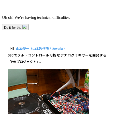
［4］
山本俊一（山本製作所 / tkrworks）
OSCでフル・コントロール可能なアナログミキサーを開発する
「PrMプロジェクト」。