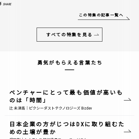
6
SHARE
この特集の記事一覧へ
すべての特集を見る
勇気がもらえる言葉たち
ベンチャーにとって最も価値が高いも
のは「時間」
辻 未津高｜ピクシーダストテクノロジーズ Bizdev
日本企業の方がじつはDXに取り組むた
めの土壌が豊か