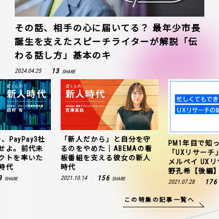
その話、相手の心に届いてる？ 最年少市長
誕生を支えたスピーチライターが解説「伝
わる話し方」基本のキ
13
2024.04.25
SHARE
、PayPay3社
「新人だから」と自分を守
PM1年目で知
せよ。前代未
るのをやめた｜ABEMAの看
「UXリサーチ
クトを率いた
板番組を支える彼女の新人
メルペイ UX
時代
時代
野孔希【後編
3
156
2021.10.14
SHARE
SHARE
176
2021.07.28
この特集の記事一覧へ