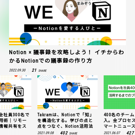
Notion × 議事録を攻略しよう！ イチからわ
かるNotionでの議事録の作り方
21
2022.09.30
SHARE
全社員300名で
Takramは、Notionで「知」
400名のチームに
n活用術｜リモー
を構造化する。学びの点と
入。全プロセ
情報共有をス
点をつなぐ、Notion活用法
マートニュー
402
427
2021.09.08
2021.06.07
SHARE