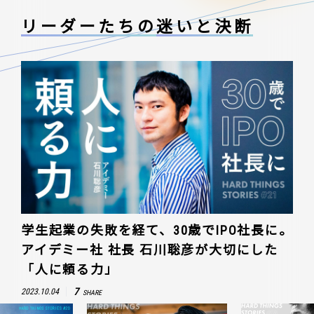
リーダーたちの
迷いと決断
学生起業の失敗を経て、30歳でIPO社長に。
アイデミー社 社長 石川聡彦が大切にした
「人に頼る力」
7
2023.10.04
SHARE