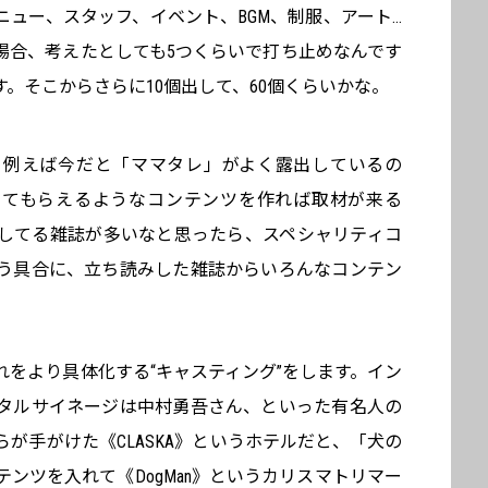
ュー、スタッフ、イベント、BGM、制服、アート…
場合、考えたとしても5つくらいで打ち止めなんです
す。そこからさらに10個出して、60個くらいかな。
。例えば今だと「ママタレ」がよく露出しているの
ってもらえるようなコンテンツを作れば取材が来る
してる雑誌が多いなと思ったら、スペシャリティコ
う具合に、立ち読みした雑誌からいろんなコンテン
。
をより具体化する“キャスティング”をします。イン
タルサイネージは中村勇吾さん、といった有名人の
が手がけた《CLASKA》というホテルだと、「犬の
ンツを入れて《DogMan》というカリスマトリマー