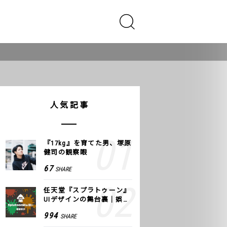
人気記事
『17kg』を育てた男、塚原
健司の観察眼
67
SHARE
任天堂『スプラトゥーン』
UIデザインの舞台裏｜娯楽
のUI 公式レポート #2
994
SHARE