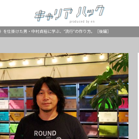
produced by en
》を仕掛けた男・中村貞裕に学ぶ、“流行”の作り方。［後編］