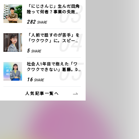
「にじさんじ」生んだ田角
陸って何者？事業の失敗
も、VTuberで逆転！｜ANY
282
SHARE
COLOR
「人前で話すのが苦手」を
「ワクワク」に。スピーチ
ライター千葉佳織が「話し
5
SHARE
方トレーニング」に込めた
思い
社会人1年目で抱えた「ワ
クワクできない」葛藤。De
NAの社内プロジェクトで見
16
SHARE
つけた、私の生きる道
人気記事一覧へ