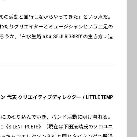
TEMPOの活動と並行しながらやってきた」という点だ。
もわたりクリエイターとミュージシャンという二足の
白水生路 a.k.a. SEIJI BIGBIRD”の生き方に迫
代表 クリエイティブディレクター / LITTLE TEMP
楽にのめり込んでいき、バンド活動に明け暮れる。
《SILENT POETS》（現在は下田法晴氏のソロユニ
マッキャンエリクソン入社と同じタイミングで脱退