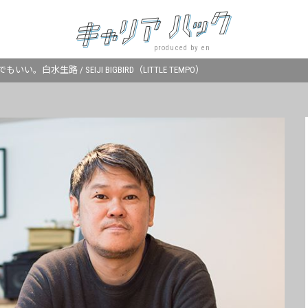
produced by en
。白水生路 / SEIJI BIGBIRD（LITTLE TEMPO）