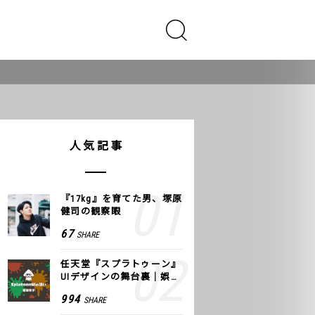
人気記事
『17kg』を育てた男、塚原
健司の観察眼
67
SHARE
任天堂『スプラトゥーン』
UIデザインの舞台裏｜娯楽
のUI 公式レポート #2
994
SHARE