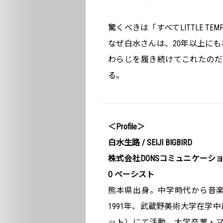
驚くべきは「すべてLITTLE 
なぜ白水さんは、20年以上に
わらじを履き続けてこれたのだろうか。“
る。
＜Profile＞
白水生路 / SEIJI BIGBIRD
株式会社DONSコミュニケーション 
O ベーシスト
熊本県出身。中学時代から音
1991年、武蔵野美術大学在学中に
ット）にて活動。大学卒業・