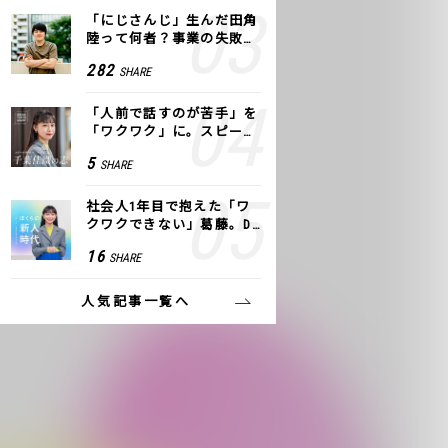
「にじさんじ」生んだ田角
陸って何者？事業の失敗
も、VTuberで逆転！｜ANY
282
SHARE
COLOR
「人前で話すのが苦手」を
「ワクワク」に。スピーチ
ライター千葉佳織が「話し
5
SHARE
方トレーニング」に込めた
思い
社会人1年目で抱えた「ワ
クワクできない」葛藤。De
NAの社内プロジェクトで見
16
SHARE
つけた、私の生きる道
人気記事一覧へ