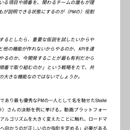
いる項目や順番を、関わるチームの誰もが理
もが説明できる状態にするのが（PMの）役割
するとしたら、重要な仮説を試したいからや
と他の機能が作れないからやるのか、KPIを達
やるのか、今開発することが最も有利だから
順番で取り組むのか」という戦略をたて、共
ての大きな機能なのではないでしょうか。
僚であり最も優秀なPMの一人として名を馳せたShishir
ロートラ）さんの決断を例に挙げる。動画プラットフォー
beがアルゴリズムを大きく変えたことに触れ、ロードマ
こへ向かうのが正しいのか指針を定める」必要がある