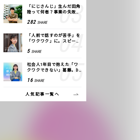
「にじさんじ」生んだ田角
陸って何者？事業の失敗
も、VTuberで逆転！｜ANY
282
SHARE
COLOR
「人前で話すのが苦手」を
「ワクワク」に。スピーチ
ライター千葉佳織が「話し
5
SHARE
方トレーニング」に込めた
思い
社会人1年目で抱えた「ワ
クワクできない」葛藤。De
NAの社内プロジェクトで見
16
SHARE
つけた、私の生きる道
人気記事一覧へ