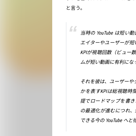
と言う。
当時の YouTube は
エイターやユーザーが短い
KPIが視聴回数（ビュ
ムが短い動画に有利にな
それを彼は、ユーザーやクリ
かを表すKPIは総視聴時間
提でロードマップを書き
の最適化が進むにつれ、
できる今の YouTube 