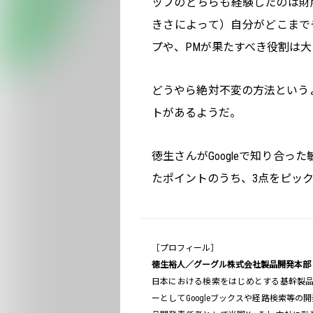
ップのどちらも経験したのは財
きさによって）自分がどこまで
プや、PMが果たすべき役割は
どうやら絶対不変の方法という
トがあるようだ。
徳生さんがGoogleで知り合
たポイントのうち、3点をピッ
［プロフィール］
徳生裕人／グーグル株式会社製品開発本部
日本における検索をはじめとする基幹製品の製
ーとしてGoogleブックスや経路検索等の開