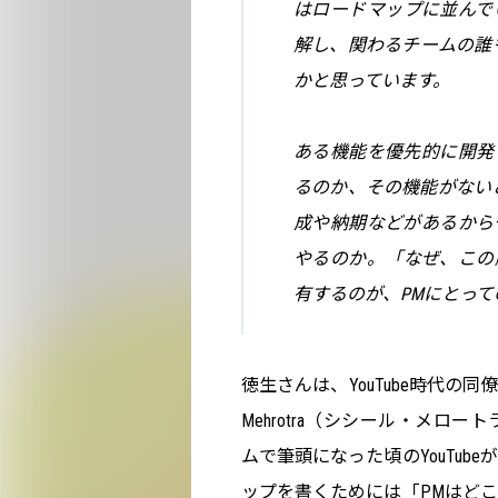
はロードマップに並んで
解し、関わるチームの誰
かと思っています。
ある機能を優先的に開発
るのか、その機能がない
成や納期などがあるから
やるのか。「なぜ、この
有するのが、PMにとっ
徳生さんは、YouTube時代の同
Mehrotra（シシール・メ
ムで筆頭になった頃のYouTu
ップを書くためには「PMはど