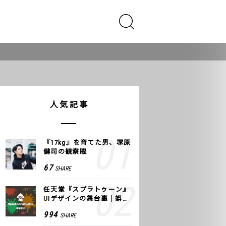
人気記事
『17kg』を育てた男、塚原
健司の観察眼
67
SHARE
任天堂『スプラトゥーン』
UIデザインの舞台裏｜娯楽
のUI 公式レポート #2
994
SHARE