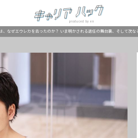
produced by en
は、なぜエウレカを去ったのか？ いま明かされる退任の舞台裏、そして次な