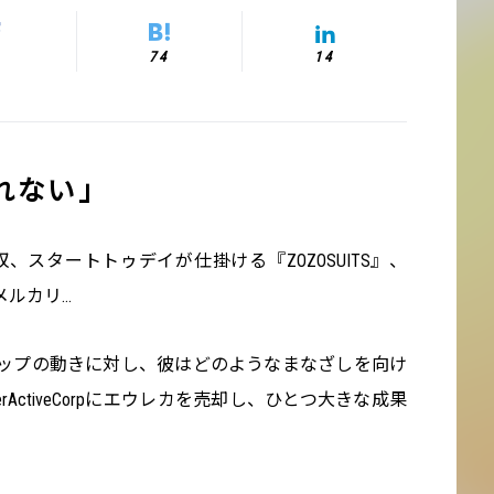
74
14
れない」
買収、スタートトゥデイが仕掛ける『ZOZOSUITS』、
メルカリ…
ップの動きに対し、彼はどのようなまなざしを向け
erActiveCorpにエウレカを売却し、ひとつ大きな成果