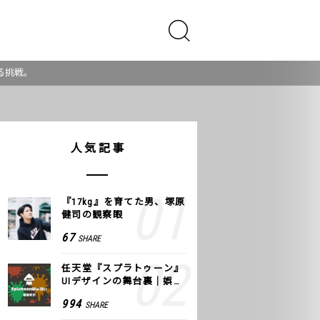
る挑戦。
人気記事
『17kg』を育てた男、塚原
健司の観察眼
67
SHARE
任天堂『スプラトゥーン』
UIデザインの舞台裏｜娯楽
のUI 公式レポート #2
994
SHARE