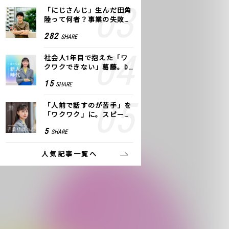
「にじさんじ」生んだ田角
陸って何者？事業の失敗
も、VTuberで逆転！｜ANY
282
SHARE
COLOR
社会人1年目で抱えた「ワ
クワクできない」葛藤。De
NAの社内プロジェクトで見
15
SHARE
つけた、私の生きる道
「人前で話すのが苦手」を
「ワクワク」に。スピーチ
ライター千葉佳織が「話し
5
SHARE
方トレーニング」に込めた
思い
人気記事一覧へ