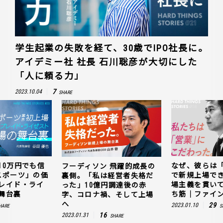
学生起業の失敗を経て、30歳でIPO社長に。
アイデミー社 社長 石川聡彦が大切にした
「人に頼る力」
7
2023.10.04
SHARE
10万円でも信
なぜ、彼らは
フーディソン 飛躍的成長の
スポーツ」の価
で新規上場で
裏側。「私は経営者失格だ
レイド・ライ
場主義を貫い
った」10億円調達後の赤
舞台裏
ち筋｜ファイン
字、コロナ禍、そして上場
へ
29
2023.01.10
HARE
S
16
2023.01.31
SHARE