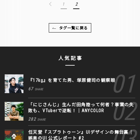
1
2
タグ一覧に戻る
人気記事
『17kg』を育てた男、塚原健司の観察眼
67
SHARE
「にじさんじ」生んだ田角陸って何者？事業の失
敗も、VTuberで逆転！｜ANYCOLOR
282
SHARE
任天堂『スプラトゥーン』UIデザインの舞台裏｜
娯楽のUI 公式レポート #2