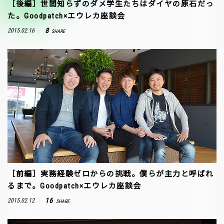
［後編］世間知らずのダメ学生たちはダイヤの原石だっ
た。Goodpatch×エウレカ座談会
8
2015.02.16
SHARE
［前編］実務経験ゼロからの挑戦。僕らが主力と呼ばれ
るまで。Goodpatch×エウレカ座談会
16
2015.02.12
SHARE