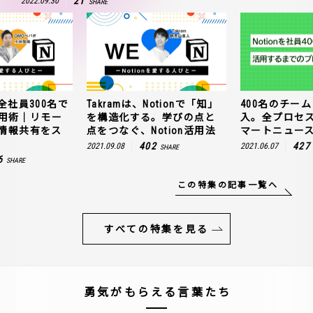
21
2022.09.30
SHARE
全社員300名で
Takramは、Notionで「知」
400名のチームに
n活用術｜リモー
を構造化する。学びの点と
入。全プロセ
情報共有をス
点をつなぐ、Notion活用法
マートニュー
402
427
2021.09.08
2021.06.07
SHARE
6
SHARE
この特集の記事一覧へ
すべての特集を見る
勇気がもらえる言葉たち