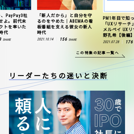
、PayPay3社
「新人だから」と自分を守
PM1年目で知
せよ。前代未
るのをやめた｜ABEMAの看
「UXリサーチ
クトを率いた
板番組を支える彼女の新人
メルペイ UX
時代
時代
野孔希【後編
3
156
2021.10.14
SHARE
SHARE
176
2021.07.28
この特集の記事一覧へ
リーダーたちの
迷いと決断