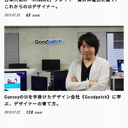
日本人初の「Dribbble」プレイヤー貫井伸隆氏に聞く、
これからのUIデザイナー。
65
2013.07.23
SHARE
GunosyのUIを手掛けたデザイン会社《Goodpatch》に学
ぶ、デザイナーの育て方。
128
2013.07.22
SHARE