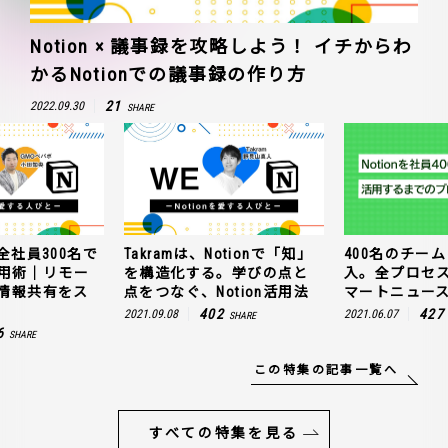
Notion × 議事録を攻略しよう！ イチからわ
かるNotionでの議事録の作り方
21
2022.09.30
SHARE
全社員300名で
Takramは、Notionで「知」
400名のチームに
n活用術｜リモー
を構造化する。学びの点と
入。全プロセ
情報共有をス
点をつなぐ、Notion活用法
マートニュー
402
427
2021.09.08
2021.06.07
SHARE
6
SHARE
この特集の記事一覧へ
すべての特集を見る