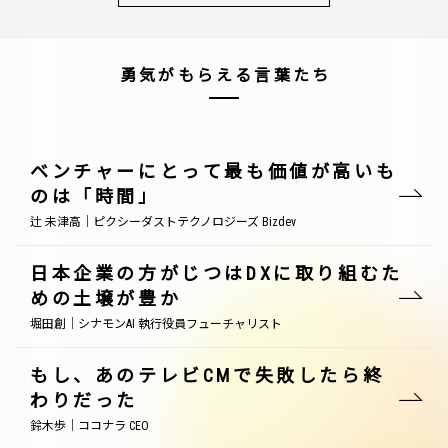
勇気がもらえる言葉たち
ベンチャーにとって最も価値が高いも
のは「時間」
辻 未津高｜ピクシーダストテクノロジーズ Bizdev
日本企業の方がじつはDXに取り組むた
めの土壌が豊か
堀田創｜シナモンAI 執行役員フューチャリスト
もし、あのテレビCMで失敗したら終
わりだった
鈴木歩｜ココナラ CEO