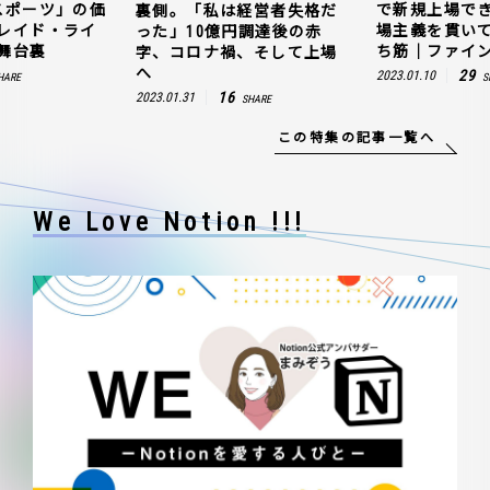
スポーツ」の価
で新規上場で
裏側。「私は経営者失格だ
レイド・ライ
場主義を貫い
った」10億円調達後の赤
舞台裏
ち筋｜ファイン
字、コロナ禍、そして上場
へ
29
2023.01.10
HARE
S
16
2023.01.31
SHARE
この特集の記事一覧へ
We Love Notion !!!