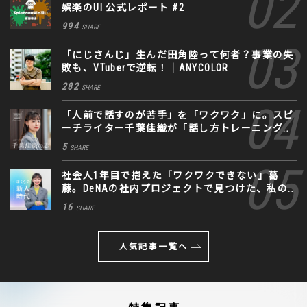
娯楽のUI 公式レポート #2
994
SHARE
「にじさんじ」生んだ田角陸って何者？事業の失
敗も、VTuberで逆転！｜ANYCOLOR
282
SHARE
「人前で話すのが苦手」を「ワクワク」に。スピ
ーチライター千葉佳織が「話し方トレーニング」
に込めた思い
5
SHARE
社会人1年目で抱えた「ワクワクできない」葛
藤。DeNAの社内プロジェクトで見つけた、私の
生きる道
16
SHARE
人気記事一覧へ