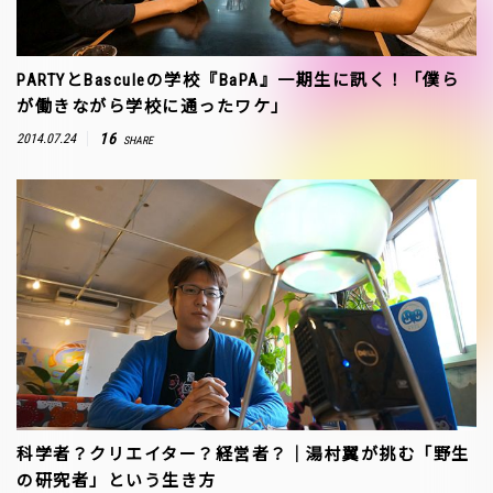
PARTYとBasculeの学校『BaPA』一期生に訊く！「僕ら
が働きながら学校に通ったワケ」
16
2014.07.24
SHARE
科学者？クリエイター？経営者？｜湯村翼が挑む「野生
の研究者」という生き方