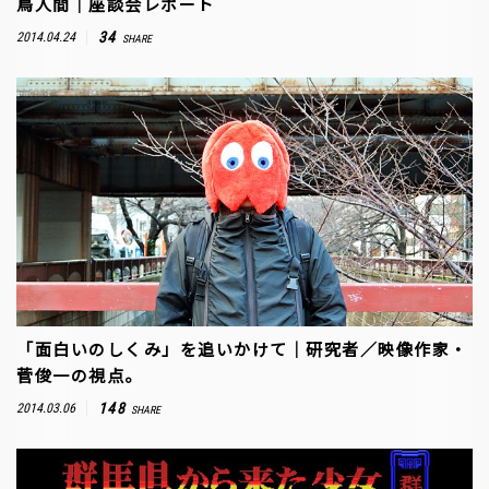
鳥人間｜座談会レポート
34
2014.04.24
SHARE
「面白いのしくみ」を追いかけて｜研究者／映像作家・
菅俊一の視点。
148
2014.03.06
SHARE