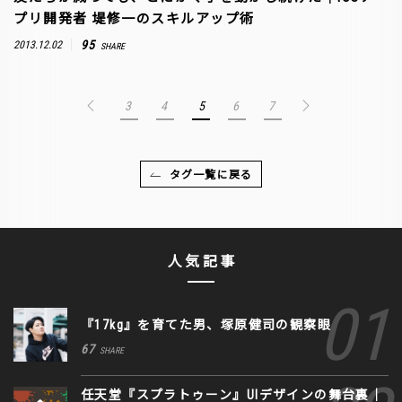
プリ開発者 堤修一のスキルアップ術
95
2013.12.02
SHARE
3
4
5
6
7
タグ一覧に戻る
人気記事
『17kg』を育てた男、塚原健司の観察眼
67
SHARE
任天堂『スプラトゥーン』UIデザインの舞台裏｜