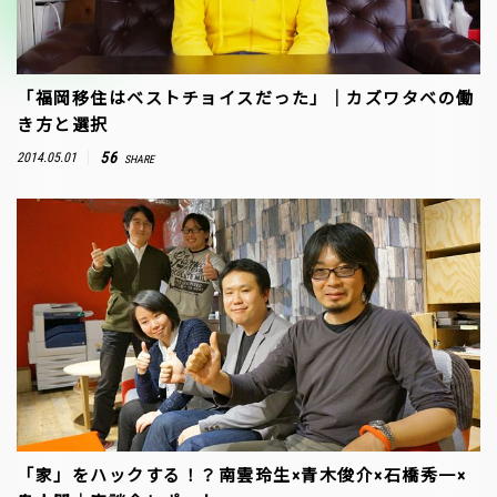
「福岡移住はベストチョイスだった」｜カズワタベの働
き方と選択
56
2014.05.01
SHARE
「家」をハックする！？南雲玲生×青木俊介×石橋秀一×