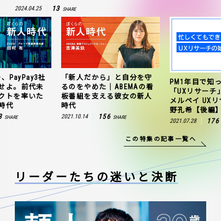
13
2024.04.25
SHARE
、PayPay3社
「新人だから」と自分を守
PM1年目で知
せよ。前代未
るのをやめた｜ABEMAの看
「UXリサーチ
クトを率いた
板番組を支える彼女の新人
メルペイ UX
時代
時代
野孔希【後編
3
156
2021.10.14
SHARE
SHARE
176
2021.07.28
この特集の記事一覧へ
リーダーたちの
迷いと決断