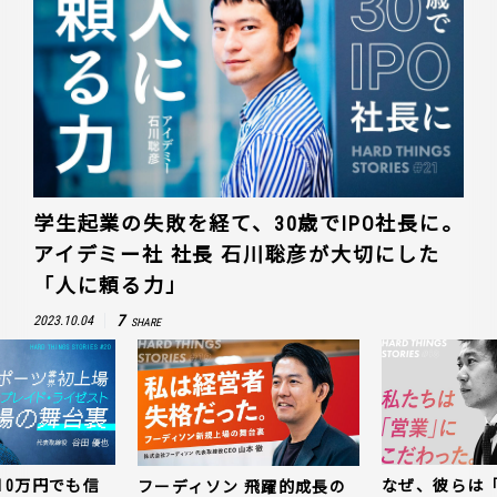
学生起業の失敗を経て、30歳でIPO社長に。
アイデミー社 社長 石川聡彦が大切にした
「人に頼る力」
7
2023.10.04
SHARE
10万円でも信
なぜ、彼らは
フーディソン 飛躍的成長の