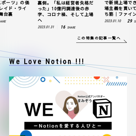
スポーツ」の価
で新規上場で
裏側。「私は経営者失格だ
レイド・ライ
場主義を貫い
った」10億円調達後の赤
舞台裏
ち筋｜ファイン
字、コロナ禍、そして上場
へ
29
2023.01.10
HARE
S
16
2023.01.31
SHARE
この特集の記事一覧へ
We Love Notion !!!