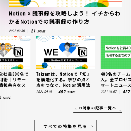
Notion × 議事録を攻略しよう！ イチからわ
かるNotionでの議事録の作り方
21
2022.09.30
SHARE
全社員300名で
Takramは、Notionで「知」
400名のチームに
n活用術｜リモー
を構造化する。学びの点と
入。全プロセ
情報共有をス
点をつなぐ、Notion活用法
マートニュー
402
427
2021.09.08
2021.06.07
SHARE
6
SHARE
この特集の記事一覧へ
すべての特集を見る