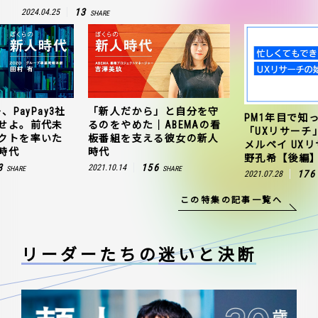
13
2024.04.25
SHARE
、PayPay3社
「新人だから」と自分を守
PM1年目で知
せよ。前代未
るのをやめた｜ABEMAの看
「UXリサーチ
クトを率いた
板番組を支える彼女の新人
メルペイ UX
時代
時代
野孔希【後編
3
156
2021.10.14
SHARE
SHARE
176
2021.07.28
この特集の記事一覧へ
リーダーたちの
迷いと決断