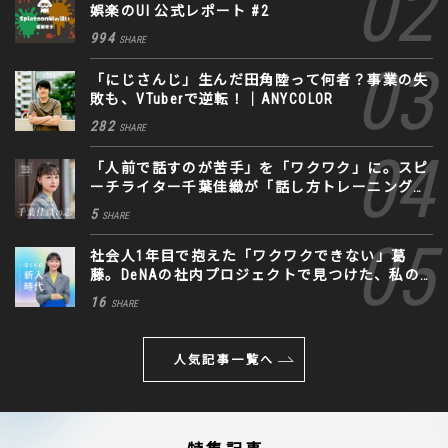
娯楽のUI 公式レポート #2
994
SHARE
「にじさんじ」生んだ田角陸って何者？事業の失
敗も、VTuberで逆転！｜ANYCOLOR
282
SHARE
「人前で話すのが苦手」を「ワクワク」に。スピ
ーチライター千葉佳織が「話し方トレーニング」
に込めた思い
5
SHARE
社会人1年目で抱えた「ワクワクできない」葛
藤。DeNAの社内プロジェクトで見つけた、私の
生きる道
16
SHARE
人気記事一覧へ