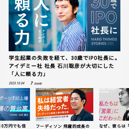
学生起業の失敗を経て、30歳でIPO社長に。
アイデミー社 社長 石川聡彦が大切にした
「人に頼る力」
7
2023.10.04
SHARE
10万円でも信
なぜ、彼らは
フーディソン 飛躍的成長の