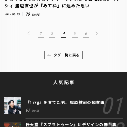
シィ 渡辺直也が『みてね』に込めた思い
79
2017.06.13
SHARE
2
3
4
5
6
タグ一覧に戻る
人気記事
『17kg』を育てた男、塚原健司の観察眼
67
SHARE
任天堂『スプラトゥーン』UIデザインの舞台裏｜