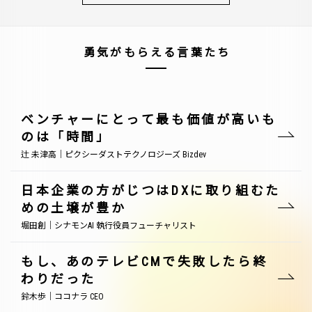
勇気がもらえる言葉たち
ベンチャーにとって最も価値が高いも
のは「時間」
辻 未津高｜ピクシーダストテクノロジーズ Bizdev
日本企業の方がじつはDXに取り組むた
めの土壌が豊か
堀田創｜シナモンAI 執行役員フューチャリスト
もし、あのテレビCMで失敗したら終
わりだった
鈴木歩｜ココナラ CEO