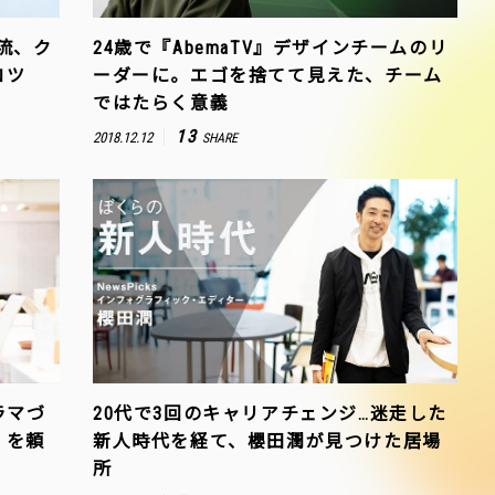
流、ク
24歳で『AbemaTV』デザインチームのリ
コツ
ーダーに。エゴを捨てて見えた、チーム
ではたらく意義
13
2018.12.12
SHARE
ラマづ
20代で3回のキャリアチェンジ…迷走した
」を頼
新人時代を経て、櫻田潤が見つけた居場
所