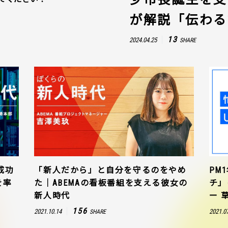
が解説「伝わる
13
2024.04.25
SHARE
成功
「新人だから」と自分を守るのをやめ
PM
を率
た｜ABEMAの看板番組を支える彼女の
チ」
新人時代
ー 
156
2021.10.14
2021.0
SHARE