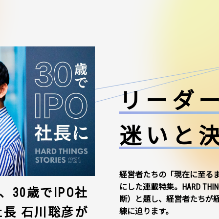
リーダ
迷いと
経営者たちの「現在に至る
にした連載特集。HARD THI
30歳でIPO社
断）と題し、経営者たちが
社長 石川聡彦が
練に迫ります。