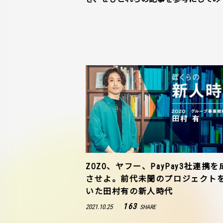
ZOZO、ヤフー、PayPay3社連携を
させよ。前代未聞のプロジェクト
いた田村有の新人時代
163
2021.10.25
SHARE