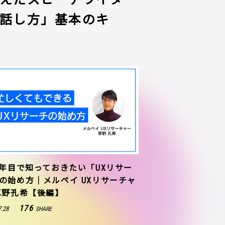
話し方」基本のキ
1年目で知っておきたい「UXリサー
の始め方｜メルペイ UXリサーチャ
草野孔希【後編】
176
7.28
SHARE