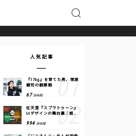
人気記事
『17kg』を育てた男、塚原
健司の観察眼
67
SHARE
任天堂『スプラトゥーン』
UIデザインの舞台裏｜娯楽
のUI 公式レポート #2
994
SHARE