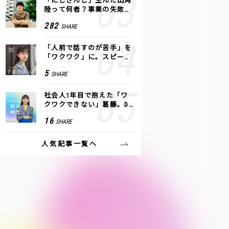
「にじさんじ」生んだ田角
陸って何者？事業の失敗
も、VTuberで逆転！｜ANY
282
SHARE
COLOR
「人前で話すのが苦手」を
「ワクワク」に。スピーチ
ライター千葉佳織が「話し
5
SHARE
方トレーニング」に込めた
思い
社会人1年目で抱えた「ワ
クワクできない」葛藤。De
NAの社内プロジェクトで見
16
SHARE
つけた、私の生きる道
人気記事一覧へ