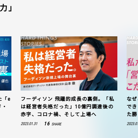
力」
た「e
フーディソン 飛躍的成長の裏側。「私
なぜ
ド・
は経営者失格だった」10億円調達後の
でき
赤字、コロナ禍、そして上場へ
た勝
16
2023.01.31
2023.0
SHARE