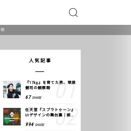
ラ側
人気記事
『17kg』を育てた男、塚原
健司の観察眼
67
SHARE
任天堂『スプラトゥーン』
UIデザインの舞台裏｜娯楽
のUI 公式レポート #2
994
SHARE