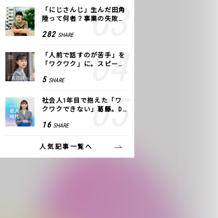
「にじさんじ」生んだ田角
陸って何者？事業の失敗
も、VTuberで逆転！｜ANY
282
SHARE
COLOR
「人前で話すのが苦手」を
「ワクワク」に。スピーチ
ライター千葉佳織が「話し
5
SHARE
方トレーニング」に込めた
思い
社会人1年目で抱えた「ワ
クワクできない」葛藤。De
NAの社内プロジェクトで見
16
SHARE
つけた、私の生きる道
人気記事一覧へ