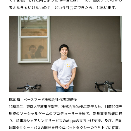
ですよね。それと同じように10年後には、「え、健康っていちいち
考えなきゃいけないの？」という社会にできたら、と思います。
橋本 舜｜ベースフード株式会社 代表取締役
1988年生。東京大学教養学部卒。株式会社DeNAに新卒入社。月商10億円
規模のソーシャルゲームのプロデューサーを経て、新規事業部署に移
り、駐車場シェアリングサービスのakippaの立ち上げ支援、及び、自動
運転タクシー・バスの開発を行うロボットタクシーの立ち上げに従事。