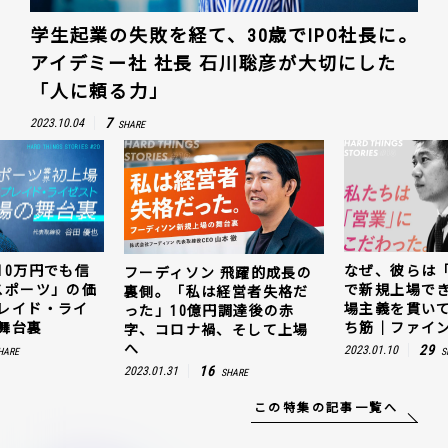
学生起業の失敗を経て、30歳でIPO社長に。
アイデミー社 社長 石川聡彦が大切にした
「人に頼る力」
7
2023.10.04
SHARE
10万円でも信
なぜ、彼らは
フーディソン 飛躍的成長の
スポーツ」の価
で新規上場で
裏側。「私は経営者失格だ
レイド・ライ
場主義を貫い
った」10億円調達後の赤
舞台裏
ち筋｜ファイン
字、コロナ禍、そして上場
へ
29
2023.01.10
HARE
S
16
2023.01.31
SHARE
この特集の記事一覧へ