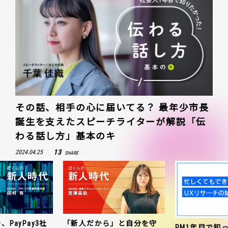
その話、相手の心に届いてる？ 最年少市長
誕生を支えたスピーチライターが解説「伝
わる話し方」基本のキ
13
2024.04.25
SHARE
、PayPay3社
「新人だから」と自分を守
PM1年目で知