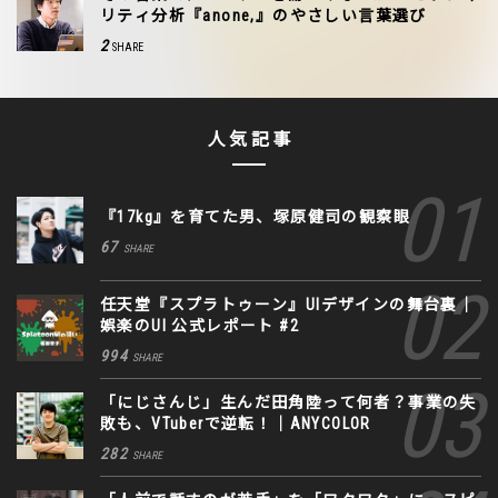
リティ分析『anone,』のやさしい言葉選び
2
SHARE
人気記事
『17kg』を育てた男、塚原健司の観察眼
67
SHARE
任天堂『スプラトゥーン』UIデザインの舞台裏｜
娯楽のUI 公式レポート #2
994
SHARE
「にじさんじ」生んだ田角陸って何者？事業の失
敗も、VTuberで逆転！｜ANYCOLOR
282
SHARE