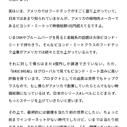
実はいま、アメリカではフードテックがすごく盛り上がっていて。
日本ではあまり知られていませんが、アメリカの植物肉メーカーで
あるビヨンド・ミートって時価総額1兆円超えてるですよ。
いまCNNやブルームバーグを見ると金融系の話題は大体ビヨンド・
ミートで持ちきり。そんなビヨンド・ミートクラスのフードテッ
ク企業がアメリカでは続々と立ち上がっているんです。
それに対して僕らはまだ4億円しか調達できていない。ただ、
『BASE BREAD』はグローバルで見てもビヨンド・ミート並みに高い
評価を得ています。プロダクトとしての品質は世界でもトップク
ラスなので、もし僕らがアメリカで創業していたらとんでもない時
価総額になっているはず。日本のシリースAレベルにとどまらず、
もっとステージを上げていきたいと思います。
その上で、最終的には健康を当たり前の世界にしたい。ちょっと
前までインターネットがない時代でしたけど、いまでは当たり前