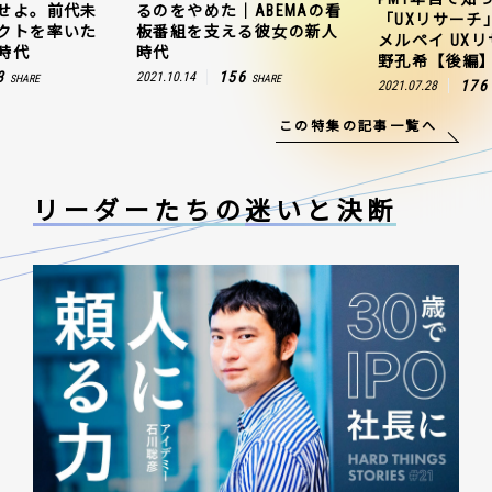
せよ。前代未
るのをやめた｜ABEMAの看
「UXリサーチ
クトを率いた
板番組を支える彼女の新人
メルペイ UX
時代
時代
野孔希【後編
3
156
2021.10.14
SHARE
SHARE
176
2021.07.28
この特集の記事一覧へ
リーダーたちの
迷いと決断