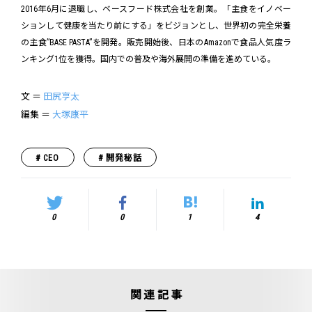
2016年6月に退職し、ベースフード株式会社を創業。「主食をイノベー
ションして健康を当たり前にする」をビジョンとし、世界初の完全栄養
の主食”BASE PASTA”を開発。販売開始後、日本のAmazonで食品人気度ラ
ンキング1位を獲得。国内での普及や海外展開の準備を進めている。
文 ＝
田尻亨太
編集 ＝
大塚康平
CEO
開発秘話
0
0
1
4
関連記事