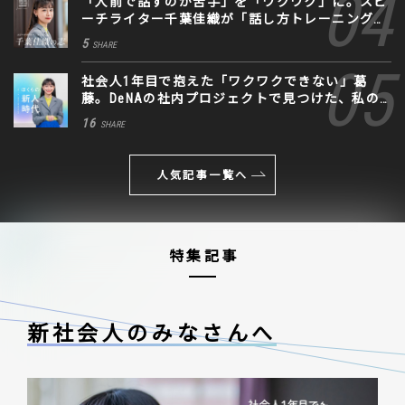
「人前で話すのが苦手」を「ワクワク」に。スピ
ーチライター千葉佳織が「話し方トレーニング」
に込めた思い
5
SHARE
社会人1年目で抱えた「ワクワクできない」葛
藤。DeNAの社内プロジェクトで見つけた、私の
生きる道
16
SHARE
人気記事一覧へ
特集記事
新社会人のみなさんへ