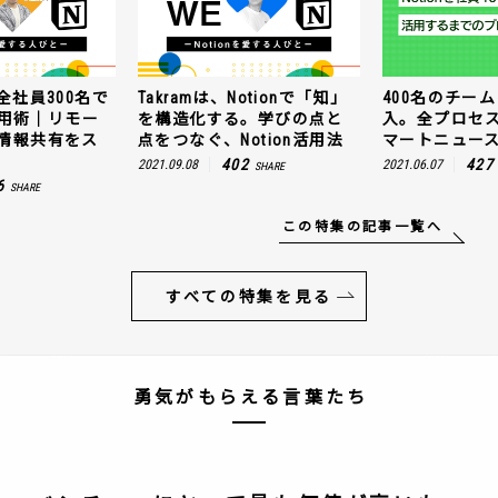
全社員300名で
Takramは、Notionで「知」
400名のチームに
n活用術｜リモー
を構造化する。学びの点と
入。全プロセ
情報共有をス
点をつなぐ、Notion活用法
マートニュー
402
427
2021.09.08
2021.06.07
SHARE
6
SHARE
この特集の記事一覧へ
すべての特集を見る
勇気がもらえる言葉たち