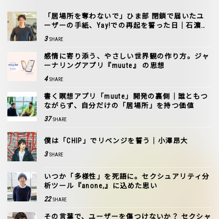
「居場所を奪わないで」ひま部 閉鎖で届いたユ
ーザーの手紙、Yay!での再起を誓った日｜石濵嵩
博
3
SHARE
感情に寄り添う、やさしい世界観の作り方。ジャ
ーナリングアプリ『muute』 の思想
4
SHARE
書く瞑想アプリ「muute」開発の裏側｜誰ともつ
ながらず、自分だけの「居場所」を持つ価値
37
SHARE
僕は「CHIP」でリベンジを誓う｜小澤昂大
3
SHARE
いつか「多様性」を死語に。セクシュアリティ分
析ツール『anone,』に込めた思い
22
SHARE
その言葉で、ユーザーを傷つけないか？ セクシャ