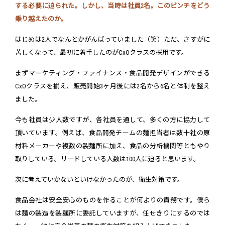
する必要に迫られた。しかし、当時は社員2名。このピンチをどう
乗り越えたのか。
はじめは2人でなんとかがんばっていました（笑）ただ、さすがに
苦しくなって、最初に着手したのがCxOクラスの採用です。
まずマーケティング・ファイナンス・食品開発デザインができる
CxOクラスを揃え、販売開始3ヶ月後には2名から6名と体制を整え
ました。
今も社員は少人数ですが、各社員を通して、多くの方に協力して
頂いています。例えば、食品開発チームの麺担当者は数十社の原
材料メーカーや複数の製麺所に加え、食品の分析機関等ともやり
取りしている。リードしている人数は100人に迫ると思います。
次に考えていかないといけなかったのが、衛生対策です。
食品会社は安全安心のものを作ることが何よりの責務です。僕ら
は麺の製造を製麺所に委託していますが、任せきりにするのでは