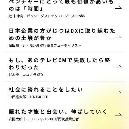
ベンチャーにとって最も価値が高いも
のは「時間」
辻 未津高｜ピクシーダストテクノロジーズ Bizdev
日本企業の方がじつはDXに取り組むた
めの土壌が豊か
堀田創｜シナモンAI 執行役員フューチャリスト
もし、あのテレビCMで失敗したら終
わりだった
鈴木歩｜ココナラ CEO
社会に誇れることをしたい
中西裕太郎｜TENTIAL CEO
隠れた才能と出会い、伸ばしていく
安間太郎｜ミロ・ジャパンCX 部門統括責任者