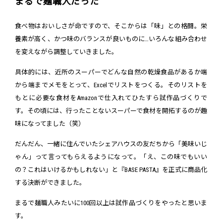
まるで麺職人だった
食べ物はおいしさが命ですので、そこからは「味」との格闘。栄
養素が高く、かつ味のバランスが良いものに…いろんな組み合わせ
を変えながら調整していきました。
具体的には、近所のスーパーでどんな自然の乾燥食品があるか端
から端までメモをとって、Excelでリストをつくる。そのリストを
もとに必要な食材をAmazonで仕入れてひたすら試作品づくりで
す。その頃には、行ったことないスーパーで食材を開拓するのが趣
味になってました（笑）
だんだん、一緒に住んでいたシェアハウスの友だちから「美味いじ
ゃん」って言ってもらえるようになって。「え、この味でもいい
の？これはいけるかもしれない」と『BASE PASTA』を正式に商品化
する決断ができました。
まるで麺職人みたいに100回以上は試作品づくりをやったと思いま
す。