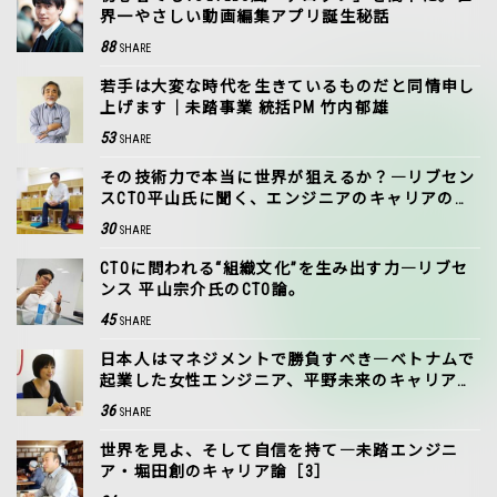
界一やさしい動画編集アプリ誕生秘話
88
SHARE
若手は大変な時代を生きているものだと同情申し
上げます｜未踏事業 統括PM 竹内郁雄
53
SHARE
その技術力で本当に世界が狙えるか？―リブセン
スCTO平山氏に聞く、エンジニアのキャリアの見
極め方。
30
SHARE
CTOに問われる“組織文化”を生み出す力―リブセ
ンス 平山宗介氏のCTO論。
45
SHARE
日本人はマネジメントで勝負すべき―ベトナムで
起業した女性エンジニア、平野未来のキャリア論
［1］
36
SHARE
世界を見よ、そして自信を持て―未踏エンジニ
ア・堀田創のキャリア論［3］