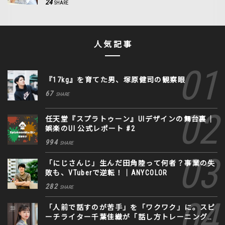
24
SHARE
人気記事
『17kg』を育てた男、塚原健司の観察眼
67
SHARE
任天堂『スプラトゥーン』UIデザインの舞台裏｜
娯楽のUI 公式レポート #2
994
SHARE
「にじさんじ」生んだ田角陸って何者？事業の失
敗も、VTuberで逆転！｜ANYCOLOR
282
SHARE
「人前で話すのが苦手」を「ワクワク」に。スピ
ーチライター千葉佳織が「話し方トレーニング」