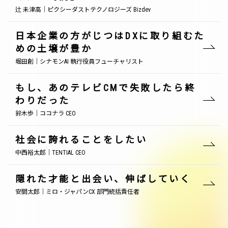
辻 未津高｜ピクシーダストテクノロジーズ Bizdev
日本企業の方がじつはDXに取り組むた
めの土壌が豊か
堀田創｜シナモンAI 執行役員フューチャリスト
もし、あのテレビCMで失敗したら終
わりだった
鈴木歩｜ココナラ CEO
社会に誇れることをしたい
中西裕太郎｜TENTIAL CEO
隠れた才能と出会い、伸ばしていく
安間太郎｜ミロ・ジャパンCX 部門統括責任者