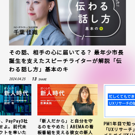
その話、相手の心に届いてる？ 最年少市長
誕生を支えたスピーチライターが解説「伝
わる話し方」基本のキ
13
2024.04.25
SHARE
、PayPay3社
「新人だから」と自分を守
PM1年目で知
せよ。前代未
るのをやめた｜ABEMAの看
「UXリサーチ
クトを率いた
板番組を支える彼女の新人