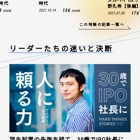
メルペイ UX
時代
時代
野孔希【後編
3
156
2021.10.14
SHARE
SHARE
176
2021.07.28
この特集の記事一覧へ
リーダーたちの
迷いと決断
学生起業の失敗を経て、30歳でIPO社長に。