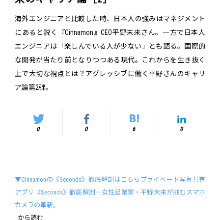
海外エンジニアと比較した時、日本人の強みはマネジメント
にあると説く『Cinnamon』CEO平野未来さん。一方で日本人
エンジニアは「楽しんでいる人が少ない」とも語る。国際的
な開発が当たり前となりつつある現代。これからを生き抜く
上で大切な視点とは？アグレッシブに働く平野さんのキャリ
ア論第2弾。
0
0
6
0
▼CInnamonの《Seconds》徹底解剖はこちらプライベート写真共有
アプリ《Seconds》徹底解剖―女性起業家・平野未来が挑むスマホ
カメラの革新。
から読む