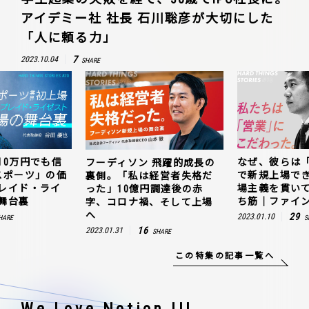
アイデミー社 社長 石川聡彦が大切にした
「人に頼る力」
7
2023.10.04
SHARE
10万円でも信
なぜ、彼らは
フーディソン 飛躍的成長の
スポーツ」の価
で新規上場で
裏側。「私は経営者失格だ
レイド・ライ
場主義を貫い
った」10億円調達後の赤
舞台裏
ち筋｜ファイン
字、コロナ禍、そして上場
へ
29
2023.01.10
HARE
S
16
2023.01.31
SHARE
この特集の記事一覧へ