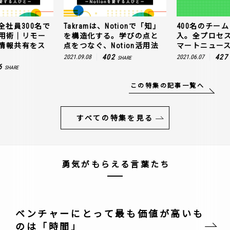
全社員300名で
Takramは、Notionで「知」
400名のチームに
n活用術｜リモー
を構造化する。学びの点と
入。全プロセ
情報共有をス
点をつなぐ、Notion活用法
マートニュー
402
427
2021.09.08
2021.06.07
SHARE
6
SHARE
この特集の記事一覧へ
すべての特集を見る
勇気がもらえる言葉たち
ベンチャーにとって最も価値が高いも
のは「時間」