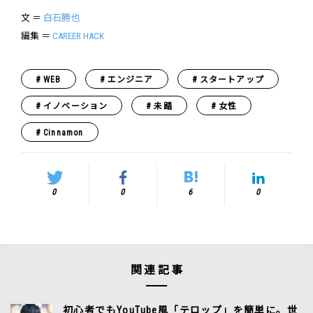
文 ＝
白石勝也
編集 ＝
CAREER HACK
WEB
エンジニア
スタートアップ
イノベーション
未踏
女性
Cinnamon
0
0
6
0
関連記事
初心者でもYouTube風「テロップ」を簡単に。世