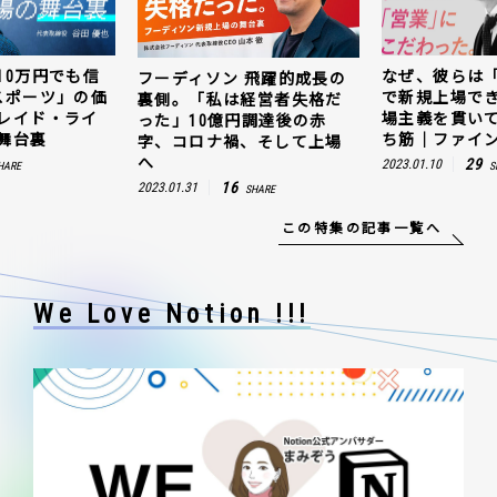
10万円でも信
なぜ、彼らは
フーディソン 飛躍的成長の
スポーツ」の価
で新規上場で
裏側。「私は経営者失格だ
レイド・ライ
場主義を貫い
った」10億円調達後の赤
舞台裏
ち筋｜ファイン
字、コロナ禍、そして上場
へ
29
2023.01.10
HARE
S
16
2023.01.31
SHARE
この特集の記事一覧へ
We Love Notion !!!