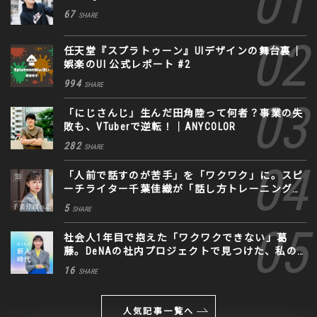
67
SHARE
任天堂『スプラトゥーン』UIデザインの舞台裏｜
娯楽のUI 公式レポート #2
994
SHARE
「にじさんじ」生んだ田角陸って何者？事業の失
敗も、VTuberで逆転！｜ANYCOLOR
282
SHARE
「人前で話すのが苦手」を「ワクワク」に。スピ
ーチライター千葉佳織が「話し方トレーニング」
に込めた思い
5
SHARE
社会人1年目で抱えた「ワクワクできない」葛
藤。DeNAの社内プロジェクトで見つけた、私の
生きる道
16
SHARE
人気記事一覧へ