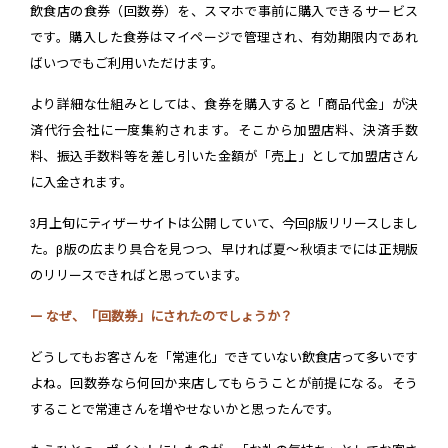
飲食店の食券（回数券）を、スマホで事前に購入できるサービス
です。購入した食券はマイページで管理され、有効期限内であれ
ばいつでもご利用いただけます。
より詳細な仕組みとしては、食券を購入すると「商品代金」が決
済代行会社に一度集約されます。そこから加盟店料、決済手数
料、振込手数料等を差し引いた金額が「売上」として加盟店さん
に入金されます。
3月上旬にティザーサイトは公開していて、今回β版リリースしまし
た。β版の広まり具合を見つつ、早ければ夏～秋頃までには正規版
のリリースできればと思っています。
ー なぜ、「回数券」にされたのでしょうか？
どうしてもお客さんを「常連化」できていない飲食店って多いです
よね。回数券なら何回か来店してもらうことが前提になる。そう
することで常連さんを増やせないかと思ったんです。