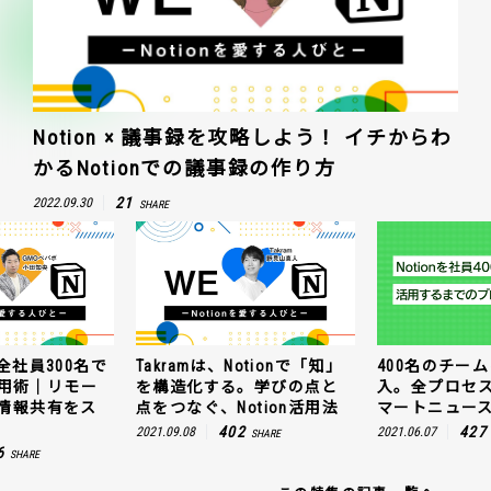
Notion × 議事録を攻略しよう！ イチからわ
かるNotionでの議事録の作り方
21
2022.09.30
SHARE
全社員300名で
Takramは、Notionで「知」
400名のチームに
n活用術｜リモー
を構造化する。学びの点と
入。全プロセ
情報共有をス
点をつなぐ、Notion活用法
マートニュー
402
427
2021.09.08
2021.06.07
SHARE
6
SHARE