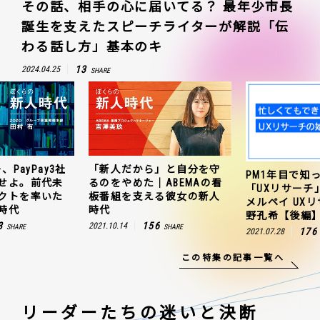
その話、相手の心に届いてる？ 最年少市長
誕生を支えたスピーチライターが解説「伝
わる話し方」基本のキ
13
2024.04.25
SHARE
、PayPay3社
「新人だから」と自分を守
PM1年目で知
せよ。前代未
るのをやめた｜ABEMAの看
「UXリサーチ
クトを率いた
板番組を支える彼女の新人
メルペイ UX
時代
時代
野孔希【後編
3
156
2021.10.14
SHARE
SHARE
176
2021.07.28
この特集の記事一覧へ
リーダーたちの
迷いと決断