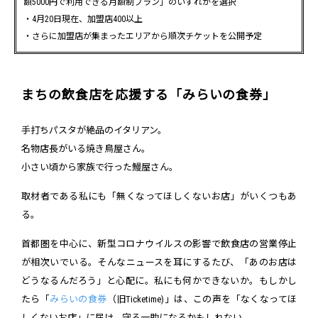
額5000円で利用できる月額制プラン」のいずれかを選択
・4月20日現在、加盟店400以上
・さらに加盟店が集まったエリアから順次チケットを公開予定
まちの飲食店を応援する「みらいの食券」
手打ちパスタが絶品のイタリアン。
名物店長がいる焼き鳥屋さん。
小さい頃から家族で行った鰻屋さん。
取材者である私にも「無くなってほしくないお店」がいくつもあ
る。
首都圏を中心に、新型コロナウイルスの影響で飲食店の営業停止
が相次いでいる。そんなニュースを耳にするたび、「あのお店は
どうなるんだろう」と心配に。私にも何かできないか。もしかし
たら「
みらいの食券
（旧Ticketime)」は、この声を「なくなってほ
しくないお店」に届け、守る一助になるかもしれない。