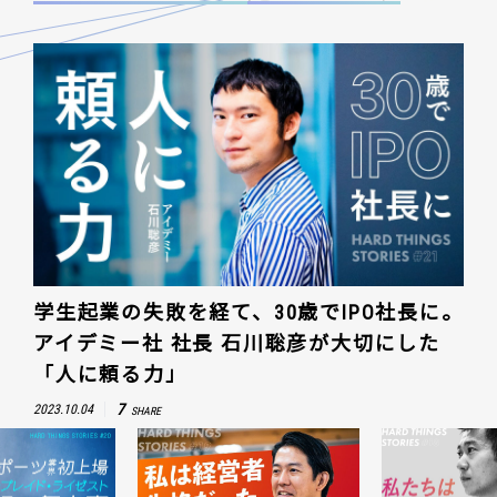
学生起業の失敗を経て、30歳でIPO社長に。
アイデミー社 社長 石川聡彦が大切にした
「人に頼る力」
7
2023.10.04
SHARE