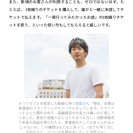
また、新規のお客さんが利用することも、ゼロではないはず。た
とえば、 3枚綴りのチケットを購入して、誰かと一緒に来店してチ
ケットで払えます。「一度行ってみたかったお店」の3枚綴りチケ
ットを買う、といった使い方もしてもらえると嬉しいです。
かつてカフェを経営した経験も持つ
古庄さん
「現在、本業は
飲食店のブランディングやコンサルをしています。クライア
ントさんと関わる中で、店舗運営の大変さは痛いほど感じて
いました。客足が途絶えるとひとたまりもない。回数券販売
で未来の収益を得られたら、飲食店を少しでも支えられるん
じゃないか。この構想はもともとあって。1日でも早く力に
なれたらと、リリースを早めました」と古庄さん。