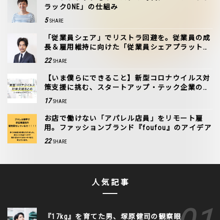
ラックONE」の仕組み
5
SHARE
「従業員シェア」でリストラ回避を。従業員の成
長＆雇用維持に向けた「従業員シェアプラットフ
ォーム」構想
22
SHARE
【いま僕らにできること】新型コロナウイルス対
策支援に挑む、スタートアップ・テック企業の取
り組み
17
SHARE
お店で働けない「アパレル店員」をリモート雇
用。ファッションブランド『foufou』のアイデア
22
SHARE
人気記事
『17kg』を育てた男、塚原健司の観察眼