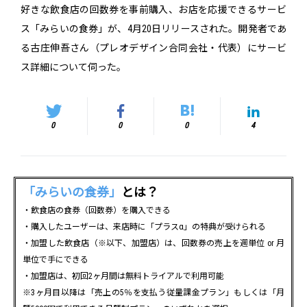
好きな飲食店の回数券を事前購入、お店を応援できるサービ
ス「みらいの食券」が、4月20日リリースされた。開発者であ
る古庄伸吾さん（プレオデザイン合同会社・代表）にサービ
ス詳細について伺った。
0
0
0
4
「みらいの食券」
とは？
・飲食店の食券（回数券）を購入できる
・購入したユーザーは、来店時に「プラスα」の特典が受けられる
・加盟した飲食店（※以下、加盟店）は、回数券の売上を週単位 or 月
単位で手にできる
・加盟店は、初回2ヶ月間は無料トライアルで利用可能
※3ヶ月目以降は「売上の5％を支払う従量課金プラン」もしくは「月