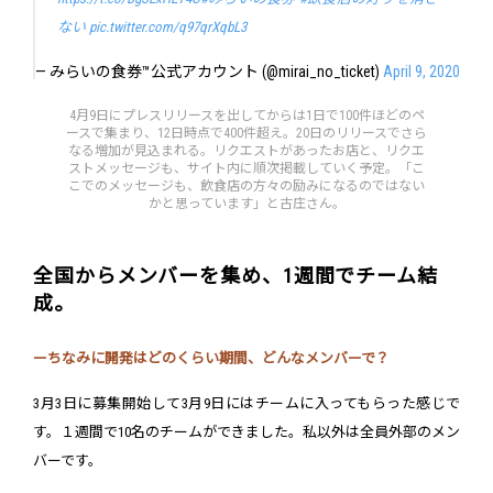
ない
pic.twitter.com/q97qrXqbL3
— みらいの食券™公式アカウント (@mirai_no_ticket)
April 9, 2020
4月9日にプレスリリースを出してからは1日で100件ほどのペ
ースで集まり、12日時点で400件超え。20日のリリースでさら
なる増加が見込まれる。リクエストがあったお店と、リクエ
ストメッセージも、サイト内に順次掲載していく予定。「こ
こでのメッセージも、飲食店の方々の励みになるのではない
かと思っています」と古庄さん。
全国からメンバーを集め、1週間でチーム結
成。
ーちなみに開発はどのくらい期間、どんなメンバーで？
3月3日に募集開始して3月9日にはチームに入ってもらった感じで
す。１週間で10名のチームができました。私以外は全員外部のメン
バーです。