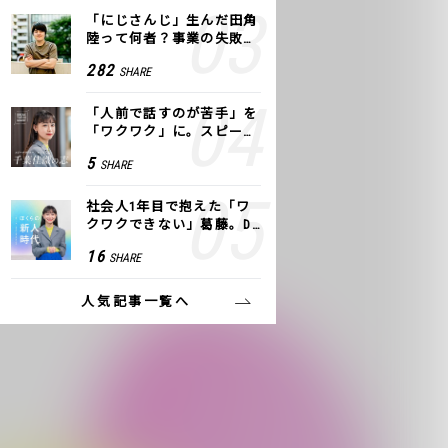
「にじさんじ」生んだ田角
陸って何者？事業の失敗
も、VTuberで逆転！｜ANY
282
SHARE
COLOR
「人前で話すのが苦手」を
「ワクワク」に。スピーチ
ライター千葉佳織が「話し
5
SHARE
方トレーニング」に込めた
思い
社会人1年目で抱えた「ワ
クワクできない」葛藤。De
NAの社内プロジェクトで見
16
SHARE
つけた、私の生きる道
人気記事一覧へ