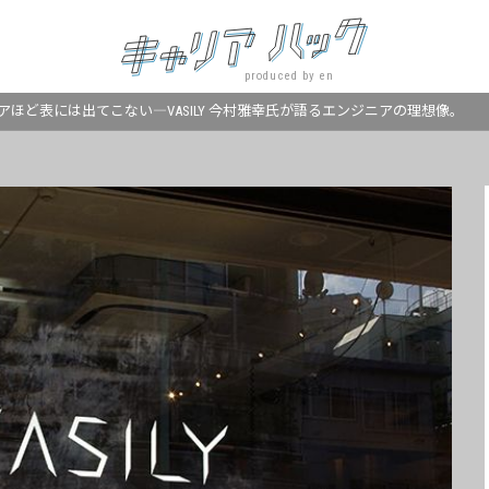
produced by en
アほど表には出てこない―VASILY 今村雅幸氏が語るエンジニアの理想像。