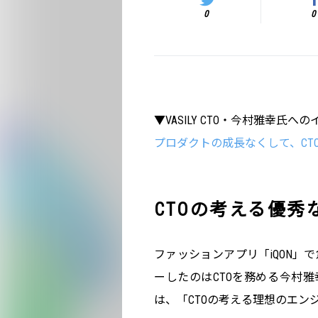
0
0
▼VASILY CTO・今村雅幸氏へ
プロダクトの成長なくして、CTO
CTOの考える優秀
ファッションアプリ「iQON」で
ーしたのはCTOを務める今村雅
は、「CTOの考える理想のエン