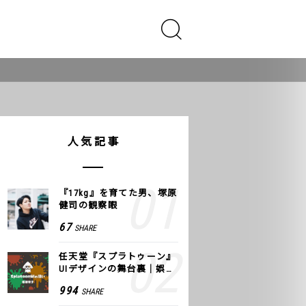
人気記事
『17kg』を育てた男、塚原
健司の観察眼
67
SHARE
任天堂『スプラトゥーン』
UIデザインの舞台裏｜娯楽
のUI 公式レポート #2
994
SHARE