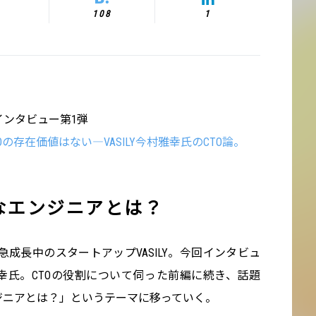
108
1
のインタビュー第1弾
の存在価値はない―VASILY今村雅幸氏のCTO論。
なエンジニアとは？
急成長中のスタートアップVASILY。今回インタビュ
幸氏。CTOの役割について伺った前編に続き、話題
ジニアとは？」というテーマに移っていく。