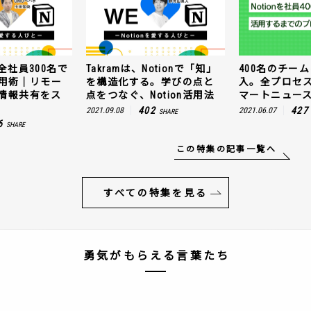
全社員300名で
Takramは、Notionで「知」
400名のチームに
n活用術｜リモー
を構造化する。学びの点と
入。全プロセ
情報共有をス
点をつなぐ、Notion活用法
マートニュー
402
427
2021.09.08
2021.06.07
SHARE
6
SHARE
この特集の記事一覧へ
すべての特集を見る
勇気がもらえる言葉たち