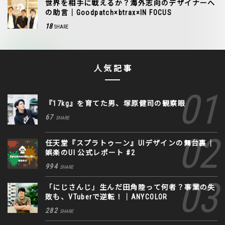
世界を相手に戦えるか？海外志向のデザイナーへ
の助言｜Goodpatch×btrax×IN FOCUS
18
SHARE
人気記事
『17kg』を育てた男、塚原健司の観察眼
67
SHARE
任天堂『スプラトゥーン』UIデザインの舞台裏｜
娯楽のUI 公式レポート #2
994
SHARE
「にじさんじ」生んだ田角陸って何者？事業の失
敗も、VTuberで逆転！｜ANYCOLOR
282
SHARE