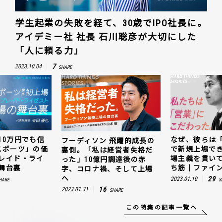
学生起業の失敗を経て、30歳でIPO社長に。
アイデミー社 社長 石川聡彦が大切にした
「人に頼る力」
7
2023.10.04
SHARE
10万円でも信
なぜ、彼らは
フーディソン 飛躍的成長の
スポーツ」の価
で新規上場で
裏側。「私は経営者失格だ
レイド・ライ
場主義を貫い
った」10億円調達後の赤
舞台裏
ち筋｜ファイン
字、コロナ禍、そして上場
へ
29
2023.01.10
HARE
S
16
2023.01.31
SHARE
この特集の記事一覧へ