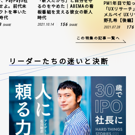
、PayPay3社
「新人だから」と自分を守
PM1年目で知
せよ。前代未
るのをやめた｜ABEMAの看
「UXリサーチ
クトを率いた
板番組を支える彼女の新人
メルペイ UX
時代
時代
野孔希【後編
3
156
2021.10.14
SHARE
SHARE
176
2021.07.28
この特集の記事一覧へ
リーダーたちの
迷いと決断