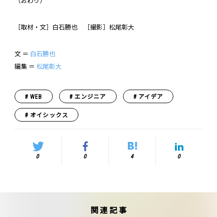
（おわり）
［取材・文］白石勝也 ［撮影］松尾彰大
文 ＝
白石勝也
編集 ＝
松尾彰大
WEB
エンジニア
アイデア
オイシックス
0
0
4
0
関連記事