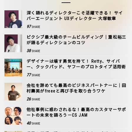
深く語れるディレクターこそ活躍できる！ サイ
バーエージェント UXディレクター 大塚敏章
97
SHARE
ピクシブ最大級のチームビルディング｜重松裕三
が語るディレクションのコツ
38
SHARE
デザイナーは壊す勇気を持て！ Retty、サイバ
ー、クックパッド、ヤフーのプロトタイプ活用術
77
SHARE
会社を辞めても最高のビジネスパートナーに｜田
村壽英がfreeeと再び手を取り合うワケ
26
SHARE
他社事例に惑わされるな！最高のカスタマーサポ
ートの未来を語ろう－CS JAM
40
SHARE