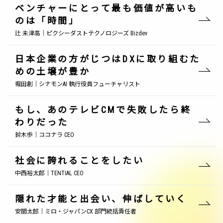
ベンチャーにとって最も価値が高いも
のは「時間」
辻 未津高｜ピクシーダストテクノロジーズ Bizdev
日本企業の方がじつはDXに取り組むた
めの土壌が豊か
堀田創｜シナモンAI 執行役員フューチャリスト
もし、あのテレビCMで失敗したら終
わりだった
鈴木歩｜ココナラ CEO
社会に誇れることをしたい
中西裕太郎｜TENTIAL CEO
隠れた才能と出会い、伸ばしていく
安間太郎｜ミロ・ジャパンCX 部門統括責任者