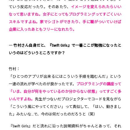
ていう反応だったり。そのあたり、
イメージを変えられたらいい
なって思いますね。女子にとってもプログラミングってすごくいい
スキルですよね。家でシゴトができたり、手に職がついていけば
企業に入ったあともフリーになれたり。
― 竹村さん自身だと、『Swift Girls』で一番ここが勉強になったと
いうのはどういうところですか？
竹村：
「ひとつのアプリが出来るにはこういう手順を踏むんだ」という
一連の流れが学べたのが良かったです。
プログラミングの講座って
「いま、自分が何をやっているのか分からない状態」ってすごく多
いんですよね。
先生がつないだプロジェクターでコードを見ながら
「こういう風にやってください」って真似して、「はい、動きまし
た」みたいな…で、今のは何だったのだろうと（笑）
『Swift Girls』だと流れに沿った説明資料がちゃんとあって、それ