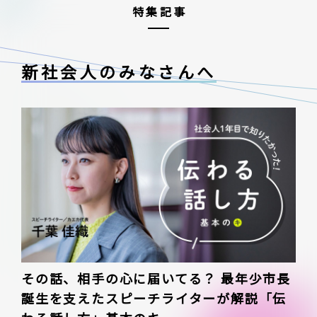
特集記事
新社会人のみなさんへ
その話、相手の心に届いてる？ 最年少市長
誕生を支えたスピーチライターが解説「伝