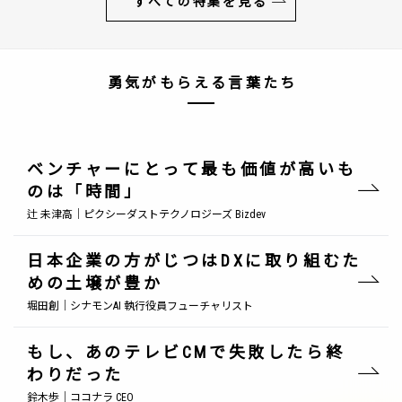
すべての特集を見る
勇気がもらえる言葉たち
ベンチャーにとって最も価値が高いも
のは「時間」
辻 未津高｜ピクシーダストテクノロジーズ Bizdev
日本企業の方がじつはDXに取り組むた
めの土壌が豊か
堀田創｜シナモンAI 執行役員フューチャリスト
もし、あのテレビCMで失敗したら終
わりだった
鈴木歩｜ココナラ CEO