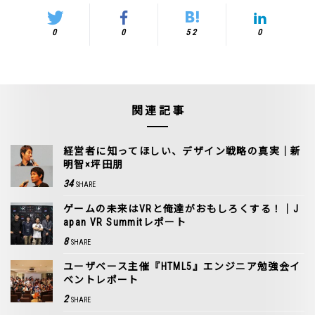
0
0
52
0
関連記事
経営者に知ってほしい、デザイン戦略の真実｜新
明智×坪田朋
34
SHARE
ゲームの未来はVRと俺達がおもしろくする！｜J
apan VR Summitレポート
8
SHARE
ユーザベース主催『HTML5』エンジニア勉強会イ
ベントレポート
2
SHARE