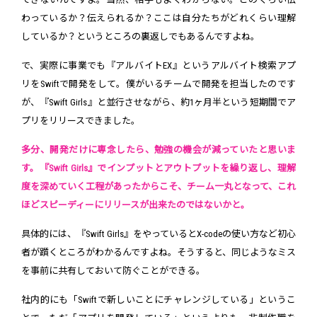
わっているか？伝えられるか？ここは自分たちがどれくらい理解
しているか？というところの裏返しでもあるんですよね。
で、実際に事業でも『アルバイトEX』というアルバイト検索アプ
リをSwiftで開発をして。僕がいるチームで開発を担当したのです
が、『Swift Girls』と並行させながら、約1ヶ月半という短期間でア
プリをリリースできました。
多分、開発だけに専念したら、勉強の機会が減っていたと思いま
す。『Swift Girls』でインプットとアウトプットを繰り返し、理解
度を深めていく工程があったからこそ、チーム一丸となって、これ
ほどスピーディーにリリースが出来たのではないかと。
具体的には、『Swift Girls』をやっているとX-codeの使い方など初心
者が躓くところがわかるんですよね。そうすると、同じようなミス
を事前に共有しておいて防ぐことができる。
社内的にも「Swiftで新しいことにチャレンジしている」というこ