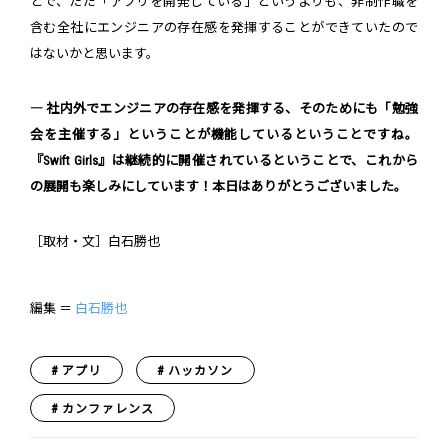
とで、ただ「アプリを開発している」というよりも、非制作職を
含む全社にエンジニアの存在感を発揮することができていたので
はないかと思います。
― 社内外でエンジニアの存在感を発揮する、そのためにも「勉強
会を主催する」ということが機能しているということですね。
『Swift Girls』は継続的に開催されているということで、これから
の展開も楽しみにしています！本日はありがとうございました。
［取材・文］白石勝也
編集 ＝
白石勝也
アプリ
ハッカソン
カンファレンス