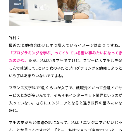
竹村：
最近だと勉強会は少しずつ増えているイメージはありますね。
「プログラミングを学ぶ」ってイケている習い事みたいになってき
たのかな。
ただ、私はいま学生ですけど、フツーに大学生活を楽
しんで就活して…という女の子だとプログラミングを勉強しようと
いう子はあまりいないですよね。
フランス文学科で9割くらいが女子で、就職先とかって金融とかサ
ービスとかが多いんです。そもそもインターネット業界というのが
入っていない。さらにエンジニアとなると違う世界の話みたいな
感じ。
学生の友だちと進路の話になって、私は「エンジニアがいいじゃ
ん」とか言うんですけど…「えー、私はショップ店員でいいよ」っ