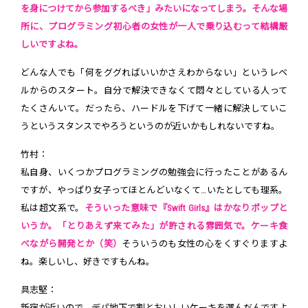
を身につけてから参加するべき」みたいになってしまう。そんな場
所に、プログラミング初心者の女性が一人で乗り込むって結構厳
しいですよね。
どんな人でも「何をググればいいかさえわからない」というレベ
ルからのスタート。自分で解決できなくて悶々としている人って
たくさんいて。だったら、ハードルを下げて一緒に解決していこ
うというスタンスでやろうというのが近いかもしれないですね。
竹村：
私自身、いくつかプログラミングの勉強会に行ったことがあるん
ですが、やっぱり女子ってほとんどいなくて…いたとしても理系。
私は超文系で。
そういった意味で『Swift Girls』はかなりポップと
いうか。「とりあえず来てみた」が許される雰囲気で。ケーキ食
べながら開発とか（笑）
そういうのも女性の心をくすぐりますよ
ね。楽しいし、好きですもんね。
具志堅：
新宿が近いので、デパ地下で割とおいしいケーキを選んだんですよ