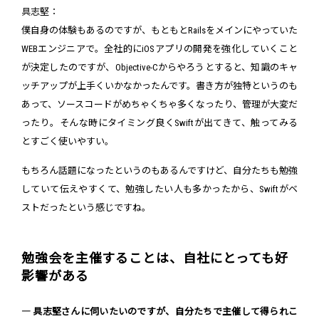
具志堅：
僕自身の体験もあるのですが、もともとRailsをメインにやっていた
WEBエンジニアで。全社的にiOSアプリの開発を強化していくこと
が決定したのですが、Objective-Cからやろうとすると、知識のキャ
ッチアップが上手くいかなかったんです。書き方が独特というのも
あって、ソースコードがめちゃくちゃ多くなったり、管理が大変だ
ったり。そんな時にタイミング良くSwiftが出てきて、触ってみる
とすごく使いやすい。
もちろん話題になったというのもあるんですけど、自分たちも勉強
していて伝えやすくて、勉強したい人も多かったから、Swiftがベ
ストだったという感じですね。
勉強会を主催することは、自社にとっても好
影響がある
― 具志堅さんに伺いたいのですが、自分たちで主催して得られこ