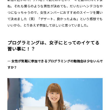
ね。それも僕らのような男性が決めても、だいたいヘンテコなや
つになっちゃうので、女性メンバーにおすすめのスイーツを聞い
て決めました（笑）「デザート、良かったよね」という感想でも
いいから、とりあえず参加してほしいと思っていました。
プログラミングは、女子にとってのイケてる
習い事に！？
― 女性が気軽に参加できるプログラミングの勉強会は少ないんで
すか？