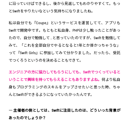
に沿っていけばできるし、後から見返してもわかりやすくて。もっ
とSwiftをやりたいなという気持ちになりましたね。
私は自分でも『Coupe』というサービスを運営してて、アプリも
Swiftで開発中です。もともと私自身、PHPは少し触ったことがあっ
たので、自分で勉強して…と思っていたのですが、Swiftを勉強して
みて、「これを全部自分でやるとなると1年とか掛かっちゃうな」
って『Swift Girls』に参加してみて分かりました。だったら、受託
でつくろうというのを決めることもできて。
エンジニアの方に協力してもらうにしても、Swiftでつくっていると
いうことで興味を持ってもらえることもありますよね。
何より私自
身もプログラミングのスキルをアップさせたいと思った時、ちゃ
んとSwiftができるようになっていたかったんです。
― 主催者の側としては、Swiftに注目したのは、どういった背景が
あったのでしょうか？