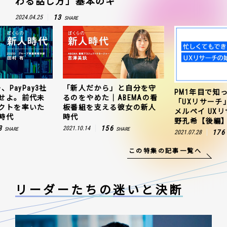
わる話し方」基本のキ
13
2024.04.25
SHARE
、PayPay3社
「新人だから」と自分を守
PM1年目で知
せよ。前代未
るのをやめた｜ABEMAの看
「UXリサーチ
クトを率いた
板番組を支える彼女の新人
メルペイ UX
時代
時代
野孔希【後編
3
156
2021.10.14
SHARE
SHARE
176
2021.07.28
この特集の記事一覧へ
リーダーたちの
迷いと決断