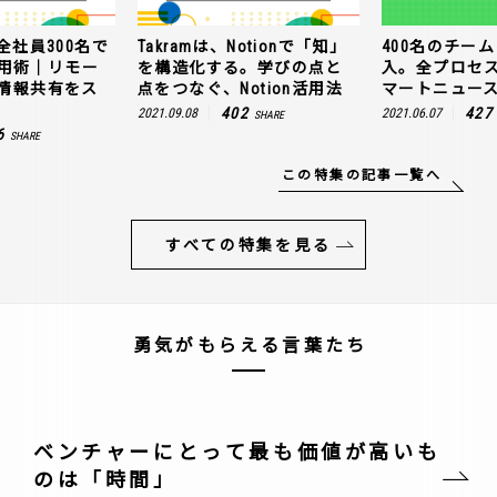
全社員300名で
Takramは、Notionで「知」
400名のチームに
n活用術｜リモー
を構造化する。学びの点と
入。全プロセ
情報共有をス
点をつなぐ、Notion活用法
マートニュー
402
427
2021.09.08
2021.06.07
SHARE
6
SHARE
この特集の記事一覧へ
すべての特集を見る
勇気がもらえる言葉たち
ベンチャーにとって最も価値が高いも
のは「時間」