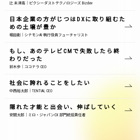
辻 未津高｜ピクシーダストテクノロジーズ Bizdev
日本企業の方がじつはDXに取り組むた
めの土壌が豊か
堀田創｜シナモンAI 執行役員フューチャリスト
もし、あのテレビCMで失敗したら終
わりだった
鈴木歩｜ココナラ CEO
社会に誇れることをしたい
中西裕太郎｜TENTIAL CEO
隠れた才能と出会い、伸ばしていく
安間太郎｜ミロ・ジャパンCX 部門統括責任者