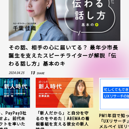
その話、相手の心に届いてる？ 最年少市長
誕生を支えたスピーチライターが解説「伝
わる話し方」基本のキ
13
2024.04.25
SHARE
、PayPay3社
「新人だから」と自分を守
PM1年目で知
せよ。前代未
るのをやめた｜ABEMAの看
「UXリサーチ
クトを率いた
板番組を支える彼女の新人
メルペイ UX