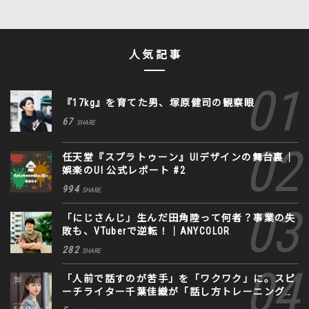
人気記事
『17kg』を育てた男、塚原健司の観察眼
67
SHARE
任天堂『スプラトゥーン』UIデザインの舞台裏｜
娯楽のUI 公式レポート #2
994
SHARE
「にじさんじ」生んだ田角陸って何者？事業の失
敗も、VTuberで逆転！｜ANYCOLOR
282
SHARE
「人前で話すのが苦手」を「ワクワク」に。スピ
ーチライター千葉佳織が「話し方トレーニング」
に込めた思い