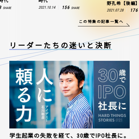
時代
時代
野孔希【後編
3
156
2021.10.14
SHARE
SHARE
176
2021.07.28
この特集の記事一覧へ
リーダーたちの
迷いと決断
学生起業の失敗を経て、30歳でIPO社長に。