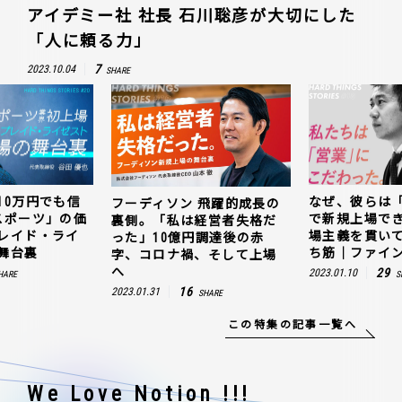
アイデミー社 社長 石川聡彦が大切にした
「人に頼る力」
7
2023.10.04
SHARE
10万円でも信
なぜ、彼らは
フーディソン 飛躍的成長の
スポーツ」の価
で新規上場で
裏側。「私は経営者失格だ
レイド・ライ
場主義を貫い
った」10億円調達後の赤
舞台裏
ち筋｜ファイン
字、コロナ禍、そして上場
へ
29
2023.01.10
HARE
S
16
2023.01.31
SHARE
この特集の記事一覧へ
We Love Notion !!!