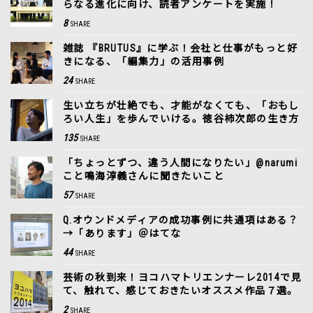
らなる進化に向け、読者アンケートを実施！
8
SHARE
雑誌 『BRUTUS』に学ぶ！会社と仕事がもっと好
きになる、「編集力」の活用事例
24
SHARE
生い立ちが壮絶でも、才能がなくても、「おもし
ろい人生」を歩んでいける。徳谷柿次郎の生き方
135
SHARE
「ちょっとずつ、違う人間になりたい」@narumi
こと鳴海淳義さんに聞きたいこと
57
SHARE
Q.オウンドメディアの成功事例に共通項はある？
→「あります」＠はてな
44
SHARE
芸術の秋到来！ヨコハマトリエンナーレ2014で見
て、触れて、感じておきたいオススメ作品７選。
2
SHARE