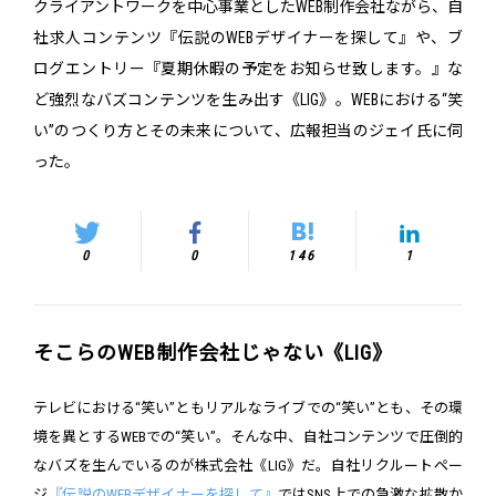
クライアントワークを中心事業としたWEB制作会社ながら、自
社求人コンテンツ『伝説のWEBデザイナーを探して』や、ブ
ログエントリー『夏期休暇の予定をお知らせ致します。』な
ど強烈なバズコンテンツを生み出す《LIG》。WEBにおける“笑
い”のつくり方とその未来について、広報担当のジェイ氏に伺
った。
0
0
146
1
そこらのWEB制作会社じゃない《LIG》
テレビにおける“笑い”ともリアルなライブでの“笑い”とも、その環
境を異とするWEBでの“笑い”。そんな中、自社コンテンツで圧倒的
なバズを生んでいるのが株式会社《LIG》だ。自社リクルートペー
ジ
『伝説のWEBデザイナーを探して』
ではSNS上での急激な拡散か