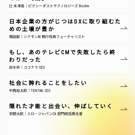
辻 未津高｜ピクシーダストテクノロジーズ Bizdev
日本企業の方がじつはDXに取り組むた
めの土壌が豊か
堀田創｜シナモンAI 執行役員フューチャリスト
もし、あのテレビCMで失敗したら終
わりだった
鈴木歩｜ココナラ CEO
社会に誇れることをしたい
中西裕太郎｜TENTIAL CEO
隠れた才能と出会い、伸ばしていく
安間太郎｜ミロ・ジャパンCX 部門統括責任者