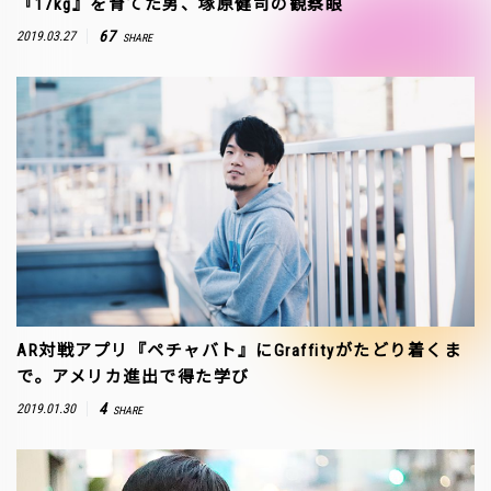
『17kg』を育てた男、塚原健司の観察眼
67
2019.03.27
SHARE
AR対戦アプリ『ペチャバト』にGraffityがたどり着くま
で。アメリカ進出で得た学び
4
2019.01.30
SHARE