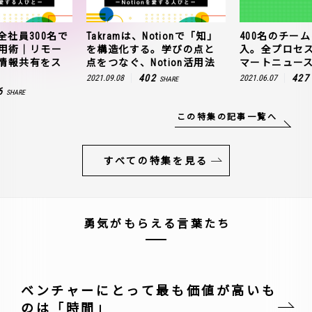
全社員300名で
Takramは、Notionで「知」
400名のチームに
n活用術｜リモー
を構造化する。学びの点と
入。全プロセ
情報共有をス
点をつなぐ、Notion活用法
マートニュー
402
427
2021.09.08
2021.06.07
SHARE
6
SHARE
この特集の記事一覧へ
すべての特集を見る
勇気がもらえる言葉たち
ベンチャーにとって最も価値が高いも
のは「時間」