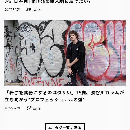
ン。日本発 FinTechを全人類に届けたい。
30
2017.11.09
SHARE
「若さを武器にするのはダサい」19歳、長谷川カラムが
立ち向かう“プロフェッショナルの壁”
54
2017.06.01
SHARE
タグ一覧に戻る