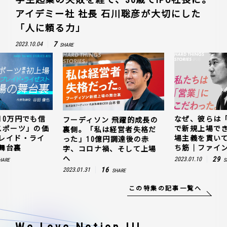
アイデミー社 社長 石川聡彦が大切にした
「人に頼る力」
7
2023.10.04
SHARE
10万円でも信
なぜ、彼らは
フーディソン 飛躍的成長の
スポーツ」の価
で新規上場で
裏側。「私は経営者失格だ
レイド・ライ
場主義を貫い
った」10億円調達後の赤
舞台裏
ち筋｜ファイン
字、コロナ禍、そして上場
へ
29
2023.01.10
HARE
S
16
2023.01.31
SHARE
この特集の記事一覧へ