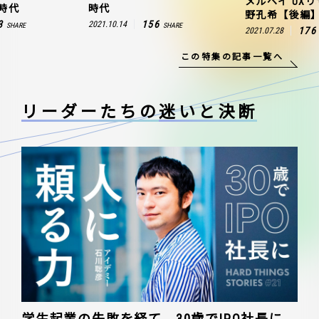
メルペイ UX
時代
時代
野孔希【後編
3
156
2021.10.14
SHARE
SHARE
176
2021.07.28
この特集の記事一覧へ
リーダーたちの
迷いと決断
学生起業の失敗を経て、30歳でIPO社長に。