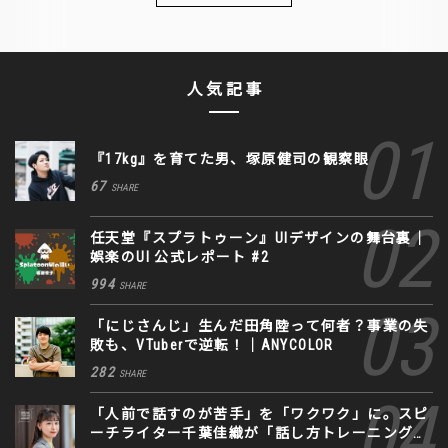
人気記事
『17kg』を育てた男、塚原健司の観察眼
67
SHARE
任天堂『スプラトゥーン』UIデザインの舞台裏｜
娯楽のUI 公式レポート #2
994
SHARE
「にじさんじ」生んだ田角陸って何者？事業の失
敗も、VTuberで逆転！｜ANYCOLOR
282
SHARE
「人前で話すのが苦手」を「ワクワク」に。スピ
ーチライター千葉佳織が「話し方トレーニング」