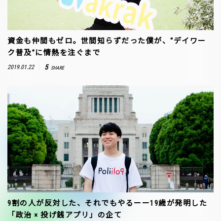
資金も仲間もゼロ。世間知らずだった僕が、“デイワー
ク普及”に情熱を注ぐまで
5
2019.01.22
SHARE
9割の人が反対した、それでもやるーー19歳が発明した
「政治 × 投げ銭アプリ」の企て