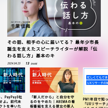
その話、相手の心に届いてる？ 最年少市長
誕生を支えたスピーチライターが解説「伝
わる話し方」基本のキ
13
2024.04.25
SHARE
、PayPay3社
「新人だから」と自分を守
PM1年目で知
せよ。前代未
るのをやめた｜ABEMAの看
「UXリサーチ
クトを率いた
板番組を支える彼女の新人