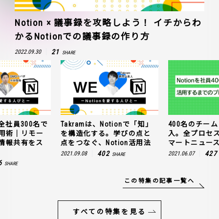
Notion × 議事録を攻略しよう！ イチからわ
かるNotionでの議事録の作り方
21
2022.09.30
SHARE
全社員300名で
Takramは、Notionで「知」
400名のチームに
n活用術｜リモー
を構造化する。学びの点と
入。全プロセ
情報共有をス
点をつなぐ、Notion活用法
マートニュー
402
427
2021.09.08
2021.06.07
SHARE
6
SHARE
この特集の記事一覧へ
すべての特集を見る