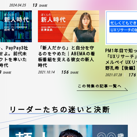
13
2024.04.25
SHARE
、PayPay3社
「新人だから」と自分を守
PM1年目で知
せよ。前代未
るのをやめた｜ABEMAの看
「UXリサーチ
クトを率いた
板番組を支える彼女の新人
メルペイ UX
時代
時代
野孔希【後編
3
156
2021.10.14
SHARE
SHARE
176
2021.07.28
この特集の記事一覧へ
リーダーたちの
迷いと決断