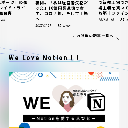
スポーツ」の価
で新規上場で
裏側。「私は経営者失格だ
レイド・ライ
場主義を貫い
った」10億円調達後の赤
舞台裏
ち筋｜ファイン
字、コロナ禍、そして上場
へ
29
2023.01.10
HARE
S
16
2023.01.31
SHARE
この特集の記事一覧へ
We Love Notion !!!