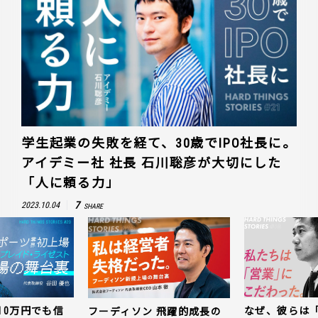
学生起業の失敗を経て、30歳でIPO社長に。
アイデミー社 社長 石川聡彦が大切にした
「人に頼る力」
7
2023.10.04
SHARE
10万円でも信
なぜ、彼らは
フーディソン 飛躍的成長の