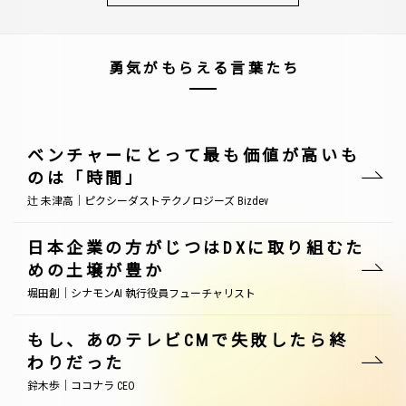
勇気がもらえる言葉たち
ベンチャーにとって最も価値が高いも
のは「時間」
辻 未津高｜ピクシーダストテクノロジーズ Bizdev
日本企業の方がじつはDXに取り組むた
めの土壌が豊か
堀田創｜シナモンAI 執行役員フューチャリスト
もし、あのテレビCMで失敗したら終
わりだった
鈴木歩｜ココナラ CEO