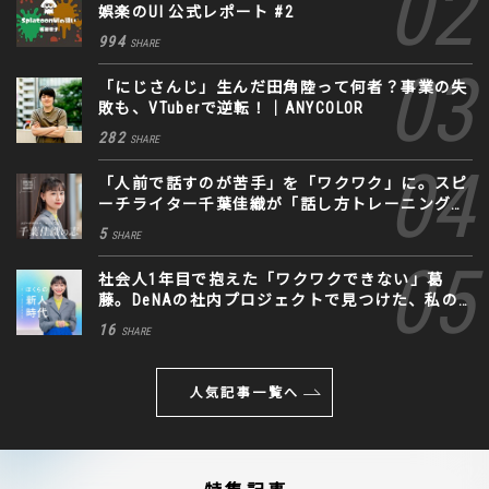
娯楽のUI 公式レポート #2
994
SHARE
「にじさんじ」生んだ田角陸って何者？事業の失
敗も、VTuberで逆転！｜ANYCOLOR
282
SHARE
「人前で話すのが苦手」を「ワクワク」に。スピ
ーチライター千葉佳織が「話し方トレーニング」
に込めた思い
5
SHARE
社会人1年目で抱えた「ワクワクできない」葛
藤。DeNAの社内プロジェクトで見つけた、私の
生きる道
16
SHARE
人気記事一覧へ