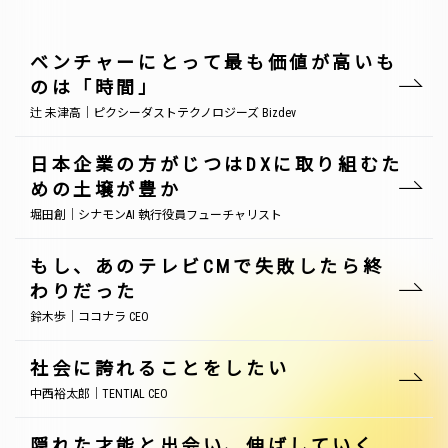
ベンチャーにとって最も価値が高いも
のは「時間」
辻 未津高｜ピクシーダストテクノロジーズ Bizdev
日本企業の方がじつはDXに取り組むた
めの土壌が豊か
堀田創｜シナモンAI 執行役員フューチャリスト
もし、あのテレビCMで失敗したら終
わりだった
鈴木歩｜ココナラ CEO
社会に誇れることをしたい
中西裕太郎｜TENTIAL CEO
隠れた才能と出会い、伸ばしていく