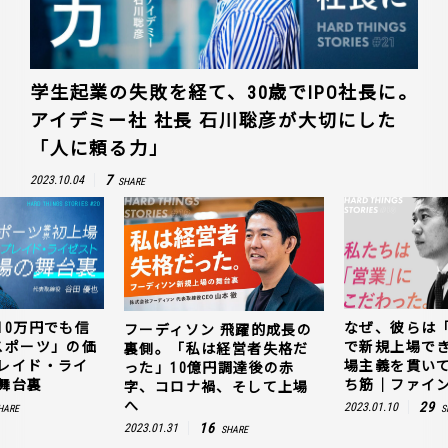
学生起業の失敗を経て、30歳でIPO社長に。
アイデミー社 社長 石川聡彦が大切にした
「人に頼る力」
7
2023.10.04
SHARE
10万円でも信
なぜ、彼らは
フーディソン 飛躍的成長の
スポーツ」の価
で新規上場で
裏側。「私は経営者失格だ
レイド・ライ
場主義を貫い
った」10億円調達後の赤
舞台裏
ち筋｜ファイン
字、コロナ禍、そして上場
へ
29
2023.01.10
HARE
S
16
2023.01.31
SHARE