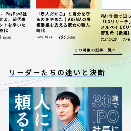
、PayPay3社
「新人だから」と自分を守
PM1年目で知
せよ。前代未
るのをやめた｜ABEMAの看
「UXリサーチ
クトを率いた
板番組を支える彼女の新人
メルペイ UX
時代
時代
野孔希【後編
3
156
2021.10.14
SHARE
SHARE
176
2021.07.28
この特集の記事一覧へ
リーダーたちの
迷いと決断