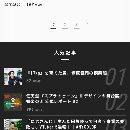
167
2018.05.10
SHARE
1
2
3
人気記事
『17kg』を育てた男、塚原健司の観察眼
67
SHARE
任天堂『スプラトゥーン』UIデザインの舞台裏｜
娯楽のUI 公式レポート #2
994
SHARE
「にじさんじ」生んだ田角陸って何者？事業の失
敗も、VTuberで逆転！｜ANYCOLOR