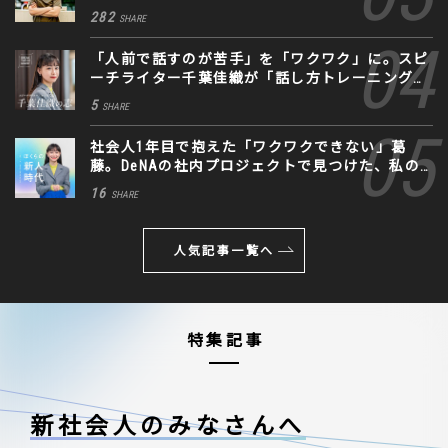
282
SHARE
「人前で話すのが苦手」を「ワクワク」に。スピ
ーチライター千葉佳織が「話し方トレーニング」
に込めた思い
5
SHARE
社会人1年目で抱えた「ワクワクできない」葛
藤。DeNAの社内プロジェクトで見つけた、私の
生きる道
16
SHARE
人気記事一覧へ
特集記事
新社会人のみなさんへ