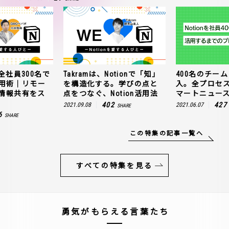
全社員300名で
Takramは、Notionで「知」
400名のチームに
n活用術｜リモー
を構造化する。学びの点と
入。全プロセ
情報共有をス
点をつなぐ、Notion活用法
マートニュー
402
427
2021.09.08
2021.06.07
SHARE
6
SHARE
この特集の記事一覧へ
すべての特集を見る
勇気がもらえる言葉たち