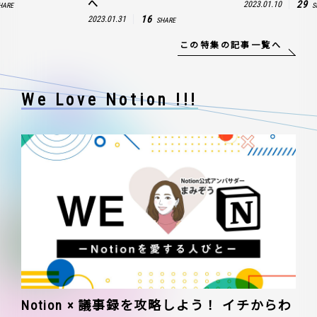
へ
29
2023.01.10
HARE
S
16
2023.01.31
SHARE
この特集の記事一覧へ
We Love Notion !!!
Notion × 議事録を攻略しよう！ イチからわ