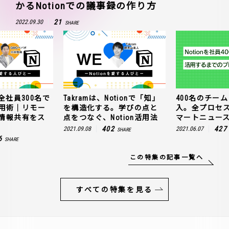
かるNotionでの議事録の作り方
21
2022.09.30
SHARE
全社員300名で
Takramは、Notionで「知」
400名のチームに
n活用術｜リモー
を構造化する。学びの点と
入。全プロセ
情報共有をス
点をつなぐ、Notion活用法
マートニュー
402
427
2021.09.08
2021.06.07
SHARE
6
SHARE
この特集の記事一覧へ
すべての特集を見る