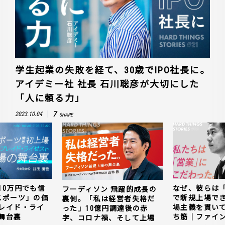
学生起業の失敗を経て、30歳でIPO社長に。
アイデミー社 社長 石川聡彦が大切にした
「人に頼る力」
7
2023.10.04
SHARE
10万円でも信
なぜ、彼らは
フーディソン 飛躍的成長の
スポーツ」の価
で新規上場で
裏側。「私は経営者失格だ
レイド・ライ
場主義を貫い
った」10億円調達後の赤
舞台裏
ち筋｜ファイン
字、コロナ禍、そして上場