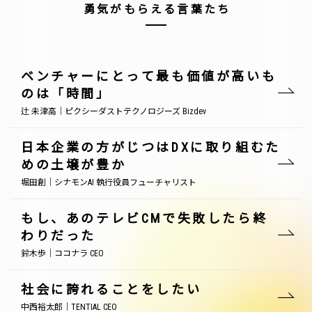
勇気がもらえる言葉たち
ベンチャーにとって最も価値が高いも
のは「時間」
辻 未津高｜ピクシーダストテクノロジーズ Bizdev
日本企業の方がじつはDXに取り組むた
めの土壌が豊か
堀田創｜シナモンAI 執行役員フューチャリスト
もし、あのテレビCMで失敗したら終
わりだった
鈴木歩｜ココナラ CEO
社会に誇れることをしたい
中西裕太郎｜TENTIAL CEO