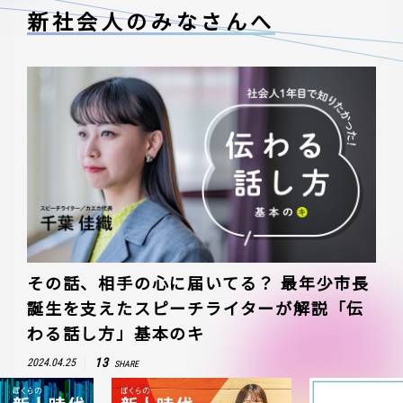
新社会人のみなさんへ
その話、相手の心に届いてる？ 最年少市長
誕生を支えたスピーチライターが解説「伝
わる話し方」基本のキ
13
2024.04.25
SHARE