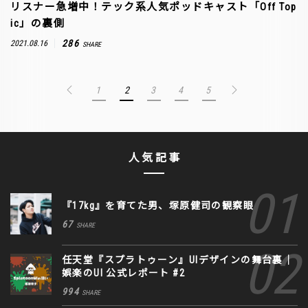
リスナー急増中！テック系人気ポッドキャスト「Off Top
ic」の裏側
286
2021.08.16
SHARE
1
2
3
4
5
人気記事
『17kg』を育てた男、塚原健司の観察眼
67
SHARE
任天堂『スプラトゥーン』UIデザインの舞台裏｜
娯楽のUI 公式レポート #2
994
SHARE