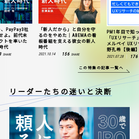
、PayPay3社
「新人だから」と自分を守
PM1年目で知
せよ。前代未
るのをやめた｜ABEMAの看
「UXリサーチ
クトを率いた
板番組を支える彼女の新人
メルペイ UX
時代
時代
野孔希【後編
3
156
2021.10.14
SHARE
SHARE
176
2021.07.28
この特集の記事一覧へ
リーダーたちの
迷いと決断