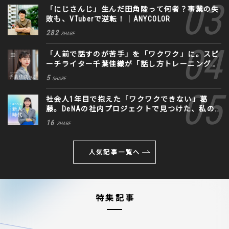
「にじさんじ」生んだ田角陸って何者？事業の失
敗も、VTuberで逆転！｜ANYCOLOR
282
SHARE
「人前で話すのが苦手」を「ワクワク」に。スピ
ーチライター千葉佳織が「話し方トレーニング」
に込めた思い
5
SHARE
社会人1年目で抱えた「ワクワクできない」葛
藤。DeNAの社内プロジェクトで見つけた、私の
生きる道
16
SHARE
人気記事一覧へ
特集記事